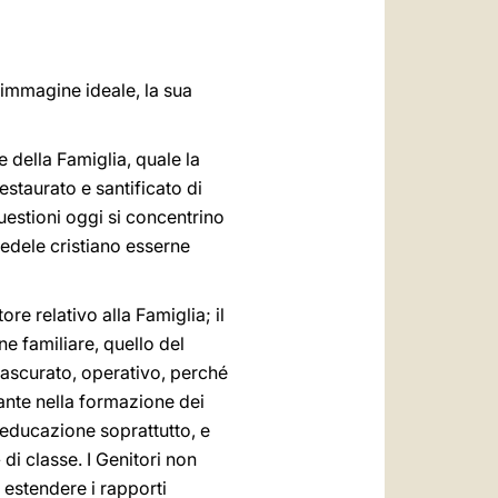
العربيّة
中文
a immagine ideale, la sua
LATINE
 della Famiglia, quale la
restaurato e santificato di
questioni oggi si concentrino
fedele cristiano esserne
e relativo alla Famiglia; il
e familiare, quello del
trascurato, operativo, perché
ante nella formazione dei
’educazione soprattutto, e
 di classe. I Genitori non
 estendere i rapporti