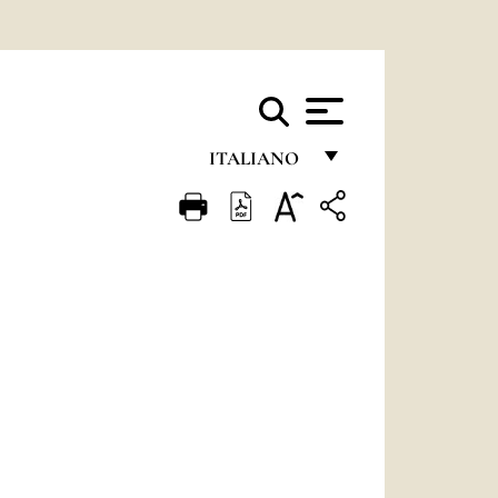
ITALIANO
FRANÇAIS
ENGLISH
ITALIANO
PORTUGUÊS
ESPAÑOL
DEUTSCH
POLSKI