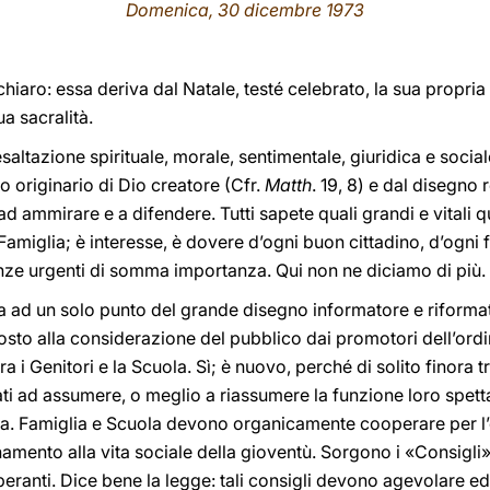
Domenica, 30 dicembre 1973
chiaro: essa deriva dal Natale, testé celebrato, la sua propri
ua sacralità.
altazione spirituale, morale, sentimentale, giuridica e sociale
o originario di Dio creatore (Cfr.
Matth
. 19, 8) e dal disegno 
a ad ammirare e a difendere. Tutti sapete quali grandi e vitali 
amiglia; è interesse, è dovere d’ogni buon cittadino, d’ogni 
anze urgenti di somma importanza. Qui non ne diciamo di più.
 ad un solo punto del grande disegno informatore e riformator
to alla considerazione del pubblico dai promotori dell’ordin
 i Genitori e la Scuola. Sì; è nuovo, perché di solito finora 
ti ad assumere, o meglio a riassumere la funzione loro spett
Scuola. Famiglia e Scuola devono organicamente cooperare per l
enamento alla vita sociale della gioventù. Sorgono i «Consigli»
eranti. Dice bene la legge: tali consigli devono agevolare ed