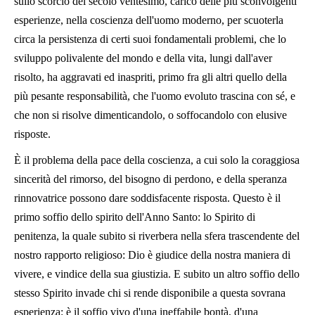
sullo scorcio del secolo ventesimo, carico delle più sconvolgenti
esperienze, nella coscienza dell'uomo moderno, per scuoterla
circa la persistenza di certi suoi fondamentali problemi, che lo
sviluppo polivalente del mondo e della vita, lungi dall'aver
risolto, ha aggravati ed inaspriti, primo fra gli altri quello della
più pesante responsabilità, che l'uomo evoluto trascina con sé, e
che non si risolve dimenticandolo, o soffocandolo con elusive
risposte.
È il problema della pace della coscienza, a cui solo la coraggiosa
sincerità del rimorso, del bisogno di perdono, e della speranza
rinnovatrice possono dare soddisfacente risposta. Questo è il
primo soffio dello spirito dell'Anno Santo: lo Spirito di
penitenza, la quale subito si riverbera nella sfera trascendente del
nostro rapporto religioso: Dio è giudice della nostra maniera di
vivere, e vindice della sua giustizia. E subito un altro soffio dello
stesso Spirito invade chi si rende disponibile a questa sovrana
esperienza: è il soffio vivo d'una ineffabile bontà, d'una