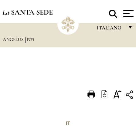
La
SANTA SEDE
ITALIANO
ANGELUS
1975
FRANÇAIS
ENGLISH
ITALIANO
PORTUGUÊS
ESPAÑOL
DEUTSCH
POLSKI
العربيّة
IT
中文