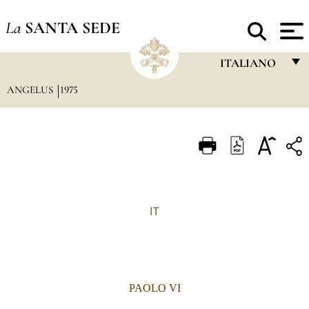
La
SANTA SEDE
ITALIANO
ANGELUS
1975
FRANÇAIS
ENGLISH
ITALIANO
PORTUGUÊS
ESPAÑOL
IT
DEUTSCH
POLSKI
العربيّة
PAOLO VI
中文