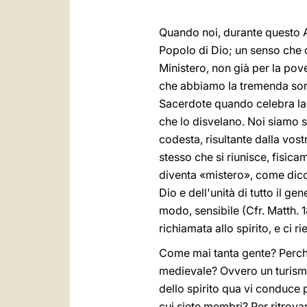
Quando noi, durante questo An
Popolo di Dio; un senso che c
Ministero, non già per la pov
che abbiamo la tremenda sort
Sacerdote quando celebra la 
che lo disvelano. Noi siamo 
codesta, risultante dalla vostr
stesso che si riunisce, fisica
diventa «mistero», come dicon
Dio e dell'unità di tutto il g
modo, sensibile (Cfr. Matth. 1
richiamata allo spirito, e ci 
Come mai tanta gente? Perché 
medievale? Ovvero un turismo
dello spirito qua vi conduce p
cui siete membri? Per ritrova