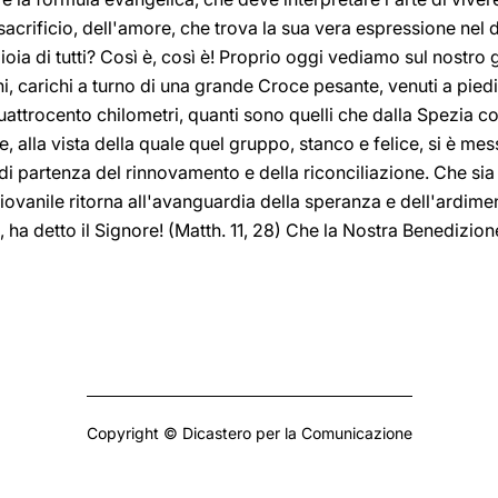
sacrificio, dell'amore, che trova la sua vera espressione nel dar
gioia di tutti? Così è, così è! Proprio oggi vediamo sul nostro g
i, carichi a turno di una grande Croce pesante, venuti a piedi
quattrocento chilometri, quanti sono quelli che dalla Spezia 
e, alla vista della quale quel gruppo, stanco e felice, si è me
 di partenza del rinnovamento e della riconciliazione. Che si
vanile ritorna all'avanguardia della speranza e dell'ardimen
tti, ha detto il Signore! (Matth. 11, 28) Che la Nostra Benedizi
Copyright © Dicastero per la Comunicazione