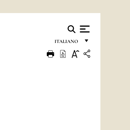
ITALIANO
FRANÇAIS
ENGLISH
ITALIANO
PORTUGUÊS
ESPAÑOL
DEUTSCH
POLSKI