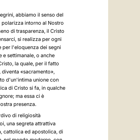
العربيّة
中文
egrini, abbiamo il senso del
 polarizza intorno al Nostro
LATINE
no di trasparenza, il Cristo
sarci, si realizza per ogni
 per l'eloquenza dei segni
 e settimanale, o anche
isto, la quale, per il fatto
ra, diventa «sacramento»,
nto d'un'intima unione con
tica di Cristo si fa, in qualche
ignore; ma essa ci è
 vostra presenza.
ivo di religiosità
, una segreta attrattiva
, cattolica ed apostolica, di
ere, nel mondo moderno, con