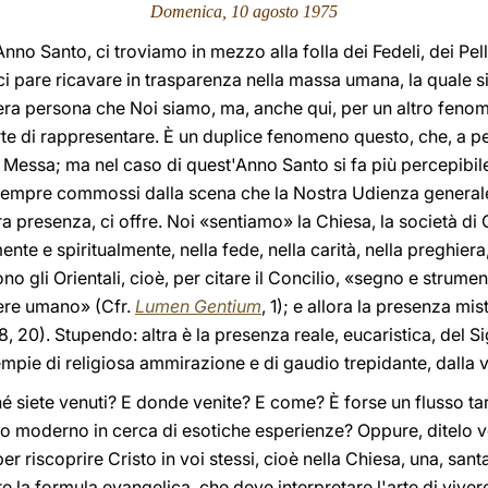
Domenica, 10 agosto
1975
no Santo, ci troviamo in mezzo alla folla dei Fedeli, dei Pell
i pare ricavare in trasparenza nella massa umana, la quale si
era persona che Noi siamo, ma, anche qui, per un altro fenome
e di rappresentare. È un duplice fenomeno questo, che, a pen
Messa; ma nel caso di quest'Anno Santo si fa più percepibile
sempre commossi dalla scena che la Nostra Udienza generale
a presenza, ci offre. Noi «sentiamo» la Chiesa, la società di Cr
mente e spiritualmente, nella fede, nella carità, nella preghie
o gli Orientali, cioè, per citare il Concilio, «segno e strume
enere umano» (Cfr.
Lumen Gentium
, 1); e allora la presenza mis
8, 20). Stupendo: altra è la presenza reale, eucaristica, del S
riempie di religiosa ammirazione e di gaudio trepidante, dalla
siete venuti? E donde venite? E come? È forse un flusso tard
 moderno in cerca di esotiche esperienze? Oppure, ditelo voi
er riscoprire Cristo in voi stessi, cioè nella Chiesa, una, santa
re la formula evangelica, che deve interpretare l'arte di viv