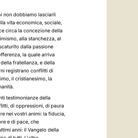
العربيّة
中文
oi non dobbiamo lasciarli
ella vita economica, sociale,
LATINE
uce circa la concezione della
imismo, alla stanchezza, al
 scaturito dalla passione
fferenza, la quale arriva
della fratellanza, e della
i registrano conflitti di
mo, il cristianesimo, la
manità.
ti testimonianze della
itti, di oppressioni, di paura
 nei vostri animi: la fiducia,
more e di pace, che
timi anni: il Vangelo della
o di tutti. L'altra