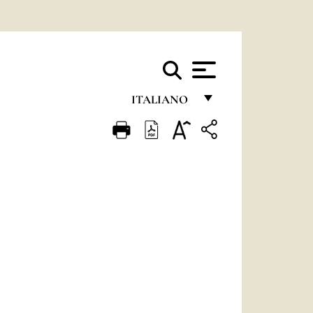
ITALIANO
FRANÇAIS
ENGLISH
ITALIANO
PORTUGUÊS
ESPAÑOL
DEUTSCH
POLSKI