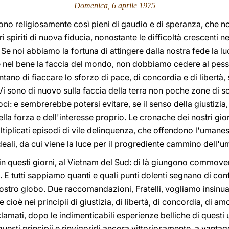
Domenica, 6 aprile
1975
ono religiosamente così pieni di gaudio e di speranza, che n
ri spiriti di nuova fiducia, nonostante le difficoltà crescenti n
 Se noi abbiamo la fortuna di attingere dalla nostra fede la l
re nel bene la faccia del mondo, non dobbiamo cedere al pess
ntano di fiaccare lo sforzo di pace, di concordia e di libertà,
Vi sono di nuovo sulla faccia della terra non poche zone di so
ci: e sembrerebbe potersi evitare, se il senso della giustizia, 
la forza e dell'interesse proprio. Le cronache dei nostri giorn
ltiplicati episodi di vile delinquenza, che offendono l'umanesi
 ideali, da cui viene la luce per il progrediente cammino dell'u
n questi giorni, al Vietnam del Sud: di là giungono commoven
 E tutti sappiamo quanti e quali punti dolenti segnano di confl
ostro globo. Due raccomandazioni, Fratelli, vogliamo insinuare
 cioè nei principii di giustizia, di libertà, di concordia, di a
amati, dopo le indimenticabili esperienze belliche di questi ul
esti principii e rinvigorirli ancora vittoriosamente, a vantaggi