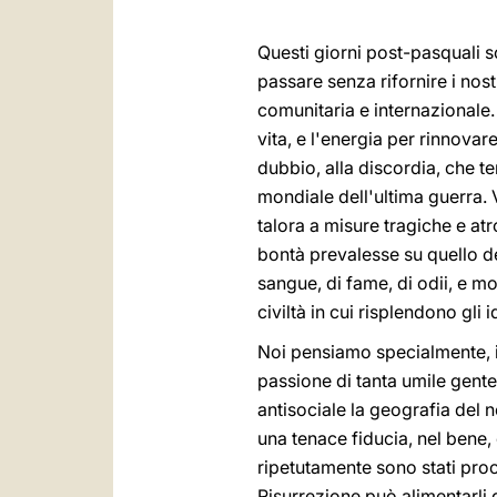
Questi giorni post-pasquali s
passare senza rifornire i nost
comunitaria e internazionale.
vita, e l'energia per rinnova
dubbio, alla discordia, che te
mondiale dell'ultima guerra. 
talora a misure tragiche e atro
bontà prevalesse su quello del
sangue, di fame, di odii, e mo
civiltà in cui risplendono gli
Noi pensiamo specialmente, i
passione di tanta umile gente.
antisociale la geografia del n
una tenace fiducia, nel bene, e
ripetutamente sono stati procl
Risurrezione può alimentarli qu