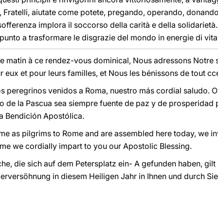
ratelli, aiutate come potete, pregando, operando, donando, le 
sofferenza implora il soccorso della carità e della solidariet
ppunto a trasformare le disgrazie del mondo in energie di vita
 ce matin à ce rendez-vous dominical, Nous adressons Notre s
 eux et pour leurs familles, et Nous les bénissons de tout cc
s peregrinos venidos a Roma, nuestro más cordial saludo. O
o de la Pascua sea siempre fuente de paz y de prosperidad 
ra Bendición Apostólica.
me as pilgrims to Rome and are assembled here today, we in
name we cordially impart to you our Apostolic Blessing.
he, die sich auf dem Petersplatz ein- A gefunden haben, gilt
versöhnung in diesem Heiligen Jahr in Ihnen und durch Sie