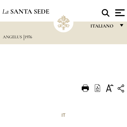
La
SANTA SEDE
ITALIANO
ANGELUS
1976
FRANÇAIS
ENGLISH
ITALIANO
PORTUGUÊS
ESPAÑOL
DEUTSCH
POLSKI
العربيّة
IT
中文