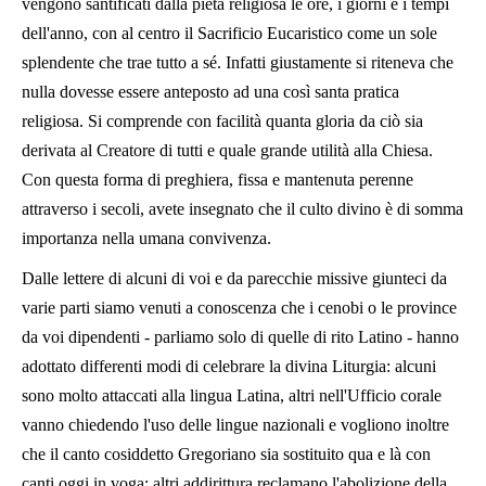
vengono santificati dalla pietà religiosa le ore, i giorni e i tempi
dell'anno, con al centro il Sacrificio Eucaristico come un sole
splendente che trae tutto a sé. Infatti giustamente si riteneva che
nulla dovesse essere anteposto ad una così santa pratica
religiosa. Si comprende con facilità quanta gloria da ciò sia
derivata al Creatore di tutti e quale grande utilità alla Chiesa.
Con questa forma di preghiera, fissa e mantenuta perenne
attraverso i secoli, avete insegnato che il culto divino è di somma
importanza nella umana convivenza.
Dalle lettere di alcuni di voi e da parecchie missive giunteci da
varie parti siamo venuti a conoscenza che i cenobi o le province
da voi dipendenti - parliamo solo di quelle di rito Latino - hanno
adottato differenti modi di celebrare la divina Liturgia: alcuni
sono molto attaccati alla lingua Latina, altri nell'Ufficio corale
vanno chiedendo l'uso delle lingue nazionali e vogliono inoltre
che il canto cosiddetto Gregoriano sia sostituito qua e là con
canti oggi in voga; altri addirittura reclamano l'abolizione della