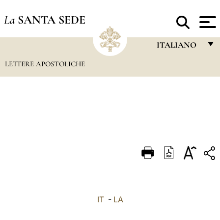
La
SANTA SEDE
ITALIANO
LETTERE APOSTOLICHE
FRANÇAIS
ENGLISH
ITALIANO
PORTUGUÊS
ESPAÑOL
DEUTSCH
POLSKI
العربيّة
IT
-
LA
中文