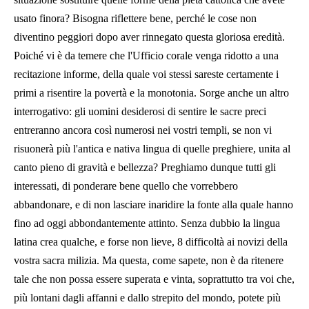
usato finora? Bisogna riflettere bene, perché le cose non
diventino peggiori dopo aver rinnegato questa gloriosa eredità.
Poiché vi è da temere che l'Ufficio corale venga ridotto a una
recitazione informe, della quale voi stessi sareste certamente i
primi a risentire la povertà e la monotonia. Sorge anche un altro
interrogativo: gli uomini desiderosi di sentire le sacre preci
entreranno ancora così numerosi nei vostri templi, se non vi
risuonerà più l'antica e nativa lingua di quelle preghiere, unita al
canto pieno di gravità e bellezza? Preghiamo dunque tutti gli
interessati, di ponderare bene quello che vorrebbero
abbandonare, e di non lasciare inaridire la fonte alla quale hanno
fino ad oggi abbondantemente attinto. Senza dubbio la lingua
latina crea qualche, e forse non lieve, 8 difficoltà ai novizi della
vostra sacra milizia. Ma questa, come sapete, non è da ritenere
tale che non possa essere superata e vinta, soprattutto tra voi che,
più lontani dagli affanni e dallo strepito del mondo, potete più