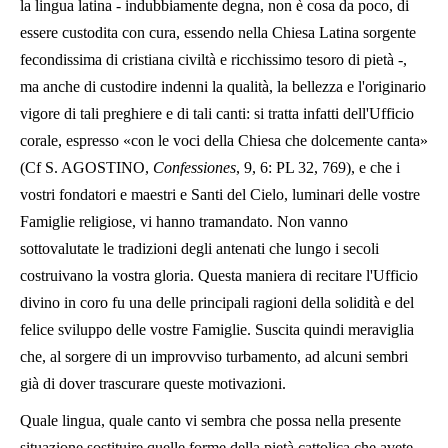
la lingua latina - indubbiamente degna, non è cosa da poco, di
essere custodita con cura, essendo nella Chiesa Latina sorgente
fecondissima di cristiana civiltà e ricchissimo tesoro di pietà -,
ma anche di custodire indenni la qualità, la bellezza e l'originario
vigore di tali preghiere e di tali canti: si tratta infatti dell'Ufficio
corale, espresso «con le voci della Chiesa che dolcemente canta»
(Cf S. AGOSTINO,
Confessiones
, 9, 6: PL 32, 769), e che i
vostri fondatori e maestri e Santi del Cielo, luminari delle vostre
Famiglie religiose, vi hanno tramandato. Non vanno
sottovalutate le tradizioni degli antenati che lungo i secoli
costruivano la vostra gloria. Questa maniera di recitare l'Ufficio
divino in coro fu una delle principali ragioni della solidità e del
felice sviluppo delle vostre Famiglie. Suscita quindi meraviglia
che, al sorgere di un improvviso turbamento, ad alcuni sembri
già di dover trascurare queste motivazioni.
Quale lingua, quale canto vi sembra che possa nella presente
situazione sostituire quelle forme della pietà cattolica che avete