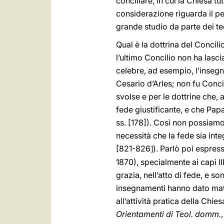
conciliare, in cui la Chiesa t
considerazione riguarda il pe
grande studio da parte dei te
Qual è la dottrina del Conci
l’ultimo Concilio non ha lasci
celebre, ad esempio, l’insegn
Cesario d’Arles; non fu Conci
svolse e per le dottrine che, 
fede giustificante, e che Pap
ss. [178]). Così non possiamo
necessità che la fede sia integ
[821-826
). Parlò poi espres
]
1870), specialmente ai capi II
grazia, nell’atto di fede, e son
insegnamenti hanno dato materi
all’attività pratica della Chies
Orientamenti di Teol. domm.
,