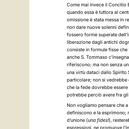
Come mai invece il Concilio 
quando essa è tuttora al cent
omissione è stata messa in re
non dare nuove solenni defini
fossero forme superate dell’
liberazione dagli antichi dog
consiste in formule fisse che 
anche S. Tommaso c’insegna ch
riferiscono; ma non senza una
una virtù dataci dallo Spiri
particolare; non si vedrebbe 
che la fede dovrebbe essere l
potrebbe perciò avere fra gli 
Non vogliamo pensare che a qu
definiscono e la esprimono; 
d’unione (
una fides!
), restere
espressioni, ne promuove l’ins