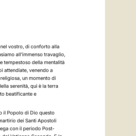
العربيّة
中文
LATINE
nel vostro, di conforto alla
nsiamo all’immenso travaglio,
re tempestoso della mentalità
oi attendiate, venendo a
 religiosa, un momento di
lla serenità, qui è la terra
to beatificante e
to il Popolo di Dio questo
rtirio dei Santi Apostoli
ega con il periodo Post-