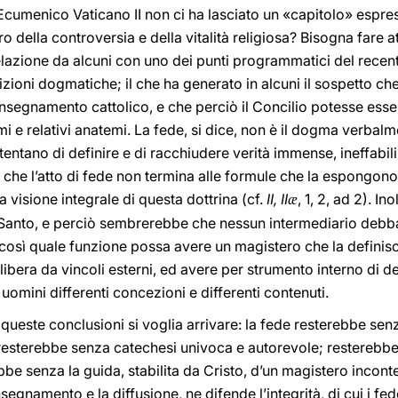
Ecumenico Vaticano II non ci ha lasciato un «capitolo» espre
ro della controversia e della vitalità religiosa? Bisogna fare
lazione da alcuni con uno dei punti programmatici del recent
zioni dogmatiche; il che ha generato in alcuni il sospetto ch
insegnamento cattolico, e che perciò il Concilio potesse es
mi e relativi anatemi. La fede, si dice, non è il dogma verba
tentano di definire e di racchiudere verità immense, ineffabili 
e l’atto di fede non termina alle formule che la espongono, 
 visione integrale di questa dottrina (cf.
II, II
, 1, 2, ad 2). I
æ
to Santo, e perciò sembrerebbe che nessun intermediario debb
così quale funzione possa avere un magistero che la definisca
ibera da vincoli esterni, ed avere per strumento interno di d
uomini differenti concezioni e differenti contenuti.
este conclusioni si voglia arrivare: la fede resterebbe senz
resterebbe senza catechesi univoca e autorevole; resterebbe 
bbe senza la guida, stabilita da Cristo, d’un magistero incontes
egnamento e la diffusione, ne difende l’integrità, di cui i fede