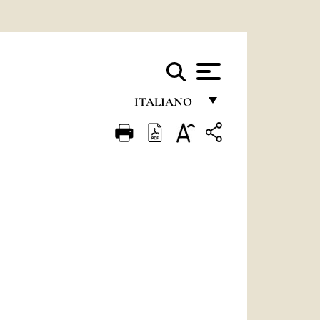
ITALIANO
FRANÇAIS
ENGLISH
ITALIANO
PORTUGUÊS
ESPAÑOL
DEUTSCH
POLSKI