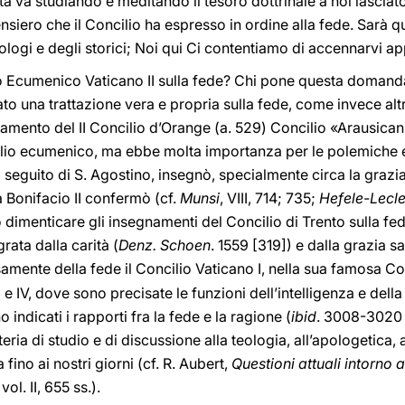
utta va studiando e meditando il tesoro dottrinale a noi lascia
nsiero che il Concilio ha espresso in ordine alla fede. Sarà
ologi e degli storici; Noi qui Ci contentiamo di accennarvi a
lio Ecumenico Vaticano II sulla fede? Chi pone questa domand
ato una trattazione vera e propria sulla fede, come invece alt
amento del II Concilio d’Orange (a. 529) Concilio «Arausican
lio ecumenico, ma ebbe molta importanza per le polemiche e l
a seguito di S. Agostino, insegnò, specialmente circa la grazia
a Bonifacio II confermò (cf.
Munsi
, VIII, 714; 735;
Hefele-Lecl
 dimenticare gli insegnamenti del Concilio di Trento sulla fe
rata dalla carità (
Denz. Schoen
. 1559 [319]) e dalla grazia s
samente della fede il Concilio Vaticano I, nella sua famosa C
I e IV, dove sono precisate le funzioni dell’intelligenza e dell
o indicati i rapporti fra la fede e la ragione (
ibid
. 3008-3020 
a di studio e di discussione alla teologia, all’apologetica, al
a fino ai nostri giorni (cf. R. Aubert,
Questioni attuali intorno a
 vol. II, 655 ss.).