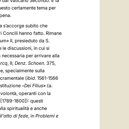
to dal Vaticano Secondo. E la
 questo certamente tema per
ppena.
a s’accorge subito che
ri Concili hanno fatto. Rimane
um» II, presieduto da S.
e discussioni, in cui si
 necessaria per arrivare alla
ercq
, II;
Denz. Schoen
. 375,
de, specialmente sulla
acramentale (
ibid
. 1561-1566
ostituzione
Dei Filius
» (a.
«
a volontà, operanti con la
[1789-1800]): questi
la spiritualità e anche
ll’atto di fede
, in
Problemi e