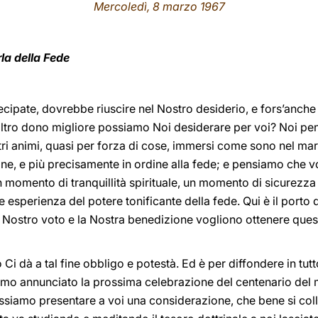
Mercoledì, 8 marzo 1967
la della Fede
ecipate, dovrebbe riuscire nel Nostro desiderio, e fors’anche 
 altro dono migliore possiamo Noi desiderare per voi? Noi pe
stri animi, quasi per forza di cose, immersi come sono nel ma
one, e più precisamente in ordine alla fede; e pensiamo che v
 momento di tranquillità spirituale, un momento di sicurezza
 esperienza del potere tonificante della fede. Qui è il porto de
 il Nostro voto e la Nostra benedizione vogliono ottenere ques
 Ci dà a tal fine obbligo e potestà. Ed è per diffondere in tut
mo annunciato la prossima celebrazione del centenario del ma
ossiamo presentare a voi una considerazione, che bene si coll