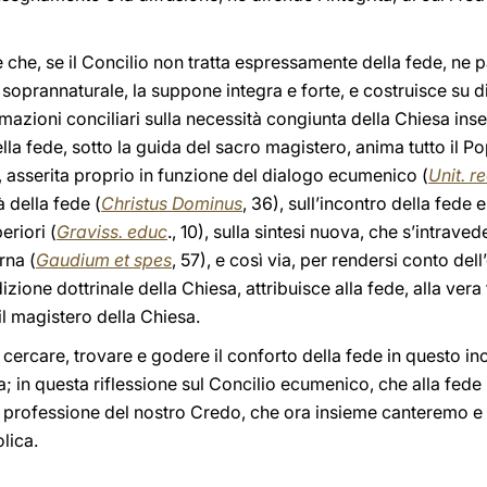
che, se il Concilio non tratta espressamente della fede, ne p
e soprannaturale, la suppone integra e forte, e costruisce su di
mazioni conciliari sulla necessità congiunta della Chiesa inse
ella fede, sotto la guida del sacro magistero, anima tutto il Po
 asserita proprio in funzione del dialogo ecumenico (
Unit. r
 della fede (
Christus Dominus
, 36), sull’incontro della fede 
eriori (
Graviss. educ
., 10), sulla sintesi nuova, che s’intrave
rna (
Gaudium et spes
, 57), e così via, per rendersi conto del
izione dottrinale della Chiesa, attribuisce alla fede, alla vera
il magistero della Chiesa.
, cercare, trovare e godere il conforto della fede in questo in
ia; in questa riflessione sul Concilio ecumenico, che alla fe
a professione del nostro Credo, che ora insieme canteremo
lica.