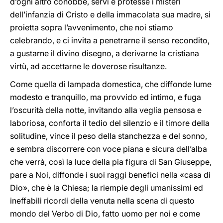
d’ogni altro conobbe, servì e protesse i misteri
dell’infanzia di Cristo e della immacolata sua madre, si
proietta sopra l’avvenimento, che noi stiamo
celebrando, e ci invita a penetrarne il senso recondito,
a gustarne il divino disegno, a derivarne la cristiana
virtù, ad accettarne le doverose risultanze.
Come quella di lampada domestica, che diffonde lume
modesto e tranquillo, ma provvido ed intimo, e fuga
l’oscurità della notte, invitando alla veglia pensosa e
laboriosa, conforta il tedio del silenzio e il timore della
solitudine, vince il peso della stanchezza e del sonno,
e sembra discorrere con voce piana e sicura dell’alba
che verrà, così la luce della pia figura di San Giuseppe,
pare a Noi, diffonde i suoi raggi benefici nella «casa di
Dio», che è la Chiesa; la riempie degli umanissimi ed
ineffabili ricordi della venuta nella scena di questo
mondo del Verbo di Dio, fatto uomo per noi e come