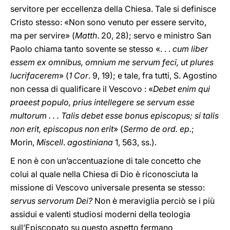
servitore per eccellenza della Chiesa. Tale si definisce
Cristo stesso: «Non sono venuto per essere servito,
ma per servire» (
Matth
. 20, 28); servo e ministro San
Paolo chiama tanto sovente se stesso «. . .
cum liber
essem ex omnibus, omnium me servum feci, ut plures
lucrifacerem
» (
1 Cor
. 9, 19); e tale, fra tutti, S. Agostino
non cessa di qualificare il Vescovo : «
Debet enim qui
praeest populo, prius intellegere se servum esse
multorum . . . Talis debet esse bonus episcopus; si talis
non erit, episcopus non erit
» (
Sermo de ord. ep.
;
Morin,
Miscell
.
agostiniana
1, 563, ss.).
E non è con un’accentuazione di tale concetto che
colui al quale nella Chiesa di Dio è riconosciuta la
missione di Vescovo universale presenta se stesso:
servus servorum Dei?
Non è meraviglia perciò se i più
assidui e valenti studiosi moderni della teologia
sull’Episcopato su questo aspetto fermano