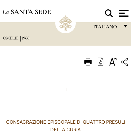
La
SANTA SEDE
ITALIANO
OMELIE
1966
FRANÇAIS
ENGLISH
ITALIANO
PORTUGUÊS
ESPAÑOL
IT
DEUTSCH
POLSKI
العربيّة
CONSACRAZIONE EPISCOPALE DI QUATTRO PRESULI
DELLA CURIA
中文