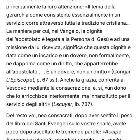
principalmente la loro attenzione: «Il tema della
gerarchia come consistente essenzialmente in un
servizio corre attraverso tutta la tradizione cristiana...
La maniera per cui, nel Vangelo, la dignità
dell’apostolato è legata alla Persona di Gesù e ad una
missione da lui ricevuta, significa che questa dignità è
data come un incarico e un dovere, non formalmente,
né dapprima come un diritto, che apparterrebbe
all’apostolato . . . È un dovere, non un diritto» (Congar,
L’Episcopat
, p. 67 ss.). Anche la grazia, conferita al
Vescovo mediante la consacrazione, è, sì, «un dono
che lo arricchisce interiormente, ma innanzitutto per il
servizio degli altri» (
Lecuyer
, ib. 787).
Del resto voi, neo consacrati, dopo aver sentito il peso
del libro dei Santi Evangeli sulle vostre spalle, avete
poco dopo ascoltate le tremende parole: «
Accipe
Evangelium et vade, praedica populo
. . .
» . quale