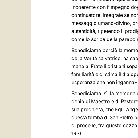
incoerente con l’impegno dogm
continuatore, integrale se non
messaggio umano-divino, propr
autenticità, ripetendo il prod
come lo scriba della parabol
Benediciamo perciò la memoria
della Verità salvatrice; ha sa
mano ai Fratelli cristiani sep
familiarità e di stima il dial
«speranza che non inganna» 
Benediciamo, sì, la memoria d
genio di Maestro e di Pastore
sua preghiera, che Egli, Ange
questa tomba di San Pietro pe
di procelle, fra questo cozzo d
193).