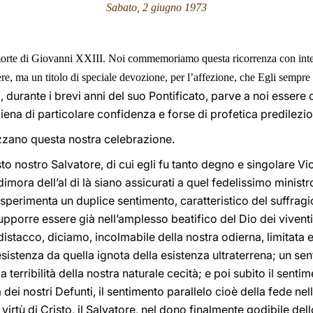
Sabato, 2 giugno 1973
 morte di Giovanni XXIII. Noi commemoriamo questa ricorrenza con int
e, ma un titolo di speciale devozione, per l’affezione, che Egli sempre
i, durante i brevi anni del suo Pontificato, parve a noi essere 
iena di particolare confidenza e forse di profetica predilezi
izzano questa nostra celebrazione.
to nostro Salvatore, di cui egli fu tanto degno e singolare Vi
dimora dell’al di là siano assicurati a quel fedelissimo minist
 sperimenta un duplice sentimento, caratteristico del suffrag
upporre essere già nell’amplesso beatifico del Dio dei viventi
distacco, diciamo, incolmabile della nostra odierna, limitata 
sistenza da quella ignota della esistenza ultraterrena; un s
 la terribilità della nostra naturale cecità; e poi subito il sent
ei nostri Defunti, il sentimento parallelo cioè della fede nel
 virtù di Cristo, il Salvatore, nel dono finalmente godibile dell