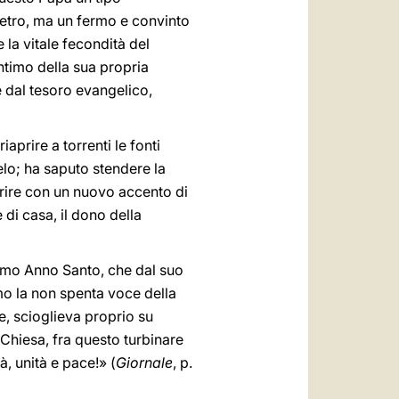
ietro, ma un fermo e convinto
 la vitale fecondità del
intimo della sua propria
e dal tesoro evangelico,
prire a torrenti le fonti
gelo; ha saputo stendere la
iaprire con un nuovo accento di
 di casa, il dono della
simo Anno Santo, che dal suo
amo la non spenta voce della
e, scioglieva proprio su
 Chiesa, fra questo turbinare
à, unità e pace!» (
Giornale
, p.