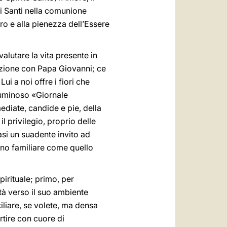
ei Santi nella comunione
ero e alla pienezza dell’Essere
alutare la vita presente in
sazione con Papa Giovanni; ce
ui a noi offre i fiori che
luminoso «Giornale
mediate, candide e pie, della
l privilegio, proprio delle
asi un suadente invito ad
cino familiare come quello
irituale; primo, per
tà verso il suo ambiente
liare, se volete, ma densa
rtire con cuore di