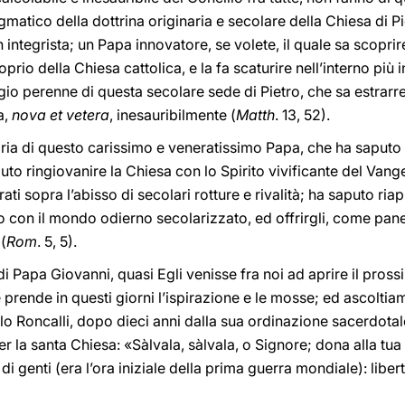
atico della dottrina originaria e secolare della Chiesa di P
 integrista; un Papa innovatore, se volete, il quale sa scoprire
io della Chiesa cattolica, e la fa scaturire nell’interno più 
igio perenne di questa secolare sede di Pietro, che sa estrarr
a,
nova et vetera
, inesauribilmente (
Matth
. 13, 52).
 di questo carissimo e veneratissimo Papa, che ha saputo ria
puto ringiovanire la Chiesa con lo Spirito vivificante del Van
arati sopra l’abisso di secolari rotture e rivalità; ha saputo r
ogo con il mondo odierno secolarizzato, ed offrirgli, come pane
(
Rom
. 5, 5).
i Papa Giovanni, quasi Egli venisse fra noi ad aprire il pros
 prende in questi giorni l’ispirazione e le mosse; ed ascolti
lo Roncalli, dopo dieci anni dalla sua ordinazione sacerdotal
r la santa Chiesa: «Sàlvala, sàlvala, o Signore; dona alla tua
i genti (era l’ora iniziale della prima guerra mondiale): libert