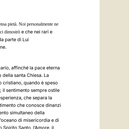
العربيّة
中文
ensa pietà. Noi personalmente ne
LATINE
e che nei rari e
 ci dimostrò
da parte di Lui
one.
cario, affinché la pace eterna
ro della santa Chiesa. La
io cristiano, quando è speso
; il sentimento sempre ostile
esperienza, che separa la
entimento che conosce dinanzi
imento simultaneo della
l’oceano di misericordia e di
o Spirito Santo, l’Amore, il