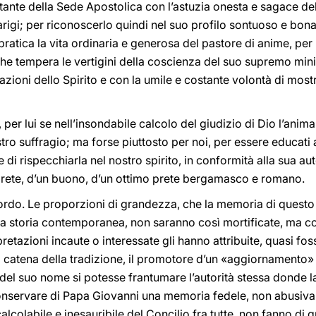
ante della Sede Apostolica con l’astuzia onesta e sagace del
 Parigi; per riconoscerlo quindi nel suo profilo sontuoso e bon
 pratica la vita ordinaria e generosa del pastore di anime, per
he tempera le vertigini della coscienza del suo supremo minis
razioni dello Spirito e con la umile e costante volontà di most
 per lui se nell’insondabile calcolo del giudizio di Dio l’ani
tro suffragio; ma forse piuttosto per noi, per essere educati 
 di rispecchiarla nel nostro spirito, in conformità alla sua a
 prete, d’un buono, d’un ottimo prete bergamasco e romano.
cordo. Le proporzioni di grandezza, che la memoria di questo
a storia contemporanea, non saranno così mortificate, ma corr
etazioni incaute o interessate gli hanno attribuite, quasi foss
a catena della tradizione, il promotore d’un «aggiornamento» a
tà del suo nome si potesse frantumare l’autorità stessa donde 
nservare di Papa Giovanni una memoria fedele, non abusiva. 
calcolabile e inesauribile del Concilio fra tutte, non fanno di