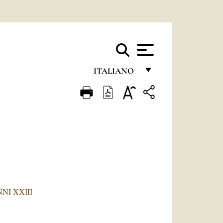
ITALIANO
FRANÇAIS
ENGLISH
ITALIANO
PORTUGUÊS
ESPAÑOL
DEUTSCH
I XXIII
POLSKI