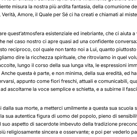
ciente misura la nostra più ardita fantasia, della comunione d
, Verità, Amore, il Quale per Sé ci ha creati e chiamati al mist
re quest’atmosfera esistenziale ed inebriante, che ci aiuta a v
e che nel caso nostro ci apre quasi ad una confidente conver
to reciproco, col quale non tanto noi a Lui, quanto piuttosto L
liamo dire la ricchezza spirituale, che ritroviamo in quel vo
ccolte, lungo il corso della sua lunga vita, le espressioni im
 Anche questa è parte, e non minima, della sua eredità, ed ha i
ervarsi, appunto come fiori freschi, attuali e comunicabili, qu
 ad ascoltarne la voce semplice e schietta, e a subirne il fas
dalla sua morte, a metterci umilmente a questa sua scuola sp
 sua autentica figura di uomo del popolo, pieno di sensibili
 suo aspetto di sacerdote imbevuto della tradizione preconci
più religiosamente sincera e osservante; e poi per vederlo pa