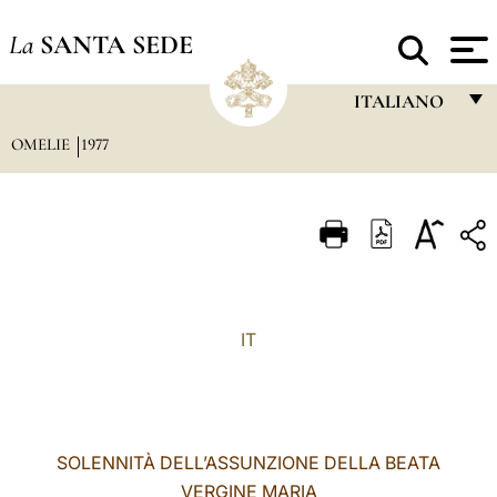
La
SANTA SEDE
ITALIANO
OMELIE
1977
FRANÇAIS
ENGLISH
ITALIANO
PORTUGUÊS
ESPAÑOL
IT
DEUTSCH
POLSKI
العربيّة
SOLENNITÀ DELL’ASSUNZIONE DELLA BEATA
VERGINE MARIA
中文