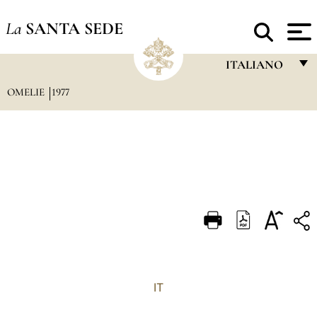
La
SANTA SEDE
ITALIANO
OMELIE
1977
FRANÇAIS
ENGLISH
ITALIANO
PORTUGUÊS
ESPAÑOL
DEUTSCH
POLSKI
العربيّة
IT
中文