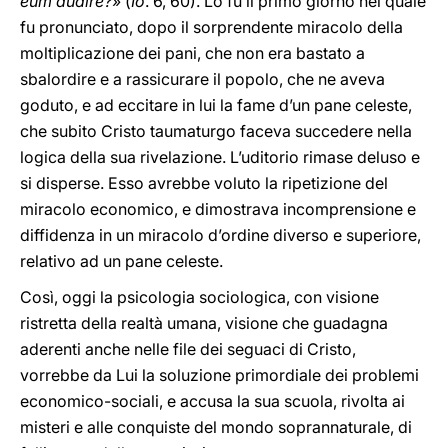
eum audire?
» (
Io
. 6, 60). Lo fu il primo giorno nel quale
fu pronunciato, dopo il sorprendente miracolo della
moltiplicazione dei pani, che non era bastato a
sbalordire e a rassicurare il popolo, che ne aveva
goduto, e ad eccitare in lui la fame d’un pane celeste,
che subito Cristo taumaturgo faceva succedere nella
logica della sua rivelazione. L’uditorio rimase deluso e
si disperse. Esso avrebbe voluto la ripetizione del
miracolo economico, e dimostrava incomprensione e
diffidenza in un miracolo d’ordine diverso e superiore,
relativo ad un pane celeste.
Così, oggi la psicologia sociologica, con visione
ristretta della realtà umana, visione che guadagna
aderenti anche nelle file dei seguaci di Cristo,
vorrebbe da Lui la soluzione primordiale dei problemi
economico-sociali, e accusa la sua scuola, rivolta ai
misteri e alle conquiste del mondo soprannaturale, di