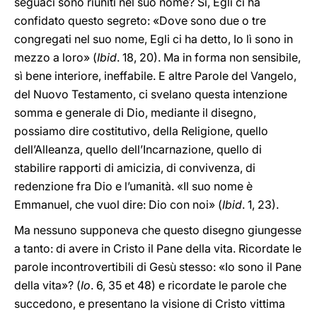
seguaci sono riuniti nel suo nome? Sì, Egli ci ha
confidato questo segreto: «Dove sono due o tre
congregati nel suo nome, Egli ci ha detto, Io lì sono in
mezzo a loro» (
Ibid
. 18, 20). Ma in forma non sensibile,
sì bene interiore, ineffabile. E altre Parole del Vangelo,
del Nuovo Testamento, ci svelano questa intenzione
somma e generale di Dio, mediante il disegno,
possiamo dire costitutivo, della Religione, quello
dell’Alleanza, quello dell’Incarnazione, quello di
stabilire rapporti di amicizia, di convivenza, di
redenzione fra Dio e l’umanità. «Il suo nome è
Emmanuel, che vuol dire: Dio con noi» (
Ibid
. 1, 23).
Ma nessuno supponeva che questo disegno giungesse
a tanto: di avere in Cristo il Pane della vita. Ricordate le
parole incontrovertibili di Gesù stesso: «Io sono il Pane
della vita»? (
Io
. 6, 35 et 48) e ricordate le parole che
succedono, e presentano la visione di Cristo vittima