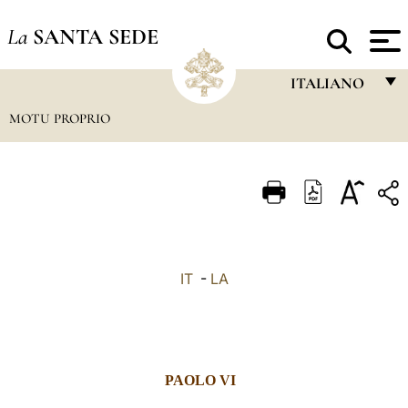
La
SANTA SEDE
ITALIANO
MOTU PROPRIO
FRANÇAIS
ENGLISH
ITALIANO
PORTUGUÊS
ESPAÑOL
IT
-
LA
DEUTSCH
POLSKI
العربيّة
PAOLO VI
中文