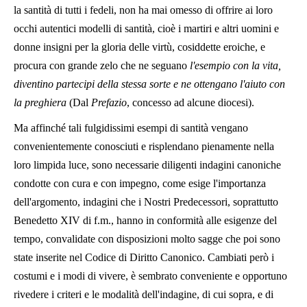
la santità di tutti i fedeli, non ha mai omesso di offrire ai loro
occhi autentici modelli di santità, cioè i martiri e altri uomini e
donne insigni per la gloria delle virtù, cosiddette eroiche, e
procura con grande zelo che ne seguano
l'esempio con la vita,
diventino partecipi della stessa sorte e ne ottengano l'aiuto con
la preghiera
(Dal
Prefazio
, concesso ad alcune diocesi).
Ma affinché tali fulgidissimi esempi di santità vengano
convenientemente conosciuti e risplendano pienamente nella
loro limpida luce, sono necessarie diligenti indagini canoniche
condotte con cura e con impegno, come esige l'importanza
dell'argomento, indagini che i Nostri Predecessori, soprattutto
Benedetto XIV di f.m., hanno in conformità alle esigenze del
tempo, convalidate con disposizioni molto sagge che poi sono
state inserite nel Codice di Diritto Canonico. Cambiati però i
costumi e i modi di vivere, è sembrato conveniente e opportuno
rivedere i criteri e le modalità dell'indagine, di cui sopra, e di