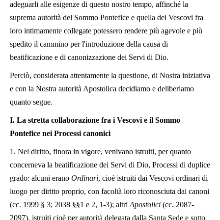
adeguarli alle esigenze di questo nostro tempo, affinché la
suprema autorità del Sommo Pontefice e quella dei Vescovi fra
loro intimamente collegate potessero rendere più agevole e più
spedito il cammino per l'introduzione della causa di
beatificazione e di canonizzazione dei Servi di Dio.
Perciò, considerata attentamente la questione, di Nostra iniziativa
e con la Nostra autorità Apostolica decidiamo e deliberiamo
quanto segue.
I.
La stretta collaborazione fra i Vescovi e il Sommo
Pontefice nei Processi canonici
1. Nel diritto, finora in vigore, venivano istruiti, per quanto
concerneva la beatificazione dei Servi di Dio, Processi di duplice
grado: alcuni erano
Ordinari
, cioè istruiti dai Vescovi ordinari di
luogo per diritto proprio, con facoltà loro riconosciuta dai canoni
(cc. 1999 § 3; 2038 §§1 e 2, 1-3); altri
Apostolici
(cc. 2087-
2097), istruiti cioè per autorità delegata dalla Santa Sede e sotto