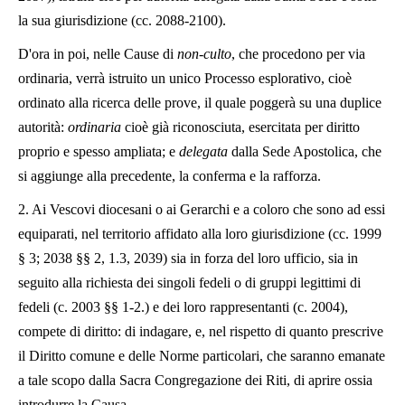
la sua giurisdizione (cc. 2088-2100).
D'ora in poi, nelle Cause di
non-culto
, che procedono per via
ordinaria, verrà istruito un unico Processo esplorativo, cioè
ordinato alla ricerca delle prove, il quale poggerà su una duplice
autorità:
ordinaria
cioè già riconosciuta, esercitata per diritto
proprio e spesso ampliata; e
delegata
dalla Sede Apostolica, che
si aggiunge alla precedente, la conferma e la rafforza.
2. Ai Vescovi diocesani o ai Gerarchi e a coloro che sono ad essi
equiparati, nel territorio affidato alla loro giurisdizione (cc. 1999
§ 3; 2038 §§ 2, 1.3, 2039) sia in forza del loro ufficio, sia in
seguito alla richiesta dei singoli fedeli o di gruppi legittimi di
fedeli (c. 2003 §§ 1-2.) e dei loro rappresentanti (c. 2004),
compete di diritto: di indagare, e, nel rispetto di quanto prescrive
il Diritto comune e delle Norme particolari, che saranno emanate
a tale scopo dalla Sacra Congregazione dei Riti, di aprire ossia
introdurre la Causa.