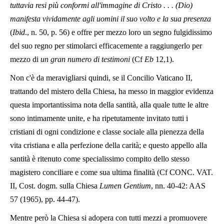
tuttavia resi più conformi all'immagine di Cristo . . . (Dio)
manifesta vividamente agli uomini il suo volto e la sua presenza
(
Ibid
., n. 50, p. 56) e offre per mezzo loro un segno fulgidissimo
del suo regno per stimolarci efficacemente a raggiungerlo per
mezzo di
un gran numero di testimoni
(Cf
Εb
12,1).
Non c'è da meravigliarsi quindi, se il Concilio Vaticano II,
trattando del mistero della Chiesa, ha messo in maggior evidenza
questa importantissima nota della santità, alla quale tutte le altre
sono intimamente unite, e ha ripetutamente invitato tutti i
cristiani di ogni condizione e classe sociale alla pienezza della
vita cristiana e alla perfezione della carità; e questo appello alla
santità è ritenuto come specialissimo compito dello stesso
magistero conciliare e come sua ultima finalità (Cf CONC. VAT.
II, Cost. dogm. sulla Chiesa
Lumen Gentium
, nn. 40-42: AAS
57 (1965), pp. 44-47).
Mentre però la Chiesa si adopera con tutti mezzi a promuovere