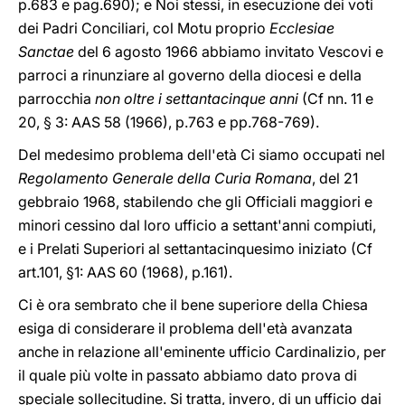
p.683 e pag.690); e Noi stessi, in esecuzione dei voti
dei Padri Conciliari, col Motu proprio
Ecclesiae
Sanctae
del 6 agosto 1966 abbiamo invitato Vescovi e
parroci a rinunziare al governo della diocesi e della
parrocchia
non oltre i settantacinque anni
(Cf nn. 11 e
20, § 3: AAS 58 (1966), p.763 e pp.768-769).
Del medesimo problema dell'età Ci siamo occupati nel
Regolamento Generale della Curia Romana
, del 21
gebbraio 1968, stabilendo che gli Officiali maggiori e
minori cessino dal loro ufficio a settant'anni compiuti,
e i Prelati Superiori al settantacinquesimo iniziato (Cf
art.101, §1: AAS 60 (1968), p.161).
Ci è ora sembrato che il bene superiore della Chiesa
esiga di considerare il problema dell'età avanzata
anche in relazione all'eminente ufficio Cardinalizio, per
il quale più volte in passato abbiamo dato prova di
speciale sollecitudine. Si tratta, invero, di un ufficio dai