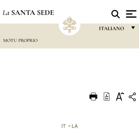
La
SANTA SEDE
ITALIANO
MOTU PROPRIO
FRANÇAIS
ENGLISH
ITALIANO
PORTUGUÊS
ESPAÑOL
DEUTSCH
POLSKI
العربيّة
IT
-
LA
中文