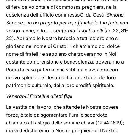
di fervida volontà e di commossa preghiera, nella
coscienza dell'ufficio commessoCi da Gesù:
Simone,
Simone... io ho pregato per te, affinché la tua fede non
venga meno; e tu . . . conferma i tuoi fratelli
(
Lc
22, 31-
32). Apriamo le Nostre braccia a tutti coloro che si
gloriano nel nome di Cristo; li chiamiamo col dolce
nome di fratelli; e sappiano che troveranno in Noi
costante comprensione e benevolenza, troveranno a
Roma la casa paterna, che sublima e avvalora con
nuovo splendore i tesori della loro storia, del loro
patrimonio culturale, della loro eredità spirituale.
Venerabili Fratelli e diletti figli
La vastità del lavoro, che attende le Nostre povere
forze, è tale da sgomentare l'umile sacerdote
chiamato al fastigio delle somme chiavi (Cf
Mt
16,19);
ma vi dedicheremo la Nostra preghiera e il Nostro