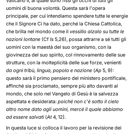
Vaticano II, al quale sono fissi gli occhi di tutti gli
uomini di buona volontà. Questa sarà l'opera
principale, per cui intendiamo spendere tutte le energie
che il Signore Ci ha dato, perché la Chiesa Cattolica,
che brilla nel mondo come il
vessillo alzalo su tutte le
nazioni lontane
(Cf
Is
5,26), possa attrarre a sé tutti gli
uomini con la maestà del suo organismo, con la
giovinezza del suo spirito, col rinnovamento delle sue
strutture, con la molteplicità delle sue forze, venienti
da ogni tribù, lingua, popolo e nazione
(
Ap
5, 9):
questo sarà il primo pensiero del ministero pontificale,
affinché sia proclamato, sempre più alto davanti al
mondo, che solo nel Vangelo di Gesù è la salvezza
aspettata e desiderata:
poiché non c'è sotto il cielo
altro nome dato agli uomini, mercé il quale abbiamo
ad essere salvati
(
At
4, 12).
In questa luce si colloca il lavoro per la revisione dei