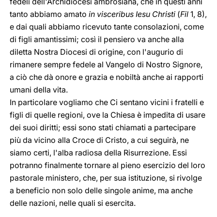
fedeli dell'Archidiocesi ambrosiana, che in questi anni
tanto abbiamo amato
in visceribus Iesu Christi
(
Fil
1, 8),
e dai quali abbiamo ricevuto tante consolazioni, come
di figli amantissimi; così il pensiero va anche alla
diletta Nostra Diocesi di origine, con l'augurio di
rimanere sempre fedele al Vangelo di Nostro Signore,
a ciò che dà onore e grazia e nobiltà anche ai rapporti
umani della vita.
In particolare vogliamo che Ci sentano vicini i fratelli e
figli di quelle regioni, ove la Chiesa è impedita di usare
dei suoi diritti; essi sono stati chiamati a partecipare
più da vicino alla Croce di Cristo, a cui seguirà, ne
siamo certi, l'alba radiosa della Risurrezione. Essi
potranno finalmente tornare al pieno esercizio del loro
pastorale ministero, che, per sua istituzione, si rivolge
a beneficio non solo delle singole anime, ma anche
delle nazioni, nelle quali si esercita.