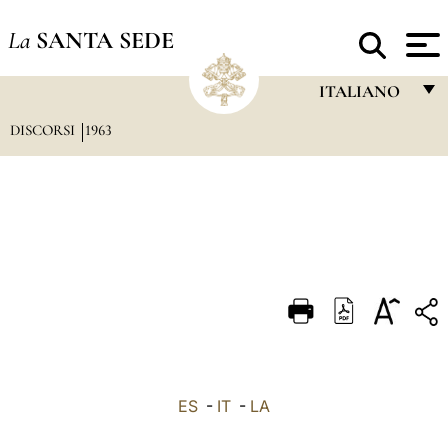
La
SANTA SEDE
ITALIANO
DISCORSI
1963
FRANÇAIS
ENGLISH
ITALIANO
PORTUGUÊS
ESPAÑOL
DEUTSCH
POLSKI
العربيّة
ES
-
IT
-
LA
中文