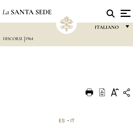
La
SANTA SEDE
ITALIANO
DISCORSI
1964
FRANÇAIS
ENGLISH
ITALIANO
PORTUGUÊS
ESPAÑOL
DEUTSCH
POLSKI
العربيّة
ES
-
IT
中文