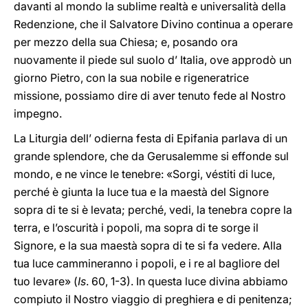
davanti al mondo la sublime realtà e universalità della
Redenzione, che il Salvatore Divino continua a operare
per mezzo della sua Chiesa; e, posando ora
nuovamente il piede sul suolo d’ Italia, ove approdò un
giorno Pietro, con la sua nobile e rigeneratrice
missione, possiamo dire di aver tenuto fede al Nostro
impegno.
La Liturgia dell’ odierna festa di Epifania parlava di un
grande splendore, che da Gerusalemme si effonde sul
mondo, e ne vince le tenebre: «Sorgi, véstiti di luce,
perché è giunta la luce tua e la maestà del Signore
sopra di te si è levata; perché, vedi, la tenebra copre la
terra, e l’oscurità i popoli, ma sopra di te sorge il
Signore, e la sua maestà sopra di te si fa vedere. Alla
tua luce cammineranno i popoli, e i re al bagliore del
tuo levare» (
Is
. 60, 1-3). In questa luce divina abbiamo
compiuto il Nostro viaggio di preghiera e di penitenza;