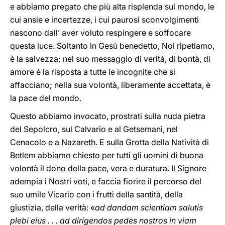
e abbiamo pregato che più alta risplenda sul mondo, le
cui ansie e incertezze, i cui paurosi sconvolgimenti
nascono dall’ aver voluto respingere e soffocare
questa luce. Soltanto in Gesù benedetto, Noi ripetiamo,
è la salvezza; nel suo messaggio di verità, di bontà, di
amore è la risposta a tutte le incognite che si
affacciano; nella sua volontà, liberamente accettata, è
la pace del mondo.
Questo abbiamo invocato, prostrati sulla nuda pietra
del Sepolcro, sul Calvario e al Getsemani, nel
Cenacolo e a Nazareth. E sulla Grotta
della Natività di
Betlem abbiamo chiesto per tutti gli uomini di buona
volontà il dono della pace, vera e duratura. Il Signore
adempia i Nostri voti, e faccia fiorire il percorso del
suo umile Vicario con i frutti della santità, della
giustizia, della verità: «
ad dandam scientiam salutis
plebi eius . . . ad dirigendos pedes nostros in viam