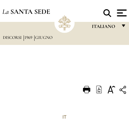
La
SANTA SEDE
ITALIANO
DISCORSI
1969
GIUGNO
FRANÇAIS
ENGLISH
ITALIANO
PORTUGUÊS
ESPAÑOL
DEUTSCH
POLSKI
العربيّة
IT
中文