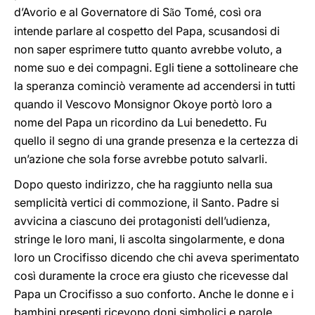
d’Avorio e al Governatore di S
o Tomé, così ora
ã
intende parlare al cospetto del Papa, scusandosi di
non saper esprimere tutto quanto avrebbe voluto, a
nome suo e dei compagni. Egli tiene a sottolineare che
la speranza cominciò veramente ad accendersi in tutti
quando il Vescovo Monsignor Okoye portò loro a
nome del Papa un ricordino da Lui benedetto. Fu
quello il segno di una grande presenza e la certezza di
un’azione che sola forse avrebbe potuto salvarli.
Dopo questo indirizzo, che ha raggiunto nella sua
semplicità vertici di commozione, il Santo. Padre si
avvicina a ciascuno dei protagonisti dell’udienza,
stringe le loro mani, li ascolta singolarmente, e dona
loro un Crocifisso dicendo che chi aveva sperimentato
così duramente la croce era giusto che ricevesse dal
Papa un Crocifisso a suo conforto. Anche le donne e i
bambini presenti ricevono doni simbolici e parole