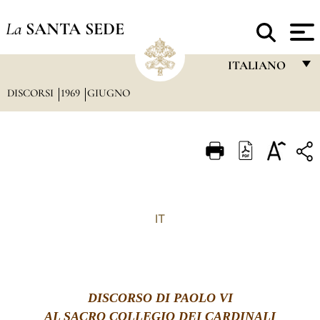
La
SANTA SEDE
ITALIANO
DISCORSI
1969
GIUGNO
FRANÇAIS
ENGLISH
ITALIANO
PORTUGUÊS
ESPAÑOL
IT
DEUTSCH
POLSKI
العربيّة
DISCORSO DI PAOLO VI
AL SACRO COLLEGIO DEI CARDINALI
中文