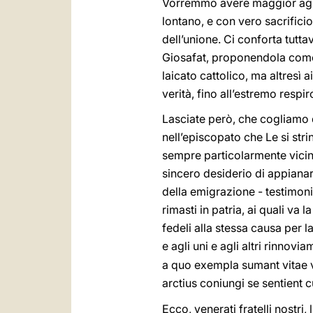
Vorremmo avere maggior agio 
lontano, e con vero sacrificio
dell’unione. Ci conforta tutta
Giosafat, proponendola come 
laicato cattolico, ma altresì 
verità, fino all’estremo respir
Lasciate però, che cogliamo q
nell’episcopato che Le si str
sempre particolarmente vicine
sincero desiderio di appianar
della emigrazione - testimoni
rimasti in patria, ai quali v
fedeli alla stessa causa per la
e agli uni e agli altri rinnovi
a quo exempla sumant vitae ve
arctius coniungi se sentient 
Ecco, venerati fratelli nostr