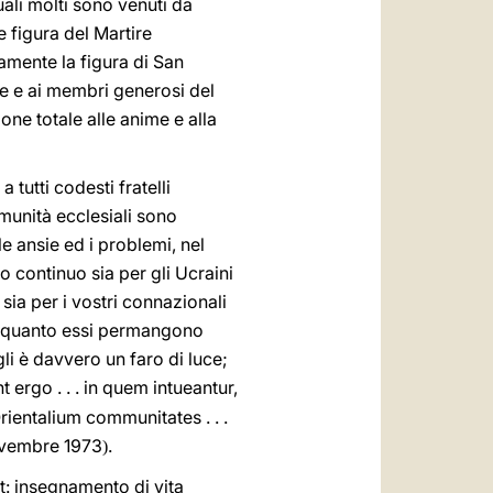
ali molti sono venuti da
e figura del Martire
samente la figura di San
te e ai membri generosi del
one totale alle anime e alla
tutti codesti fratelli
munità ecclesiali sono
e ansie ed i problemi, nel
 continuo sia per gli Ucraini
sia per i vostri connazionali
ndo quanto essi permangono
gli è davvero un faro di luce;
 ergo . . . in quem intueantur,
rientalium communitates . . .
ovembre 1973
.
)
at: insegnamento di vita