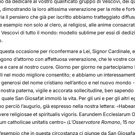
da dedicare al vostro qualificato gruppo di Vescovi, dei qu
, dimostrando la loro altissima venerazione per la mite e fort
via il pensiero che già per iscritto abbiamo tratteggiato diffu
esempio non solo al clero, ai religiosi, alle anime consacra
ai Vescovi di tutto il mondo: modello sublime per essi di dedizi
o.
uesta occasione per riconfermare a Lei, Signor Cardinale, e a 
ingono d’attorno con affettuosa venerazione, che le vostre co
 e care al nostro cuore. Giorno per giorno ne partecipiamo l
li nel modo migliore consentito; e abbiamo un interessamento
 generosi del nome cristiano nell’antico e nel nuovo mondo - 
a la nostra paterna, vigile e accorata sollecitudine, ben sape
 quale San Giosafat immolò la vita. Per gli uni e per gli altri e
amo perciò l’augurio, già espresso nella nostra lettera:
Habeant
«
re religiosae et spiritualis vigoris. Earundem Ecclesiarum O
cum catholicae unitatis centro
L’Osservatore Romano
, 15 n
» (
i, l’esempio che in questa circostanza ci giunge da San Giosaf