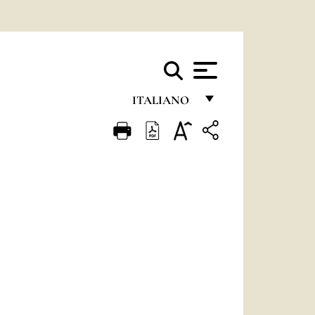
ITALIANO
FRANÇAIS
ENGLISH
ITALIANO
PORTUGUÊS
ESPAÑOL
DEUTSCH
POLSKI