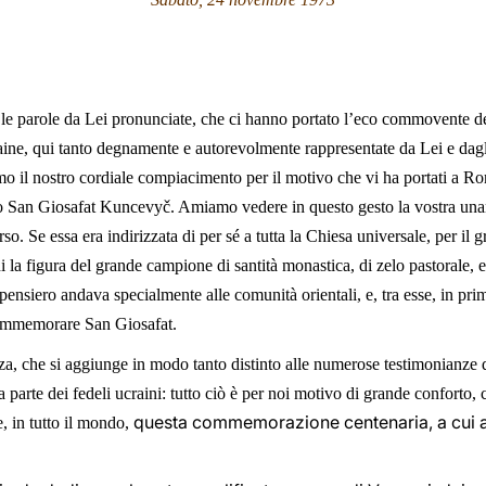
le parole da Lei pronunciate, che ci hanno portato l’eco commovente del
ine, qui tanto degnamente e autorevolmente rappresentate da Lei e dagli
amo il nostro cordiale compiacimento per il motivo che vi ha portati a R
tro San Giosafat Kuncevy
č
. Amiamo vedere in questo gesto la vostra unan
so. Se essa era indirizzata di per sé a tutta la Chiesa universale, per il 
iani la figura del grande campione di santità monastica, di zelo pastorale,
pensiero andava specialmente alle comunità orientali, e, tra esse, in pri
 commemorare San Giosafat.
a, che si aggiunge in modo tanto distinto alle numerose testimonianze di
da parte dei fedeli ucraini: tutto ciò è per noi motivo di grande conforto,
questa commemorazione centenaria, a cui 
, in tutto il mondo,