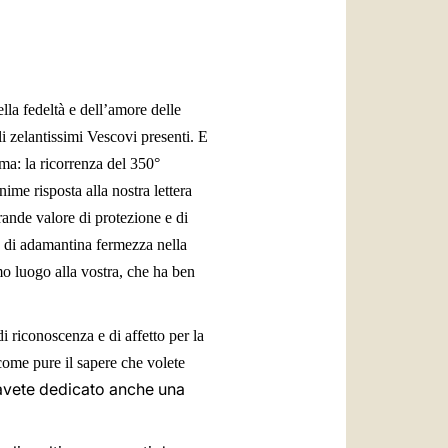
العربيّة
中文
LATINE
la fedeltà e dell’amore delle
 zelantissimi Vescovi presenti. E
oma: la ricorrenza del 350°
ime risposta alla nostra lettera
grande valore di protezione e di
 e di adamantina fermezza nella
mo luogo alla vostra, che ha ben
 riconoscenza e di affetto per la
 come pure il sapere che volete
avete dedicato anche una