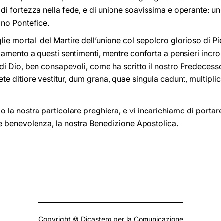
e, di fortezza nella fede, e di unione soavissima e operante: u
ano Pontefice.
ie mortali del Martire dell’unione col sepolcro glorioso di Pie
amento a questi sentimenti, mentre conforta a pensieri incroll
ni di Dio, ben consapevoli, come ha scritto il nostro Predece
e ditiore vestitur, dum grana, quae singula cadunt, multipli
 la nostra particolare preghiera, e vi incarichiamo di portare
de benevolenza, la nostra Benedizione Apostolica.
Copyright © Dicastero per la Comunicazione