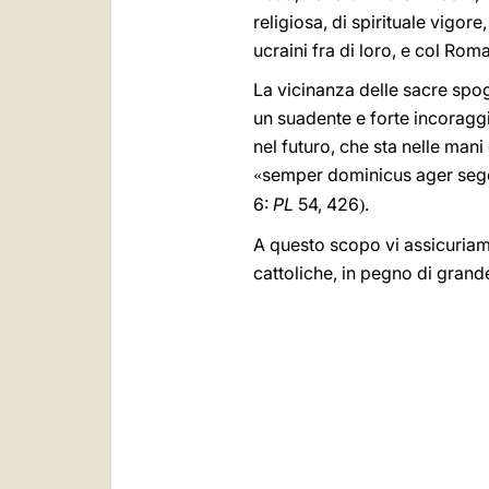
religiosa, di spirituale vigor
ucraini fra di loro, e col Rom
La vicinanza delle sacre spogl
un suadente e forte incoraggi
nel futuro, che sta nelle ma
semper dominicus ager seget
«
6:
PL
54, 426
.
)
A questo scopo vi assicuriamo
cattoliche, in pegno di gran