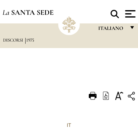
La
SANTA SEDE
ITALIANO
DISCORSI
1975
FRANÇAIS
ENGLISH
ITALIANO
PORTUGUÊS
ESPAÑOL
DEUTSCH
POLSKI
العربيّة
IT
中文