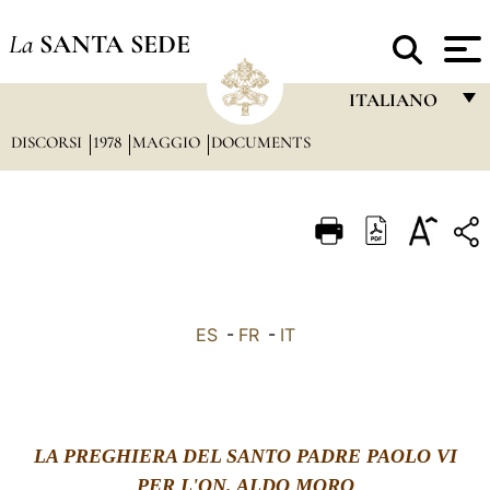
La
SANTA SEDE
ITALIANO
DISCORSI
1978
MAGGIO
DOCUMENTS
FRANÇAIS
ENGLISH
ITALIANO
PORTUGUÊS
ESPAÑOL
ES
-
FR
-
IT
DEUTSCH
POLSKI
العربيّة
LA PREGHIERA DEL SANTO PADRE PAOLO VI
中文
PER L'ON. ALDO MORO