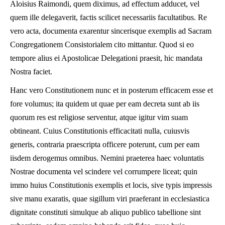
Aloisius Raimondi, quem diximus, ad effectum adducet, vel
quem ille delegaverit, factis scilicet necessariis facultatibus. Re
vero acta, documenta exarentur sincerisque exemplis ad Sacram
Congregationem Consistorialem cito mittantur. Quod si eo
tempore alius ei Apostolicae Delegationi praesit, hic mandata
Nostra faciet.
Hanc vero Constitutionem nunc et in posterum efficacem esse et
fore volumus; ita quidem ut quae per eam decreta sunt ab iis
quorum res est religiose serventur, atque igitur vim suam
obtineant. Cuius Constitutionis efficacitati nulla, cuiusvis
generis, contraria praescripta officere poterunt, cum per eam
iisdem derogemus omnibus. Nemini praeterea haec voluntatis
Nostrae documenta vel scindere vel corrumpere liceat; quin
immo huius Constitutionis exemplis et locis, sive typis impressis
sive manu exaratis, quae sigillum viri praeferant in eccle
siastica
dignitate constituti simulque ab aliquo publico tabellione sint