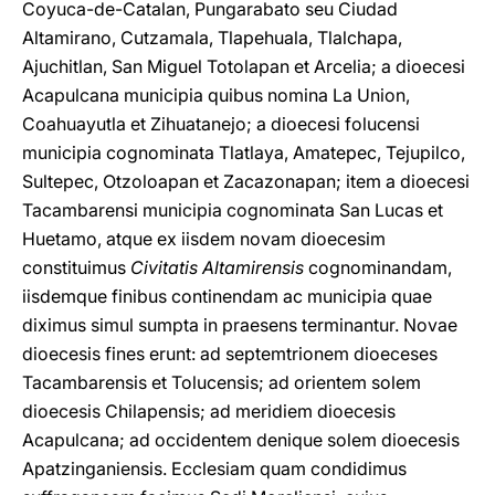
Coyuca-de-Catalan, Pungarabato seu Ciudad
Altamirano, Cutzamala, Tlapehuala, Tlalchapa,
Ajuchitlan, San Miguel Totolapan et Arcelia; a dioecesi
Acapulcana municipia quibus nomina La Union,
Coahuayutla et Zihuatanejo; a dioecesi folucensi
municipia cognominata Tlatlaya, Amatepec, Tejupilco,
Sultepec, Otzoloapan et Zacazonapan; item a dioecesi
Tacambarensi municipia cognominata San Lucas et
Huetamo, atque ex iisdem novam dioecesim
constituimus
Civitatis Altamirensis
cognominandam,
iisdemque finibus continendam ac municipia quae
diximus simul sumpta in praesens terminantur. Novae
dioecesis fines erunt: ad septemtrionem dioeceses
Tacambarensis et Tolucensis; ad orientem solem
dioecesis Chilapensis; ad meridiem dioecesis
Acapulcana; ad occidentem denique solem dioecesis
Apatzinganiensis. Ecclesiam quam condidimus