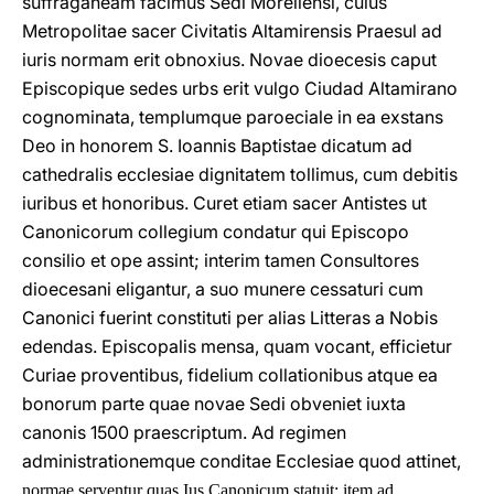
suffraganeam facimus Sedi Moreliensi, cuius
Metropolitae sacer Civitatis Altamirensis Praesul ad
iuris normam erit obnoxius. Novae dioecesis caput
Episcopique sedes urbs erit vulgo Ciudad Altamirano
cognominata, templumque paroeciale in ea exstans
Deo in honorem S. Ioannis Baptistae dicatum ad
cathedralis ecclesiae dignitatem tollimus, cum debitis
iuribus et honoribus. Curet etiam sacer Antistes ut
Canonicorum collegium condatur qui Episcopo
consilio et ope assint; interim tamen Consultores
dioecesani eligantur, a suo munere cessaturi cum
Canonici fuerint constituti per alias Litteras a Nobis
edendas. Episcopalis mensa, quam vocant, efficietur
Curiae proventibus, fidelium collationibus atque ea
bonorum parte quae novae Sedi obveniet iuxta
canonis 1500 praescriptum. Ad regimen
administrationemque conditae Ecclesiae quod attinet,
normae serventur quas Ius Canonicum statuit; item ad