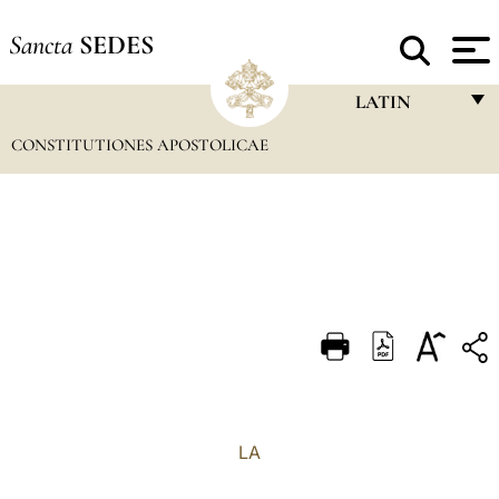
Sancta
SEDES
LATIN
CONSTITUTIONES APOSTOLICAE
FRANÇAIS
ENGLISH
ITALIANO
PORTUGUÊS
ESPAÑOL
DEUTSCH
POLSKI
العربيّة
LA
中文