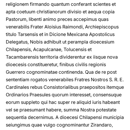
religionem firmando quantum conferant scientes et
apta coetuum christianorum divisio et aequa copia
Pastorum, libenti animo preces accepimus quas
venerabilis Frater Aloisius Raimondi, Archiepiscopus
titulo Tarsensis et in Dicione Mexicana Apostolicus
Delegatus, Nobis adhibuit ut perampla dioecesium
Chilapensis, Acapulcanae, Tolucensis et
Tacambarensis territoria dividerentur ex iisque nova
dioecesis constitueretur, finibus civilis regionis
Guerrero cognominatae continenda. Qua de re post
sententiam rogatos venerabiles Fratres Nostros S. R. E.
Cardinales rebus Consistorialibus praepositos itemque
Ordinarios Praesules quorum interesset, consensuque
eorum suppleto qui hac super re aliquid iuris habeant
vel se praesumant habere, summa Nostra potestate
sequentia decernimus. A dioecesi Chilapensi municipia
seiungimus quae vulgo cognominantur Zirandaro,