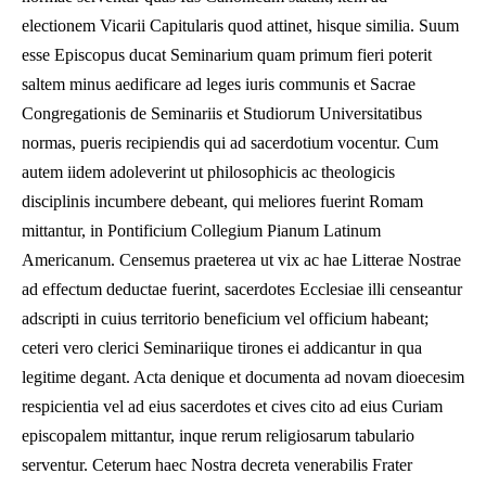
electionem Vicarii Capitularis quod attinet, hisque similia. Suum
esse Episcopus ducat Seminarium quam primum fieri poterit
saltem minus aedificare ad leges iuris communis et Sacrae
Congregationis de Seminariis et Studiorum Universitatibus
normas, pueris recipiendis qui ad sacerdotium vocentur. Cum
autem iidem adoleverint ut philosophicis ac theologicis
disciplinis incumbere debeant, qui meliores fuerint Romam
mittantur, in Pontificium Collegium Pianum Latinum
Americanum. Censemus praeterea ut vix ac hae Litterae Nostrae
ad effectum deductae fuerint, sacerdotes Ecclesiae illi censeantur
adscripti in cuius territorio beneficium vel officium habeant;
ceteri vero clerici Seminariique tirones ei addicantur in qua
legitime degant. Acta denique et documenta ad novam dioecesim
respicientia vel ad eius sacerdotes et cives cito ad eius Curiam
episcopalem mittantur, inque rerum religiosarum tabulario
serventur. Ceterum haec Nostra decreta venerabilis Frater