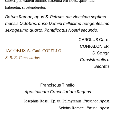
subscripta, eadem omnino habenda erit fides, quae huic
haberetur, si ostenderetur.
Datum Romae, apud S. Petrum, die vicesimo septimo
mensis Octobris, anno Domini millesimo nongentesimo
sexagesimo quarto, Pontificatus Nostri secundo.
CAROLUS Card.
CONFALONIERI
IACOBUS A.
Card. COPELLO
S. Congr.
S. R. E. Cancellarius
Consistorialis a
Secretis
Franciscus Tinello
Apostolicam Cancellariam Regens
Iosephus Rossi, Ep. tit. Palmyrenus,
Protonot. Apost.
Sylvius Romani,
Proton. Apost.