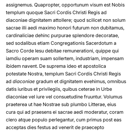
assignemus. Quapropter, opportunum visum est Nobis
templum quoque Sacri Cordis Christi Regis ad
diaconiae dignitatem attollere; quod scilicet non solum
sacrae illi aedi maximo honori futurum non dubitamus,
cardinaliciae dehinc purpurae splendore decoratae,
sed sodalibus etiam Congregationis Sacerdotum a
Sacro Corde Iesu debitae remunerationi, quippe qui
iamdiu operam suam sollertem, industriam, impensam
ibidem navent. De suprema ideo et apostolica
potestate Nostra, templum Sacri Cordis Christi Regis
ad
diaconiae
gradum et dignitatem evehimus, omnibus
datis iuribus et privilegiis, quibus ceterae in Urbe
diaconiae vel iure vel consuetudine fruuntur. Volumus
praeterea ut hae Nostrae sub plumbo Litterae, eius
cura qui ad praesens ei sacrae aedi moderatur, coram
clero atque populo perlegantur, cum primus post eas
acceptas dies festus ad venerit de praecepto