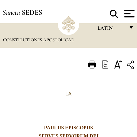
Sancta
SEDES
LATIN
CONSTITUTIONES APOSTOLICAE
FRANÇAIS
ENGLISH
ITALIANO
PORTUGUÊS
ESPAÑOL
LA
DEUTSCH
POLSKI
العربيّة
PAULUS EPISCOPUS
中文
SERVUS SERVORUM DEI