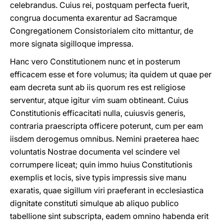
celebrandus. Cuius rei, postquam perfecta fuerit,
congrua documenta exarentur ad Sacramque
Congregationem Consistorialem cito mittantur, de
more signata sigilloque impressa.
Hanc vero Constitutionem nunc et in posterum
efficacem esse et fore volumus; ita quidem ut quae per
eam decreta sunt ab iis quorum res est religiose
serventur, atque igitur vim suam obtineant. Cuius
Constitutionis efficacitati nulla, cuiusvis generis,
contraria praescripta officere poterunt, cum per eam
iisdem derogemus omnibus. Nemini praeterea haec
voluntatis Nostrae documenta vel scindere vel
corrumpere liceat; quin immo huius Constitutionis
exemplis et locis, sive typis impressis sive manu
exaratis, quae sigillum viri praeferant in ecclesiastica
dignitate constituti simulque ab aliquo publico
tabellione sint subscripta, eadem omnino habenda erit