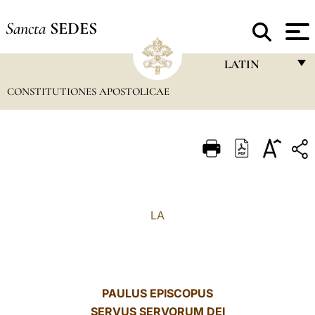
Sancta
SEDES
LATIN
CONSTITUTIONES APOSTOLICAE
FRANÇAIS
ENGLISH
ITALIANO
PORTUGUÊS
ESPAÑOL
LA
DEUTSCH
POLSKI
العربيّة
PAULUS EPISCOPUS
SERVUS SERVORUM DEI
中文