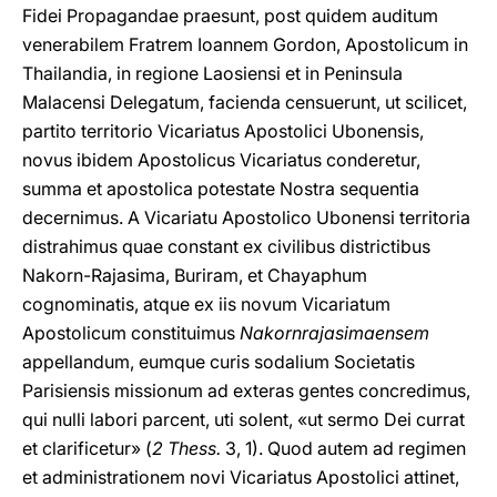
Fidei Propagandae praesunt, post quidem auditum
venerabilem Fratrem Ioannem Gordon, Apostolicum in
Thailandia, in regione Laosiensi et in Peninsula
Malacensi Delegatum, facienda censuerunt, ut scilicet,
partito territorio Vicariatus Apostolici Ubonensis,
novus ibidem Apostolicus Vicariatus conderetur,
summa et apostolica potestate Nostra sequentia
decernimus. A Vicariatu Apostolico Ubonensi territoria
distrahimus quae constant ex civilibus districtibus
Nakorn-Rajasima, Buriram, et Chayaphum
cognominatis, atque ex iis novum Vicariatum
Apostolicum constituimus
Nakornrajasimaensem
appellandum, eumque curis sodalium Societatis
Parisiensis missionum ad exteras gentes concredimus,
qui nulli labori parcent, uti solent, «ut sermo Dei currat
et clarificetur» (
2 Thess.
3, 1). Quod autem ad regimen
et administrationem novi Vicariatus Apostolici attinet,