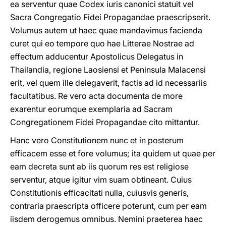
ea serventur quae Codex iuris canonici statuit vel
Sacra Congregatio Fidei Propagandae praescripserit.
Volumus autem ut haec quae mandavimus facienda
curet qui eo tempore quo hae Litterae Nostrae ad
effectum adducentur Apostolicus Delegatus in
Thailandia, regione Laosiensi et Peninsula Malacensi
erit, vel quem ille delegaverit, factis ad id necessariis
facultatibus. Re vero acta documenta de more
exarentur eorumque exemplaria ad Sacram
Congregationem Fidei Propagandae cito mittantur.
Hanc vero Constitutionem nunc et in posterum
efficacem esse et fore volumus; ita quidem ut quae per
eam decreta sunt ab iis quorum res est religiose
serventur, atque igitur vim suam obtineant. Cuius
Constitutionis efficacitati nulla, cuiusvis generis,
contraria praescripta officere poterunt, cum per eam
iisdem derogemus omnibus. Nemini praeterea haec