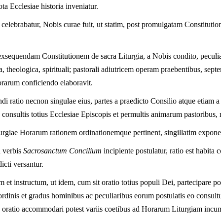
ota Ecclesiae historia inveniatur.
ebrabatur, Nobis curae fuit, ut statim, post promulgatam Constitutione
xsequendam Constitutionem de sacra Liturgia, a Nobis condito, peculiaris
ica, theologica, spirituali; pastorali adiutricem operam praebentibus, se
orarum conficiendo elaboravit.
endi ratio necnon singulae eius, partes a praedicto Consilio atque etia
sultis totius Ecclesiae Episcopis et permultis animarum pastoribus, rel
turgiae Horarum rationem ordinationemque pertinent, singillatim expone
 verbis
Sacrosanctum Concilium
incipiente postulatur, ratio est habita
icti versantur.
 et instructum, ut idem, cum sit oratio totius populi Dei, partecipare po
si ordinis et gradus hominibus ac peculiaribus eorum postulatis eo consul
bus oratio accommodari potest variis coetibus ad Horarum Liturgiam in