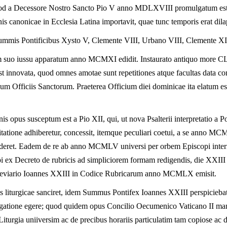
od a Decessore Nostro Sancto Pio V anno MDLXVIII promulgatum est,
nis canonicae in Ecclesia Latina importavit, quae tunc temporis erat dila
ummis Pontificibus Xysto V, Clemente VIII, Urbano VIII, Clemente XI a
m suo iussu apparatum anno MCMXI edidit. Instaurato antiquo more 
io est innovata, quod omnes amotae sunt repetitiones atque facultas data 
um Officiis Sanctorum. Praeterea Officium diei dominicae ita elatum es
nis opus susceptum est a Pio XII, qui, ut nova Psalterii interpretatio a Po
itatione adhiberetur, concessit, itemque peculiari coetui, a se anno M
deret. Eadem de re ab anno MCMLV universi per orbem Episcopi interro
rcipi ex Decreto de rubricis ad simpliciorem formam redigendis, die X
 Breviario Ioannes XXIII in Codice Rubricarum anno MCMLX emisit.
 liturgicae sanciret, idem Summus Pontifex Ioannes XXIII perspiciebat a
estigatione egere; quod quidem opus Concilio Oecumenico Vaticano II ma
Liturgia uniiversim ac de precibus horariis particulatim tam copiose ac di