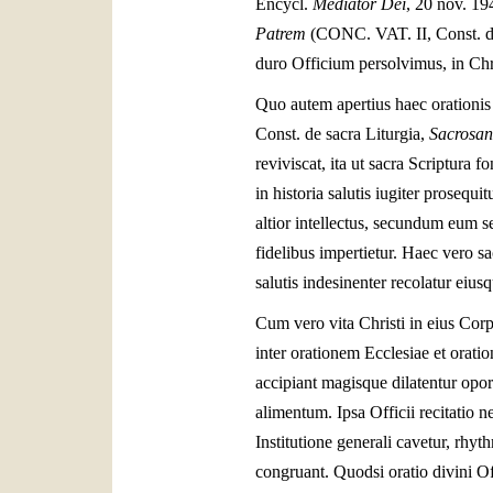
Encycl.
Mediator Dei
, 20 nov. 194
Patrem
(CONC. VAT. II, Const. de
duro Officium persolvimus, in Ch
Quo autem apertius haec orationis 
Const. de sacra Liturgia,
Sacrosan
reviviscat, ita ut sacra Scriptura
in historia salutis iugiter proseq
altior intellectus, secundum eum s
fidelibus impertietur. Haec vero sa
salutis indesinenter recolatur eius
Cum vero vita Christi in eius Corp
inter orationem Ecclesiae et orati
accipiant magisque dilatentur opor
alimentum. Ipsa Officii recitatio n
Institutione generali cavetur, rhy
congruant. Quodsi oratio divini Offi