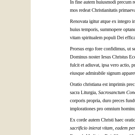
In fine autem huiusmodi precum re
mos redeat Christianitatis primaeva
Renovata igitur atque ex integro i
huius temporis, summopere optandum
vitam spiritualem populi Dei efficac
Prorsus ergo fore confidimus, ut se
Dominus noster Iesus Christus Eccl
fulcit et adiuvat, ipsa vero actio
eiusque admirabile signum apparet
Oratio christiana est imprimis p
sacra Liturgia,
Sacrosanctum Con
corporis propria, duro preces fundu
implorationes pro omnium hominum
Ex corde autem Christi haec orati
sacrificio inierat vitam, eadem p