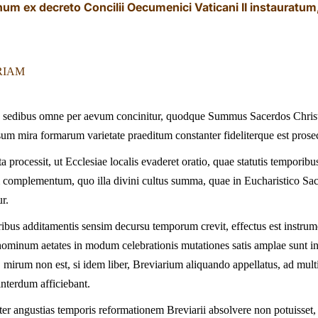
num ex decreto Concilii Oecumenici Vaticani II instauratu
RIAM
 sedibus omne per aevum concinitur, quodque Summus Sacerdos Christus
um mira formarum varietate praeditum constanter fideliterque est prose
a processit, ut Ecclesiae localis evaderet oratio, quae statutis temporibus
complementum, quo illa divini cultus summa, quae in Eucharistico Sacri
r.
uribus additamentis sensim decursu temporum crevit, effectus est instrum
hominum aetates in modum celebrationis mutationes satis amplae sunt ind
ur, mirum non est, si idem liber, Breviarium aliquando appellatus, ad m
interdum afficiebant.
er angustias temporis reformationem Breviarii absolvere non potuisse