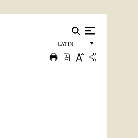
LATIN
FRANÇAIS
ENGLISH
ITALIANO
PORTUGUÊS
ESPAÑOL
DEUTSCH
POLSKI