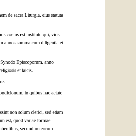
m de sacra Liturgia, eius statuta
 coetus est institutu qui, viris
ptem annos summa cum diligentia et
m a Synodo Episcoporum, anno
igiosis et laicis.
re.
 condicionum, in quibus hac aetate
ssint non solum clerici, sed etiam
tum est, quod variae formae
cumbentibus, secundum eorum