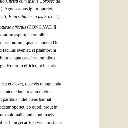
tio Christi cum ipsius Corpore ad
1). Agnoscamus igitur oportet,
INUS,
Enarrationes in ps.
85, n. 1).
ipturae affectus
(CONC.VAT. II,
orarum aspirat, in omnibus
ertim psalmorum, quae actionem Dei
d facilius eveniet, si psalmorum
bitur et apta catechesi omnibus
gia Horarum efficiet, ut historia
iat et elevet, quaevis repugnantia
que intercedunt, maiorem vim
 partibus indeficiens hauriat
odetur oportet, eo quod, prout in
ium spirituali condicioni magis
ibus Liturgia ac tota vita christiana