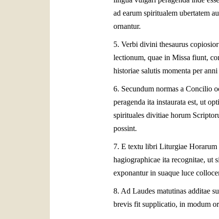
ad earum spiritualem ubertatem au
ornantur.
5. Verbi divini thesaurus copiosio
lectionum, quae in Missa fiunt, co
historiae salutis momenta per anni
6. Secundum normas a Concilio oec
peragenda ita instaurata est, ut o
spirituales divitiae horum Scripto
possint.
7. E textu libri Liturgiae Horarum
hagiographicae ita recognitae, ut
exponantur in suaque luce colloce
8. Ad Laudes matutinas additae su
brevis fit supplicatio, in modum or