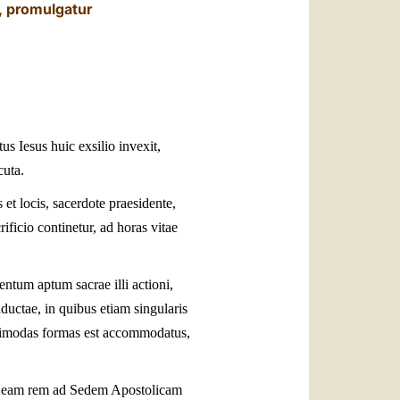
العربيّة
m, promulgatur
中文
LATINE
 Iesus huic exsilio invexit,
cuta.
 et locis, sacerdote praesidente,
ficio continetur, ad horas vitae
entum aptum sacrae illi actioni,
uctae, in quibus etiam singularis
ultimodas formas est accommodatus,
t, eam rem ad Sedem Apostolicam