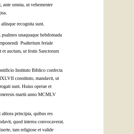
 ante omnia, ut vehementer
psa.
liisque recognita sunt.
CL psalmos unaquaque hebdomada
componendi Psalterium feriale
t et auctum, ut festis Sanctorum
ntificio Instituto Biblico confecta
CMXLVII constituto, mandavit, ut
gati sunt. Huius operae et
XIII meresis martii anno MCMLV
ltiora principia, quibus res
ndavit, quod interea convocaverat.
serte, tam religiose et valide