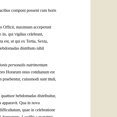
 facilius componi possent cum horis
ius Officii, maximum acceperunt
is, qui vigilias celebrant,
 est, ut qui ex Tertia, Sexta,
iebdomadas distributo nihil
ationis personalis nutrimentum
 libro Horarum onus cotidianum est
praebentur, cuiusmodi sunt tituli,
n quattuor hebdomadas distribuitur,
a apparavit. Qua in nova
difficultatum, quae in celebratione
ti deprompta, Laudibi a matutinis,