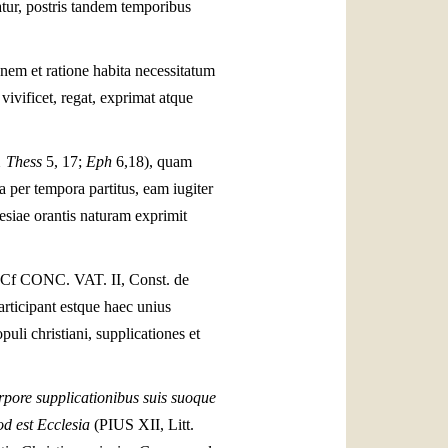
tur, postris tandem temporibus
nem et ratione habita necessitatum
ivificet, regat, exprimat atque
1 Thess
5, 17;
Eph
6,18), quam
 per tempora partitus, eam iugiter
esiae orantis naturam exprimit
 (Cf CONC. VAT. II, Const. de
articipant estque haec unius
uli christiani, supplicationes et
rpore supplicationibus suis suoque
d est Ecclesia
(
PIUS
XII, Litt.