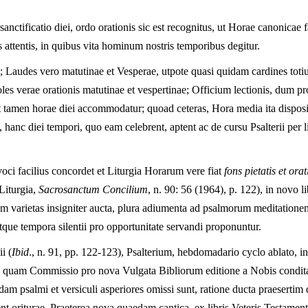
anctificatio diei, ordo orationis sic est recognitus, ut Horae canonicae
is attentis, in quibus vita hominum nostris temporibus degitur.
; Laudes vero matutinae et Vesperae, utpote quasi quidam cardines tot
s verae orationis matutinae et vespertinae; Officium lectionis, dum pro i
 tamen horae diei accommodatur; quoad ceteras, Hora media ita disposita
nc diei tempori, quo eam celebrent, aptent ac de cursu Psalterii per l
oci facilius concordet et Liturgia Horarum vere fiat
fons pietatis et or
Liturgia,
Sacrosanctum Concilium
, n. 90: 56 (1964), p. 122), in novo
 varietas insigniter aucta, plura adiumenta ad psalmorum meditationem 
tque tempora silentii pro opportunitate servandi proponuntur.
i (
Ibid
., n. 91, pp. 122-123), Psalterium, hebdomadario cyclo ablato, i
na, quam Commissio pro nova Vulgata Bibliorum editione a Nobis condit
am psalmi et versiculi asperiores omissi sunt, ratione ducta praesertim 
nt oriturae. Praeterea nova quaedam cantica, ex libris Veteris Testamen