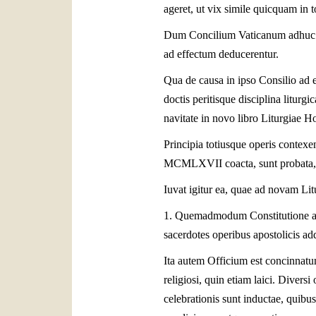
ageret, ut vix simile quicquam in t
Dum Concilium Vaticanum adhuc cel
ad effectum deducerentur.
Qua de causa in ipso Consilio ad e
doctis peritisque disciplina liturg
navitate in novo libro Liturgiae H
Principia totiusque operis contex
MCMLXVII coacta, sunt probata, con
Iuvat igitur ea, quae ad novam Li
1. Quemadmodum Constitutione a
sacerdotes operibus apostolicis add
Ita autem Officium est concinnatum
religiosi, quin etiam laici. Diver
celebrationis sunt inductae, qui