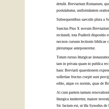
detulit. Breviarium Romanum, qu
postulabatur, uniformitatem oratio
Subsequentibus saeculis plura a S
Sanctus Pius X novum Breviariu
recitandi, tota Psalterii disposit
necnon cursum lectionis biblicae c
plerumque anteponeretur.
Totum rursus liturgicae instauratio
tam in privata quam in publica rec
hanc Breviarii quaestionem expen
sollertiae fructus coepti sunt pe
edito, atque ex normis, quas de
At cum partem tantum renovationis
liturgica inniteretur, maiore inv
Sic factum est, ut illa Synodus de 