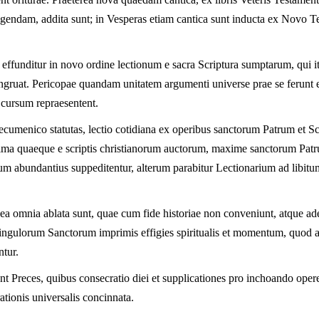
gendam, addita sunt; in Vesperas etiam cantica sunt inducta ex Novo Te
r effunditur in novo ordine lectionum e sacra Scriptura sumptarum, qui i
ngruat. Pericopae quandam unitatem argumenti universe prae se ferunt et 
 cursum repraesentent.
umenico statutas, lectio cotidiana ex operibus sanctorum Patrum et Sc
ptima quaeque e scriptis christianorum auctorum, maxime sanctorum Patr
rum abundantius suppeditentur, alterum parabitur Lectionarium ad libitu
 ea omnia ablata sunt, quae cum fide historiae non conveniunt, atque ad
 singulorum Sanctorum imprimis effigies spiritualis et momentum, quod 
ntur.
nt Preces, quibus consecratio diei et supplicationes pro inchoando oper
ationis universalis concinnata.