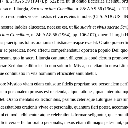
7, n. 2: AAS 39 (1947), p. 522); ita fit, ut oratio Ecclesiae sit simul
ora
 sacra Liturgia,
Sacrosanctum Concilim
, n. 85: AAS 56 (1964), p. 12
risto resonantes voces nostras et voces eius in nobis (Cf S. AUGUST
nostrae indoles elucescat, necesse est, ut
ille suavis et vivus sacrae Scr
ctum Concilium
, n. 24: AA8 56 (1964), pp. 106-107), quem Liturgia H
 fons praecipuus totius orationis christianae reapse evadat. Oratio praes
uitur ac praedicat, novo affectu comprehendatur oportet a populo Dei; quo
ensum, quo in sacra Liturgia canuntur, diligentius apud clerum promove
crae Scripturae ditior lectio non solum in Missa, sed etiam in nova Litur
que continuatio in vita hominum efficaciter annuntietur.
ore Mystico vitam etiam cuiusque fidelis propriam seu personalem perfic
onem personalem prorsus est reicienda, atque rationes, quae inter utram
tet. Oratio mentalis ex lectionibus, psalmis ceterisque Liturgiae Horarum
ecessitatibus orationis vivae et personalis, quantum fieri potest, accomm
thmi et modi adhibentur atque celebrationis formae seliguntur, quae orant
cii vera efficitur oratio personalis, nexus etiam illi magis patescunt, qu