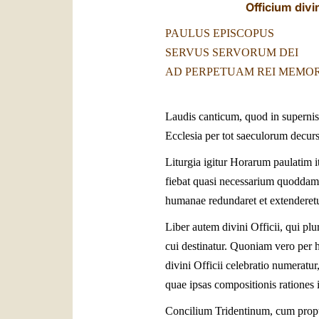
Officium divi
PAULUS EPISCOPUS
SERVUS SERVORUM DEI
AD PERPETUAM REI MEMO
Laudis canticum, quod in supernis
Ecclesia per tot saeculorum decurs
Liturgia igitur Horarum paulatim it
fiebat quasi necessarium quoddam 
humanae redundaret et extenderetu
Liber autem divini Officii, qui pl
cui destinatur. Quoniam vero per 
divini Officii celebratio numerat
quae ipsas compositionis rationes 
Concilium Tridentinum, cum propt