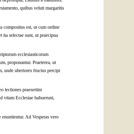
stamento, quibus veluti margaritis
ta compositus est, ut cum ordine
ita selectae sunt, ut praecipua
riptorum ecclesiasticorum
um, proponantur. Praeterea, ut
m, unde uberiores fructus percipi
eo lectiones praesertim
ad vitam Ecclesiae habuerunt,
e enuntientur. Ad Vesperas vero