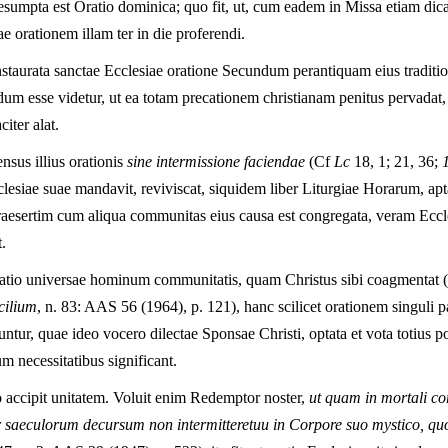
sumpta est Oratio dominica; quo fit, ut, cum eadem in Missa etiam dica
e orationem illam ter in die proferendi.
nstaurata sanctae Ecclesiae oratione Secundum perantiquam eius traditio
 esse videtur, ut ea totam precationem christianam penitus pervadat, v
iter alat.
nsus illius orationis
sine intermissione faciendae
(Cf
Lc
18, 1; 21, 36;
esiae suae mandavit, reviviscat, siquidem liber Liturgiae Horarum, apta
, praesertim cum aliqua communitas eius causa est congregata, veram Eccl
.
recatio universae hominum communitatis, quam Christus sibi coagmentat
cilium
, n. 83: AAS 56 (1964), p. 121), hanc scilicet orationem singuli p
ntur, quae ideo vocero dilectae Sponsae Christi, optata et vota totius pop
 necessitatibus significant.
o accipit unitatem. Voluit enim Redemptor noster,
ut quam in mortali co
er saeculorum decursum non intermitteretuи in Corpore suo mystico, quo