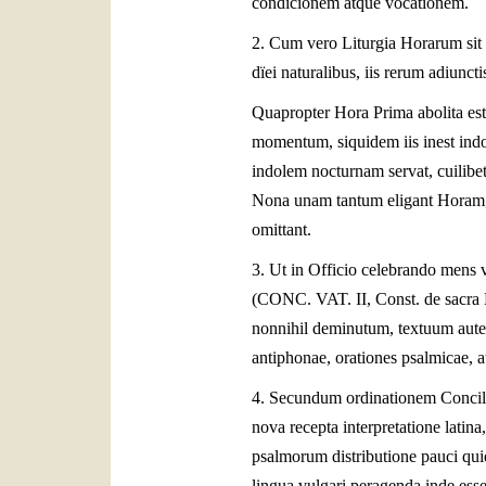
condicionem atque vocationem.
2. Cum vero Liturgia Horarum sit s
dïei naturalibus, iis rerum adiunct
Quapropter Hora Prima abolita est
momentum, siquidem iis inest indole
indolem nocturnam servat, cuilibet
Nona unam tantum eligant Horam, ha
omittant.
3. Ut in Officio celebrando mens v
(CONC. VAT. II, Const. de sacra 
nonnihil deminutum, textuum autem
antiphonae, orationes psalmicae, a
4. Secundum ordinationem Concili
nova recepta interpretatione lati
psalmorum distributione pauci quid
lingua vulgari peragenda inde esse