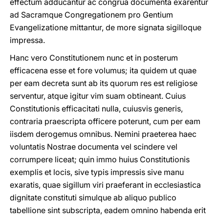
effectum adducantur ac congrua documenta exarentur
ad Sacramque Congregationem pro Gentium
Evangelizatione mittantur, de more signata sigilloque
impressa.
Hanc vero Constitutionem nunc et in posterum
efficacena esse et fore volumus; ita quidem ut quae
per eam decreta sunt ab its quorum res est religiose
serventur, atque igitur vim suam obtineant. Cuius
Constitutionis efficacitati nulla, cuiusvis generis,
contraria praescripta officere poterunt, cum per eam
iisdem derogemus omnibus. Nemini praeterea haec
voluntatis Nostrae documenta vel scindere vel
corrumpere liceat; quin immo huius Constitutionis
exemplis et locis, sive typis impressis sive manu
exaratis, quae sigillum viri praeferant in ecclesiastica
dignitate constituti simulque ab aliquo publico
tabellione sint subscripta, eadem omnino habenda erit