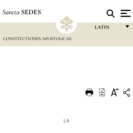
Sancta
SEDES
LATIN
CONSTITUTIONES APOSTOLICAE
FRANÇAIS
ENGLISH
ITALIANO
PORTUGUÊS
ESPAÑOL
DEUTSCH
POLSKI
العربيّة
LA
中文