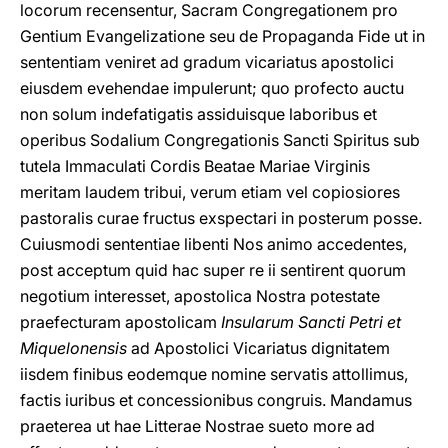
locorum recensentur, Sacram Congregationem pro
Gentium Evangelizatione seu de Propaganda Fide ut in
sententiam veniret ad gradum vicariatus apostolici
eiusdem evehendae impulerunt; quo profecto auctu
non solum indefatigatis assiduisque laboribus et
operibus Sodalium Congregationis Sancti Spiritus sub
tutela Immaculati Cordis Beatae Mariae Virginis
meritam laudem tribui, verum etiam vel copiosiores
pastoralis curae fructus exspectari in posterum posse.
Cuiusmodi sententiae libenti Nos animo accedentes,
post acceptum quid hac super re ii sentirent quorum
negotium interesset, apostolica Nostra potestate
praefecturam apostolicam
Insularum Sancti Petri et
Miquelonensis
ad Apostolici Vicariatus dignitatem
iisdem finibus eodemque nomine servatis attollimus,
factis iuribus et concessionibus congruis. Mandamus
praeterea ut hae Litterae Nostrae sueto more ad