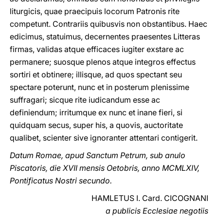
liturgicis, quae praecipuis locorum Patronis rite
competunt. Contrariis quibusvis non obstantibus. Haec
edicimus, statuimus, decernentes praesentes Litteras
firmas, validas atque efficaces iugiter exstare ac
permanere; suosque plenos atque integros effectus
sortiri et obtinere; illisque, ad quos spectant seu
spectare poterunt, nunc et in posterum plenissime
suffragari; sicque rite iudicandum esse ac
definiendum; irritumque ex nunc et inane fieri, si
quidquam secus, super his, a quovis, auctoritate
qualibet, scienter sive ignoranter attentari contigerit.
Datum Romae, apud Sanctum Petrum, sub anulo
Piscatoris, die XVII mensis Oetobris, anno MCMLXIV,
Pontificatus Nostri secundo.
HAMLETUS I. Card. CICOGNANI
a publicis Ecclesiae negotiis