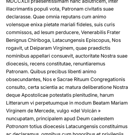
MDCCXLII praesentissimam hanc adiutricem, inter
illacrimantis populi vota, Patronam civitatis suae
declarasse. Quae omnia reputans cum animo
volensque enixa pietate mariali fideles, suis curis
commissos, ad Iesum perducere, Venerabilis Frater
Benignus Chiriboga, Latacungensis Episcopus, Nos
rogavit, ut Deiparam Virginem, quae praedictis
nominibus appellari consuevit, auctoritate Nostra suae
dioecesis, recens constitutae, renuntiaremus
Patronam. Quibus precibus libenti animo
obsecundantes, Nos e Sacrae Rituum Congregationis
consulto, certa scientia ac matura deliberatione Nostra
deque Apostolicae potestatis plenitudine, harum
Litterarum vi perpetuumque in modum Beatam Mariam
Virginem de Mercede, vulgo «del Volcán »
nuncupatam, principalem apud Deum caelestem
Patronam
totius dioecesis Latacungensis constituimus
ac declaramus, omnibus cum honoribus et privilegiis