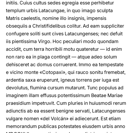
initiis. Cuius cultus sedes egregia esse perhibetur
templum urbis Latacungae, in quo imago sculpta
Matris caelestis, nomine illo insignis, impensis
obsequiis a Christifidelibus colitur. Ad eam suppliciter
confugere soliti sunt cives Latacungenses; nec defuit
iis pientissima Virgo. Hoc peculiari modo quondam
accidit, cum terra horribili motu quateretur — id enim
non raro ea in plaga contingit — atque adeo solum
dehisceret ac domus corruerent. Immo ea tempestate
e vicino monte «Cotopaxi», qui rauco sonitu fremebat,
ardentia saxa eruperunt, igneus torrens per iuga est
devolutus, flumina cursum mutarunt. Tunc populus ad
imaginem illam effusus potentissimum Beatae Mariae
praesidium impetruvit. Cum pluries in huiusmodi rerum
adiunctis ab ea essent benigne servati, Latacungenses
vulgare nomen «del Volcán» ei adiecerunt. Est etiam
memorandum publicas potestates eiusdem urbis anno