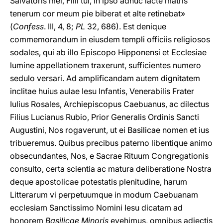
Salvatoris mei, Filii tui, in ipso adhuc lacte matris
tenerum cor meum pie biberat et alte retinebat»
(
Confess
. III, 4, 8;
PL
32, 686). Est denique
commemorandum in eiusdem templi officiis religiosos
sodales, qui ab illo Episcopo Hipponensi et Ecclesiae
lumine appellationem traxerunt, sufficientes numero
sedulo versari. Ad amplificandam autem dignitatem
inclitae huius aulae Iesu Infantis, Venerabilis Frater
Iulius Rosales, Archiepiscopus Caebuanus, ac dilectus
Filius Lucianus Rubio, Prior Generalis Ordinis Sancti
Augustini, Nos rogaverunt, ut ei Basilicae nomen et ius
tribueremus. Quibus precibus paterno libentique animo
obsecundantes, Nos, e Sacrae Rituum Congregationis
consulto, certa scientia ac matura deliberatione Nostra
deque apostolicae potestatis plenitudine, harum
Litterarum vi perpetuumque in modum Caebuanam
ecclesiam Sanctissimo Nomini Iesu dicatam ad
honorem
Basilicae Minoris
evehimus, omnibus adiectis