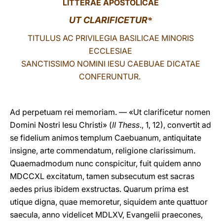
LITTERAE APOSTOLICAE
LATINE
UT CLARIFICETUR
*
TITULUS AC PRIVILEGIA BASILICAE MINORIS
ECCLESIAE
SANCTISSIMO NOMINI IESU CAEBUAE DICATAE
CONFERUNTUR.
Ad perpetuam rei memoriam. — «Ut clarificetur nomen
Domini Nostri Iesu Christi» (
II Thess
., 1, 12), convertit ad
se fidelium animos templum Caebuanum, antiquitate
insigne, arte commendatum, religione clarissimum.
Quaemadmodum nunc conspicitur, fuit quidem anno
MDCCXL excitatum, tamen subsecutum est sacras
aedes prius ibidem exstructas. Quarum prima est
utique digna, quae memoretur, siquidem ante quattuor
saecula, anno videlicet MDLXV, Evangelii praecones,