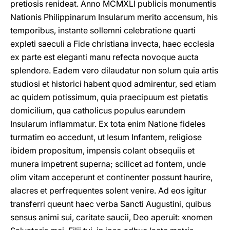
pretiosis renideat. Anno MCMXLI publicis monumentis
Nationis Philippinarum Insularum merito accensum, his
temporibus, instante sollemni celebratione quarti
expleti saeculi a Fide christiana invecta, haec ecclesia
ex parte est eleganti manu refecta novoque aucta
splendore. Eadem vero dilaudatur non solum quia artis
studiosi et historici habent quod admirentur, sed etiam
ac quidem potissimum, quia praecipuum est pietatis
domicilium, qua catholicus populus earundem
Insularum inflammatur. Ex tota enim Natione fideles
turmatim eo accedunt, ut Iesum Infantem, religiose
ibidem propositum, impensis colant obsequiis et
munera impetrent superna; scilicet ad fontem, unde
olim vitam acceperunt et continenter possunt haurire,
alacres et perfrequentes solent venire. Ad eos igitur
transferri queunt haec verba Sancti Augustini, quibus
sensus animi sui, caritate saucii, Deo aperuit: «nomen