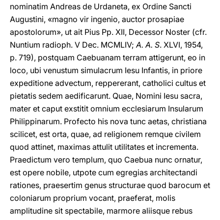
nominatim Andreas de Urdaneta, ex Ordine Sancti
Augustini, «magno vir ingenio, auctor prosapiae
apostolorum», ut ait Pius Pp. XII, Decessor Noster (cfr.
Nuntium radioph. V Dec. MCMLIV;
A. A. S
. XLVI, 1954,
p. 719), postquam Caebuanam terram attigerunt, eo in
loco, ubi venustum simulacrum Iesu Infantis, in priore
expeditione advectum, reppererant, catholici cultus et
pietatis sedem aedificarunt. Quae, Nomini Iesu sacra,
mater et caput exstitit omnium ecclesiarum Insularum
Philippinarum. Profecto his nova tunc aetas, christiana
scilicet, est orta, quae, ad religionem remque civilem
quod attinet, maximas attulit utilitates et incrementa.
Praedictum vero templum, quo Caebua nunc ornatur,
est opere nobile, utpote cum egregias architectandi
rationes, praesertim genus structurae quod barocum et
coloniarum proprium vocant, praeferat, molis
amplitudine sit spectabile, marmore aliisque rebus