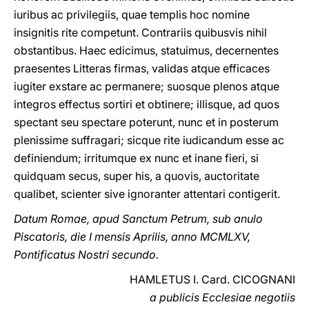
iuribus ac privilegiis, quae templis hoc nomine
insignitis rite competunt. Contrariis quibusvis nihil
obstantibus. Haec edicimus, statuimus, decernentes
praesentes Litteras firmas, validas atque efficaces
iugiter exstare ac permanere; suosque plenos atque
integros effectus sortiri et obtinere; illisque, ad quos
spectant seu spectare poterunt, nunc et in posterum
plenissime suffragari; sicque rite iudicandum esse ac
definiendum; irritumque ex nunc et inane fieri, si
quidquam secus, super his, a quovis, auctoritate
qualibet, scienter sive ignoranter attentari contigerit.
Datum Romae, apud Sanctum Petrum, sub anulo
Piscatoris, die I mensis Aprilis, anno MCMLXV,
Pontificatus Nostri secundo.
HAMLETUS I. Card. CICOGNANI
a publicis Ecclesiae negotiis