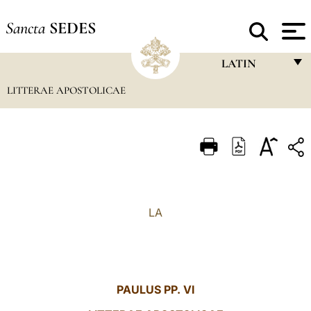
Sancta
SEDES
LATIN
LITTERAE APOSTOLICAE
FRANÇAIS
ENGLISH
ITALIANO
PORTUGUÊS
ESPAÑOL
LA
DEUTSCH
POLSKI
العربيّة
PAULUS
PP. VI
中文