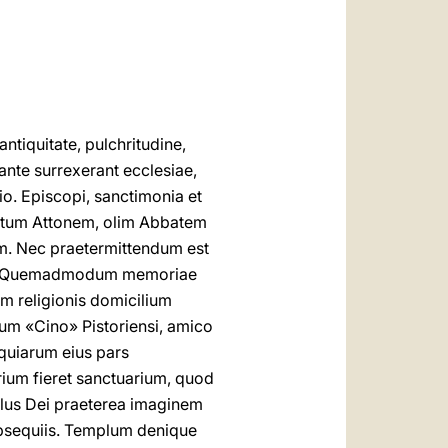
العربيّة
中文
LATINE
tiquitate, pulchritudine,
ante surrexerant ecclesiae,
io. Episcopi, sanctimonia et
anctum Attonem, olim Abbatem
m. Nec praetermittendum est
sse. Quemadmodum memoriae
um religionis domicilium
tum «Cino» Pistoriensi, amico
iquiarum eius pars
rium fieret sanctuarium, quod
ulus Dei praeterea imaginem
obsequiis. Templum denique