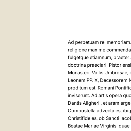
Ad perpetuam rei memoriam. —
religione maxime commendatur
fulgetque etiamnum, praeter a
doctrina praeclari, Pistorie
Monasterii Vallis Umbrosae,
Leonem PP. X, Decessorem N
proditum est, Romani Pontific
inviserunt. Ad artis opera q
Dantis Aligherii, et aram ar
Compostella advecta est ibiq
Christifideles, ob Sancti Ia
Beatae Mariae Virginis, quae