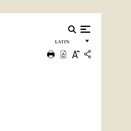
LATIN
FRANÇAIS
ENGLISH
ITALIANO
PORTUGUÊS
ESPAÑOL
DEUTSCH
POLSKI