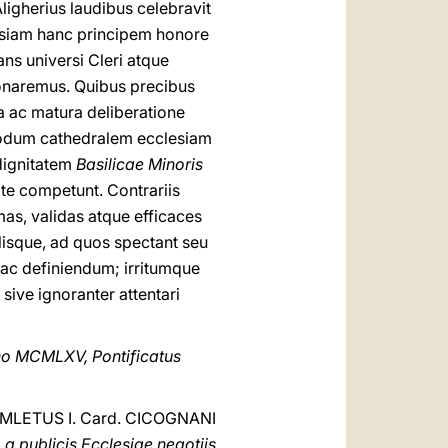
Aligherius laudibus celebravit
lesiam hanc principem honore
ans universi Cleri atque
donaremus. Quibus precibus
a ac matura deliberatione
 modum cathedralem ecclesiam
dignitatem
Basilicae Minoris
ite competunt. Contrariis
mas, validas atque efficaces
llisque, ad quos spectant seu
 ac definiendum; irritumque
 sive ignoranter attentari
no MCMLXV, Pontificatus
MLETUS I. Card. CICOGNANI
a publicis Ecclesiae negotiis