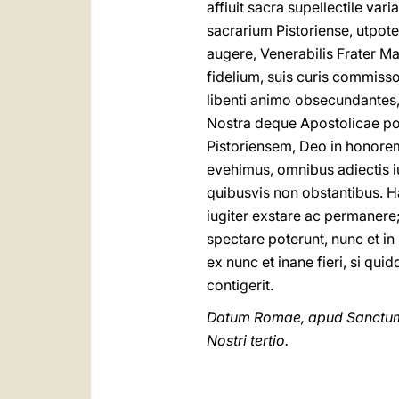
affiuit sacra supellectile var
sacrarium Pistoriense, utpo
augere, Venerabilis Frater Ma
fidelium, suis curis commiss
libenti animo obsecundantes,
Nostra deque Apostolicae po
Pistoriensem, Deo in honorem
evehimus, omnibus adiectis iu
quibusvis non obstantibus. H
iugiter exstare ac permanere;
spectare poterunt, nunc et in
ex nunc et inane fieri, si qui
contigerit.
Datum Romae, apud Sanctum P
Nostri tertio.