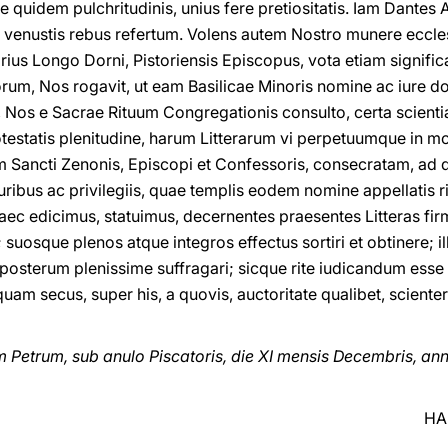
iae quidem pulchritudinis, unius fere pretiositatis. Iam Dantes 
te venustis rebus refertum. Volens autem Nostro munere ecc
rius Longo Dorni, Pistoriensis Episcopus, vota etiam signific
orum, Nos rogavit, ut eam Basilicae Minoris nomine ac iure 
 Nos e Sacrae Rituum Congregationis consulto, certa scienti
testatis plenitudine, harum Litterarum vi perpetuumque in
 Sancti Zenonis, Episcopi et Confessoris, consecratam, ad 
ribus ac privilegiis, quae templis eodem nomine appellatis r
aec edicimus, statuimus, decernentes praesentes Litteras fir
 suosque plenos atque integros effectus sortiri et obtinere; i
 posterum plenissime suffragari; sicque rite iudicandum esse
dquam secus, super his, a quovis, auctoritate qualibet, scienter
etrum, sub anulo Piscatoris, die XI mensis Decembris, an
HA