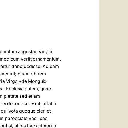
العربيّة
中文
LATINE
 templum augustae Virgini
n modicum vertit ornamentum.
 fertur dono dedisse. Ad eam
sueverunt; quam ob rem
aria Virgo «de Mongui»
na. Ecclesia autem, quae
m pietate sed etiam
 ei decor accrescit, affatim
qui vota quoque cleri et
um paroeciale Basilicae
onfisi, ut pia hac animorum