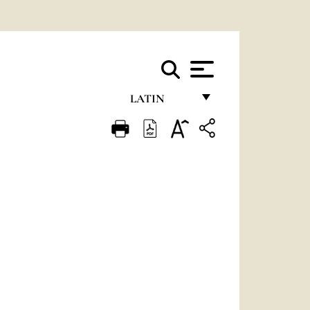
LATIN
FRANÇAIS
ENGLISH
ITALIANO
PORTUGUÊS
ESPAÑOL
DEUTSCH
POLSKI