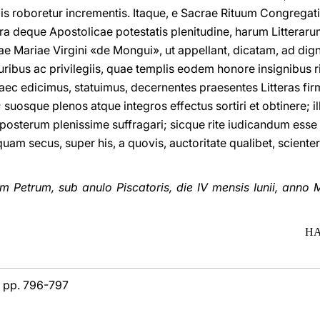
plis roboretur incrementis. Itaque, e Sacrae Rituum Congregati
tra deque Apostolicae potestatis plenitudine, harum Littera
e Mariae Virgini «de Mongui», ut appellant, dicatam, ad dig
ribus ac privilegiis, quae templis eodem honore insignibus r
aec edicimus, statuimus, decernentes praesentes Litteras fir
 suosque plenos atque integros effectus sortiri et obtinere; i
 posterum plenissime suffragari; sicque rite iudicandum esse
dquam secus, super his, a quovis, auctoritate qualibet, scienter
etrum, sub anulo Piscatoris, die IV mensis Iunii, anno M
HA
11, pp. 796-797