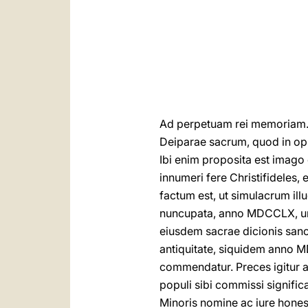
Ad perpetuam rei memoriam. — 
Deiparae sacrum, quod in op
Ibi enim proposita est imago
innumeri fere Christifideles
factum est, ut simulacrum i
nuncupata, anno MDCCLX, uni
eiusdem sacrae dicionis sanc
antiquitate, siquidem anno MD
commendatur. Preces igitur a
populi sibi commissi signific
Minoris nomine ac iure hones