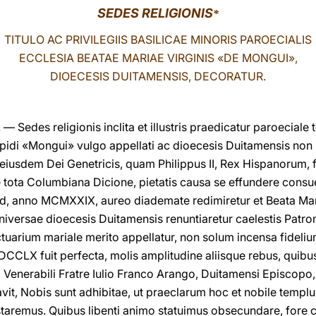
SEDES RELIGIONIS
*
TITULO AC PRIVILEGIIS BASILICAE MINORIS PAROECIALIS
ECCLESIA BEATAE MARIAE VIRGINIS «DE MONGUI»,
DIOECESIS DUITAMENSIS, DECORATUR.
Sedes religionis inclita et illustris praedicatur paroeciale
pidi «Mongui» vulgo appellati ac dioecesis Duitamensis no
 eiusdem Dei Genetricis, quam Philippus II, Rex Hispanorum,
, e tota Columbiana Dicione, pietatis causa se effundere con
llud, anno MCMXXIX, aureo diademate redimiretur et Beata M
versae dioecesis Duitamensis renuntiaretur caelestis Patro
tuarium mariale merito appellatur, non solum incensa fideliu
CCLX fuit perfecta, molis amplitudine aliisque rebus, quibus
 Venerabili Fratre Iulio Franco Arango, Duitamensi Episcopo, 
avit, Nobis sunt adhibitae, ut praeclarum hoc et nobile templ
taremus. Quibus libenti animo statuimus obsecundare, fore c