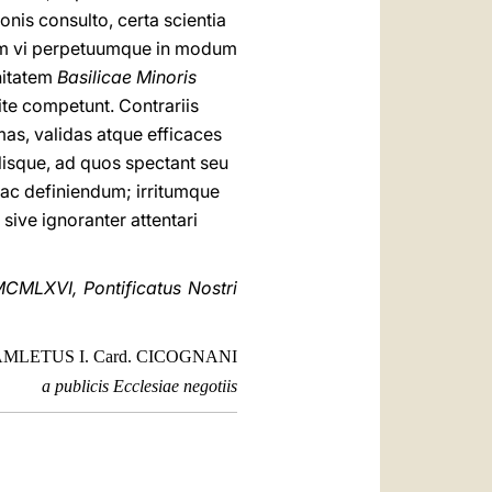
onis consulto, certa scientia
rum vi perpetuumque in modum
nitatem
Basilicae Minoris
ite competunt. Contrariis
mas, validas atque efficaces
llisque, ad quos spectant seu
 ac definiendum; irritumque
 sive ignoranter attentari
CMLXVI, Pontificatus Nostri
MLETUS I. Card. CICOGNANI
a publicis Ecclesiae negotiis