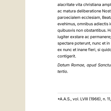
alacritate vita christiana am
ac matura deliberatione Nos
paroecialem ecclesiam, Beata
evehimus, omnibus adiectis iu
quibusvis non obstantibus. H
iugiter exstare ac permanere;
spectare poterunt, nunc et in
ex nunc et inane fieri, si qui
contigerit.
Datum Romae, apud Sanctum P
tertio.
*A.A.S., vol. LVIII (1966), n. 