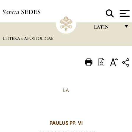
Sancta
SEDES
LATIN
LITTERAE APOSTOLICAE
FRANÇAIS
ENGLISH
ITALIANO
PORTUGUÊS
ESPAÑOL
LA
DEUTSCH
POLSKI
العربيّة
PAULUS PP. VI
中文