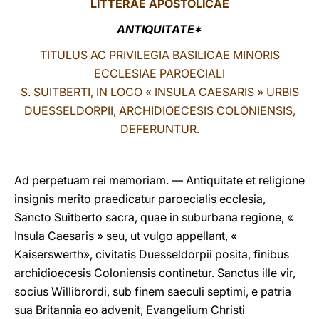
LITTERAE
APOSTOLICAE
LATINE
ANTIQUITATE*
TITULUS AC PRIVILEGIA BASILICAE MINORIS
ECCLESIAE PAROECIALI
S. SUITBERTI, IN LOCO « INSULA CAESARIS » URBIS
DUESSELDORPII, ARCHIDIOECESIS COLONIENSIS,
DEFERUNTUR.
Ad perpetuam rei memoriam. — Antiquitate et religione
insignis merito praedicatur paroecialis ecclesia,
Sancto Suitberto sacra, quae in suburbana regione, «
Insula Caesaris » seu, ut vulgo appellant, «
Kaiserswerth», civitatis Duesseldorpii posita, finibus
archidioecesis Coloniensis continetur. Sanctus ille vir,
socius Willibrordi, sub finem saeculi septimi, e patria
sua Britannia eo advenit, Evangelium Christi