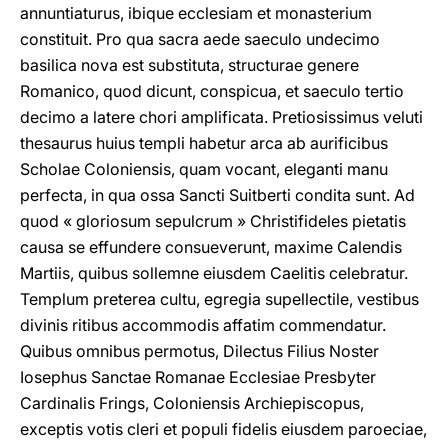
annuntiaturus, ibique ecclesiam et monasterium
constituit. Pro qua sacra aede saeculo undecimo
basilica nova est substituta, structurae genere
Romanico, quod dicunt, conspicua, et saeculo tertio
decimo a latere chori amplificata. Pretiosissimus veluti
thesaurus huius templi habetur arca ab aurificibus
Scholae Coloniensis, quam vocant, eleganti manu
perfecta, in qua ossa Sancti Suitberti condita sunt. Ad
quod « gloriosum sepulcrum » Christifideles pietatis
causa se effundere consueverunt, maxime Calendis
Martiis, quibus sollemne eiusdem Caelitis celebratur.
Templum preterea cultu, egregia supellectile, vestibus
divinis ritibus accommodis affatim commendatur.
Quibus omnibus permotus, Dilectus Filius Noster
Iosephus Sanctae Romanae Ecclesiae Presbyter
Cardinalis Frings, Coloniensis Archiepiscopus,
exceptis votis cleri et populi fidelis eiusdem paroeciae,