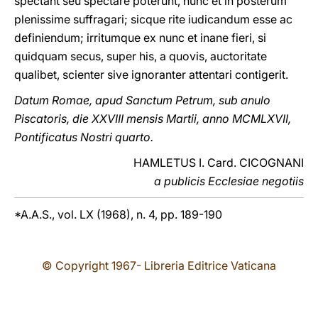
spectant seu spectare poterunt, nunc et in posterum
plenissime suffragari; sicque rite iudicandum esse ac
definiendum; irritumque ex nunc et inane fieri, si
quidquam secus, super his, a quovis, auctoritate
qualibet, scienter sive ignoranter attentari contigerit.
Datum Romae, apud Sanctum Petrum, sub anulo
Piscatoris, die XXVIII mensis Martii, anno MCMLXVII,
Pontificatus Nostri quarto.
HAMLETUS I. Card. CICOGNANI
a publicis Ecclesiae negotiis
*A.A.S., vol. LX (1968), n. 4, pp. 189-190
© Copyright 1967- Libreria Editrice Vaticana