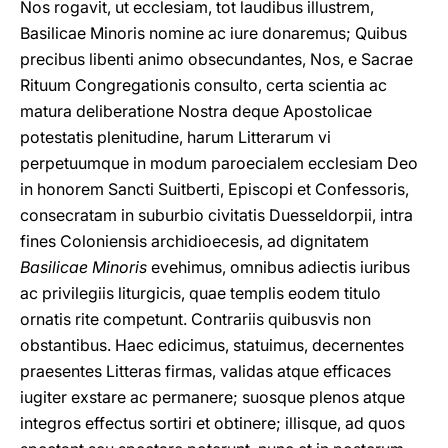
Nos rogavit, ut ecclesiam, tot laudibus illustrem,
Basilicae Minoris nomine ac iure donaremus; Quibus
precibus libenti animo obsecundantes, Nos, e Sacrae
Rituum Congregationis consulto, certa scientia ac
matura deliberatione Nostra deque Apostolicae
potestatis plenitudine, harum Litterarum vi
perpetuumque in modum paroecialem ecclesiam Deo
in honorem Sancti Suitberti, Episcopi et Confessoris,
consecratam in suburbio civitatis Duesseldorpii, intra
fines Coloniensis archidioecesis, ad dignitatem
Basilicae Minoris
evehimus, omnibus adiectis iuribus
ac privilegiis liturgicis, quae templis eodem titulo
ornatis rite competunt. Contrariis quibusvis non
obstantibus. Haec edicimus, statuimus, decernentes
praesentes Litteras firmas, validas atque efficaces
iugiter exstare ac permanere; suosque plenos atque
integros effectus sortiri et obtinere; illisque, ad quos