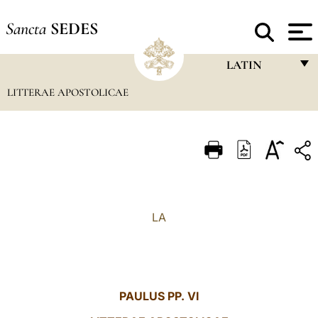
Sancta
SEDES
LATIN
LITTERAE APOSTOLICAE
FRANÇAIS
ENGLISH
ITALIANO
PORTUGUÊS
ESPAÑOL
LA
DEUTSCH
POLSKI
العربيّة
PAULUS PP. VI
中文