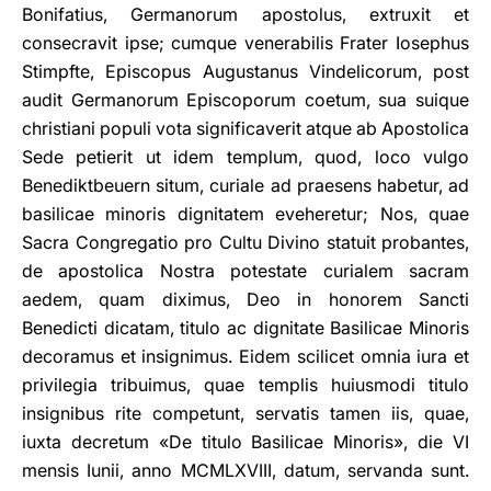
Bonifatius, Germanorum apostolus, extruxit et
consecravit ipse; cumque venerabilis Frater Iosephus
Stimpfte, Episcopus Augustanus Vindelicorum, post
audit Germanorum Episcoporum coetum, sua suique
christiani populi vota significaverit atque ab Apostolica
Sede petierit ut idem templum, quod, loco vulgo
Benediktbeuern situm, curiale ad praesens habetur, ad
basilicae minoris dignitatem eveheretur; Nos, quae
Sacra Congregatio pro Cultu Divino statuit probantes,
de apostolica Nostra potestate curialem sacram
aedem, quam diximus, Deo in honorem Sancti
Benedicti dicatam, titulo ac dignitate Basilicae Minoris
decoramus et insignimus. Eidem scilicet omnia iura et
privilegia tribuimus, quae templis huiusmodi titulo
insignibus rite competunt, servatis tamen iis, quae,
iuxta decretum «De titulo Basilicae Minoris», die VI
mensis Iunii, anno MCMLXVIII, datum, servanda sunt.