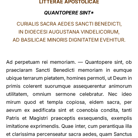
LITTERAE
APOSTOLICAE
LATINE
QUANTOPERE SINT*
CURIALIS SACRA AEDES SANCTI BENEDICTI,
IN DIOECESI AUGUSTANA VINDELICORUM,
AD BASILICAE MINORIS DIGNITATEM EVEHITUR.
Ad perpetuam rei memoriam. — Quantopere sint, ob
praeclaram Sancti Benedicti memoriam in eumque
ubique terrarum pietatem, homines permoti, ut Deum in
primis colerent suorumque assequerentur animorum
utilitatem, omnium sermone celebratur. Nec ideo
mirum quod et templa copiosa, eidem sacra, per
aevum ex aedificata sint et coenobia condita, tanti
Patris et Magistri praeceptis exsequendis, exemplis
imitatione exprimendis. Quae inter, cum perantiqua illa
et clarissima percenseatur sacra aedes, quam Sanctus