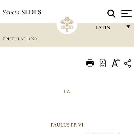
Sancta
SEDES
LATIN
EPISTULAE
1970
FRANÇAIS
ENGLISH
ITALIANO
PORTUGUÊS
ESPAÑOL
LA
DEUTSCH
POLSKI
العربيّة
PAULUS PP. VI
中文