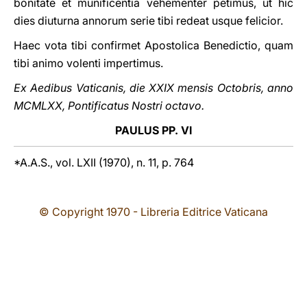
bonitate et munificentia vehementer petimus, ut hic
dies diuturna annorum serie tibi redeat usque felicior.
Haec vota tibi confirmet Apostolica Benedictio, quam
tibi animo volenti impertimus.
Ex Aedibus Vaticanis, die XXIX mensis Octobris, anno
MCMLXX, Pontificatus Nostri octavo.
PAULUS PP. VI
*A.A.S., vol. LXII (1970), n. 11, p. 764
© Copyright 1970 - Libreria Editrice Vaticana