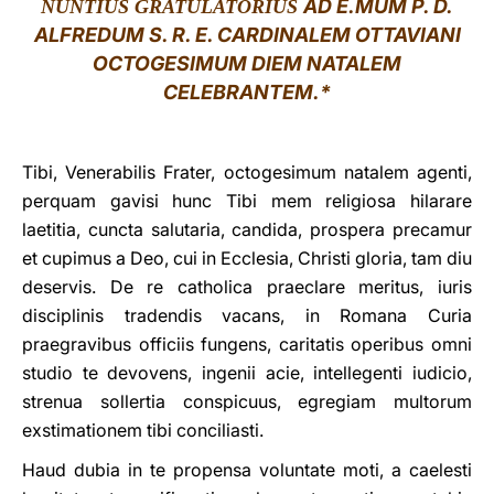
AD E.MUM P. D.
NUNTIUS GRATULATORIUS
ALFREDUM S. R. E. CARDINALEM OTTAVIANI
LATINE
OCTOGESIMUM DIEM NATALEM
CELEBRANTEM.*
Tibi, Venerabilis Frater, octogesimum natalem agenti,
perquam gavisi hunc Tibi mem religiosa hilarare
laetitia, cuncta salutaria, candida, prospera precamur
et cupimus a Deo, cui in Ecclesia, Christi gloria, tam diu
deservis. De re catholica praeclare meritus, iuris
disciplinis tradendis vacans, in Romana Curia
praegravibus officiis fungens, caritatis operibus omni
studio te devovens, ingenii acie, intellegenti iudicio,
strenua sollertia conspicuus, egregiam multorum
exstimationem tibi conciliasti.
Haud dubia in te propensa voluntate moti, a caelesti