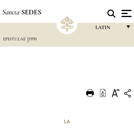
Sancta
SEDES
LATIN
EPISTULAE
1970
FRANÇAIS
ENGLISH
ITALIANO
PORTUGUÊS
ESPAÑOL
DEUTSCH
POLSKI
العربيّة
LA
中文