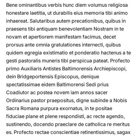
Bene ominantibus verbis hunc diem volumus religiosa
honestare laetitia, ut durabilis eius memoria tibi animo
inhaereat. Salutaribus autem precationibus, quibus in
praesens tibi antiquam benevolentiam Nostram in te
novam et apertiorem manifestam facimus, decet
prorsus ante omnia gratulationes internecti, quibus
quidem egregia existimatio et ponderatio hactenus a te
gesti pastoralis muneris tibi perspicua pateat. Profecto
primo Auxiliaris Antistes Baltimorensis Archiepiscopi,
dein Bridgeportensis Episcopus, denique
spectatissimae eidem Baltimorensi Sedi prius
Coadiutor ac postea novem iam annos sacer
Ordinarius pastor praepositus, digne subinde a Nobis
Sacra Romana purpura exornatus, in te positae
fiduciae plane et plene respondisti, ac recte agendo,
sustinendo, docendo praeclare de catholica re meritus
es. Profecto rectae conscientiae retinentissimus, sagax