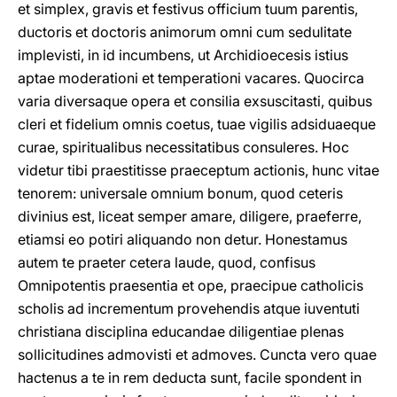
et simplex, gravis et festivus officium tuum parentis,
ductoris et doctoris animorum omni cum sedulitate
implevisti, in id incumbens, ut Archidioecesis istius
aptae moderationi et temperationi vacares. Quocirca
varia diversaque opera et consilia exsuscitasti, quibus
cleri et fidelium omnis coetus, tuae vigilis adsiduaeque
curae, spiritualibus necessitatibus consuleres. Hoc
videtur tibi praestitisse praeceptum actionis, hunc vitae
tenorem: universale omnium bonum, quod ceteris
divinius est, liceat semper amare, diligere, praeferre,
etiamsi eo potiri aliquando non detur. Honestamus
autem te praeter cetera laude, quod, confisus
Omnipotentis praesentia et ope, praecipue catholicis
scholis ad incrementum provehendis atque iuventuti
christiana disciplina educandae diligentiae plenas
sollicitudines admovisti et admoves. Cuncta vero quae
hactenus a te in rem deducta sunt, facile spondent in