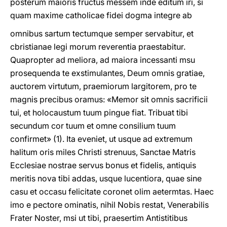
posterum maioris fructus messem inde editum iri, si
quam maxime catholicae fidei dogma integre ab
omnibus sartum tectumque semper servabitur, et
cbristianae legi morum reverentia praestabitur.
Quapropter ad meliora, ad maiora incessanti msu
prosequenda te exstimulantes, Deum omnis gratiae,
auctorem virtutum, praemiorum largitorem, pro te
magnis precibus oramus: «Memor sit omnis sacrificii
tui, et holocaustum tuum pingue fiat. Tribuat tibi
secundum cor tuum et omne consilium tuum
confirmet» (1). Ita eveniet, ut usque ad extremum
halitum oris miles Christi strenuus, Sanctae Matris
Ecclesiae nostrae servus bonus et fidelis, antiquis
meritis nova tibi addas, usque lucentiora, quae sine
casu et occasu felicitate coronet olim aetermtas. Haec
imo e pectore ominatis, nihil Nobis restat, Venerabilis
Frater Noster, msi ut tibi, praesertim Antistitibus