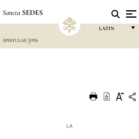
Sancta
SEDES
LATIN
EPISTULAE
1976
FRANÇAIS
ENGLISH
ITALIANO
PORTUGUÊS
ESPAÑOL
DEUTSCH
POLSKI
العربيّة
LA
中文