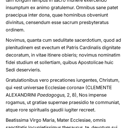
tam longum tempus in sacro munere exercendo
insumptum ex animo gratulemur. Omnibus sane patet
praecipua inter dona, quae hominibus obveniunt
divinitus, censendum esse sacrum presbyteratus
ordinem.
Novimus, quanta cum sedulitate sacerdotium, quod ad
plenitudinem est evectum et Patris Cardinalis dignitate
decoratum, in vitae itinere obieris; novimus nominatim
fidei studium et sollertiam, quibus Apostolicae huic
Sedi deservieris.
Gratulationibus vero precationes iungentes, Christum,
qui «est universae Ecclesiae corona» (CLEMENTE
ALEXANDRINI
Paedagogus,
2, 8), Nos impense
rogamus, ut gratiae supernae praesidio te communiat,
atque rore spiritualis gaudii iugiter recreet.
Beatissima Virgo Maria, Mater Ecclesiae, omnis
sanctitatis locupletissimus thesaurus, te, devotum sui,