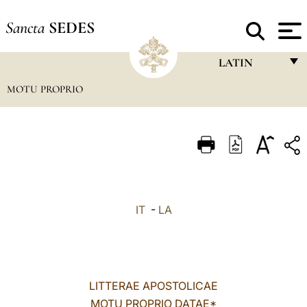
Sancta
SEDES
LATIN
MOTU PROPRIO
FRANÇAIS
ENGLISH
ITALIANO
PORTUGUÊS
ESPAÑOL
IT
-
LA
DEUTSCH
POLSKI
العربيّة
LITTERAE APOSTOLICAE
MOTU PROPRIO DATAE*
中文