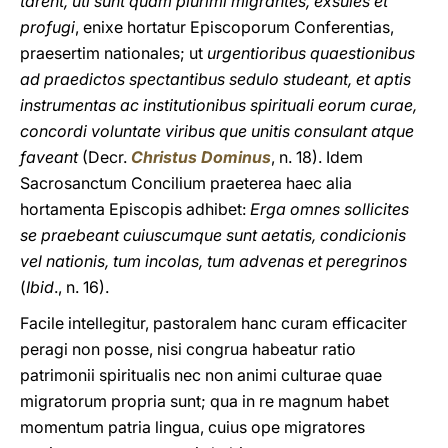
tarent, uti sunt quam plurimi migrantes, exsules et
profugi
, enixe hortatur Episcoporum Conferentias,
praesertim nationales; ut
urgentioribus quaestionibus
ad praedictos spectantibus sedulo studeant, et aptis
instrumentas ac institutionibus spirituali eorum curae,
concordi voluntate viribus que unitis consulant atque
faveant
(Decr.
Christus Dominus
, n. 18). Idem
Sacrosanctum Concilium praeterea haec alia
hortamenta Episcopis adhibet:
Erga omnes sollicites
se praebeant cuiuscumque sunt aetatis, condicionis
vel nationis, tum incolas, tum advenas et peregrinos
(
Ibid
., n. 16).
Facile intellegitur, pastoralem hanc curam efficaciter
peragi non posse, nisi congrua habeatur ratio
patrimonii spiritualis nec non animi culturae quae
migratorum propria sunt; qua in re magnum habet
momentum patria lingua, cuius ope migratores