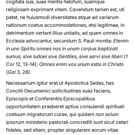
cogitata sua, suae mentis habitum, suamque
religiosam exprimant vitam. Cavendum tamen est, uti
patet, ne huiusmodi diversitates atque ad variarum
nationum coetus accommodationes, etsi legitimae, in
detrimentum vertant illius unitatis, ad quam omnes in
Ecclesia advocantur, secundum S. Pauli monita:
Etenim
in uno Spiritu omnes nos in unum corpus baptizati
sumus, sive Iudaei sive Gentiles, sive servi sive liberi
(
1
Cor
12, 13-14);
Omnes enim vos unum estis in Christo
(
Gal
3, 28).
Necessarium igitur erat ut Apostolica Sedes, has
Concilii Oecumenici sollicitudines suas faciens,
Episcopis et Conferentiis Episcopalibus
opportunitatem praeberet aptius consulendi spirituali
coetuum migratorum curae, qui quidem non solum
ipsorum ministerio pastorali concrediti sunt sicut ceteri
fideles, sed etiam, propter singularem eorum vitae