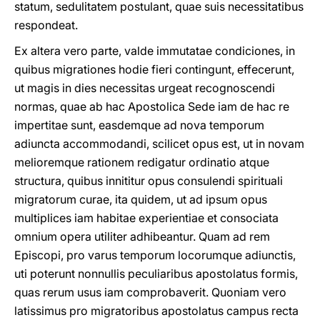
statum, sedulitatem postulant, quae suis necessitatibus
respondeat.
Ex altera vero parte, valde immutatae condiciones, in
quibus migrationes hodie fieri contingunt, effecerunt,
ut magis in dies necessitas urgeat recognoscendi
normas, quae ab hac Apostolica Sede iam de hac re
impertitae sunt, easdemque ad nova temporum
adiuncta accommodandi, scilicet opus est, ut in novam
meliοremque rationem redigatur ordinatio atque
structura, quibus innititur opus consulendi spirituali
migratorum curae, ita quidem, ut ad ipsum opus
multiplices iam habitae experientiae et consociata
omnium opera utiliter adhibeantur. Quam ad rem
Episcopi, pro varus temporum locorumque adiunctis,
uti poterunt nonnullis peculiaribus apostolatus formis,
quas rerum usus iam comprobaverit. Quoniam vero
latissimus pro migratoribus apostolatus campus recta