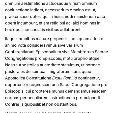
omnium aestimatione actuosaque virium omnium
coniunctione indiget, necessarium omnino est ut,
praeter sacerdotes, qui in huiusmodi ministerium data
opera incumbunt, etiam religiosi ac laici homines in
hoc opus cοnsociatis nisibus adlaborent.
Itaque, omnibus mature perpensis, postquam attento
animo vota consideravimus sive variarum
Conferentiarum Episcopalium sive Membrorum Sacrae
Congregationis pro Episcopis, motu proprio atque
Nostra Apostolica auctoritate statuimus, ut normae
pastorales de spirituali migratorum cura, quae
Apostolica Constitutione
Exsul Familia
continentur,
opportune recognoscantur a Sacra Congregatiοne pro
Episcopis, cui propterea munus demandamus easdem
normas per peculiarem Instructionem promulgandi.
Contrariis quibuslibet non obstantibus.