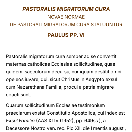
PASTORALIS MIGRATORUM CURA
LATINE
NOVAE NORMAE
DE PASTORALI MIGRATORUM CURA STATUUNTUR
PAULUS PP. VI
Pastoralis migratorum cura semper ad se convertit
maternas catholicae Ecclesiae sollicitudines, quae
quidem, saeculorum decursu, numquam destitit omni
ope eos iuvare, qui, sicut Christus in Aegypto exsul
cum Nazarethana Familia, procul a patria migrare
coacti sunt.
Quarum sollicitudinum Ecclesiae testimonium
praeclarum exstat Constitutio Apostolica, cui index est
Exsul Familia
(AAS XLIV (1952), pp. 649ss.), a
Decessore Nostro ven. rec. Piο XIΙ, die I mentis augusti,