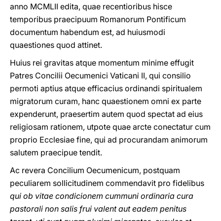
anno MCMLII edita, quae recentioribus hisce
temporibus praecipuum Romanorum Pontificum
documentum habendum est, ad huiusmodi
quaestiones quod attinet.
Huius rei gravitas atque momentum minime effugit
Patres Concilii Oecumenici Vaticani II, qui consilio
permoti aptius atque efficacius ordinandi spiritualem
migratorum curam, hanc quaestionem omni ex parte
expenderunt, praesertim autem quod spectat ad eius
religiosam rationem, utpote quae arcte conectatur cum
proprio Ecclesiae fine, qui ad procurandam animorum
salutem praecipue tendit.
Ac revera Concilium Oecumenicum, postquam
peculiarem sollicitudinem commendavit pro fidelibus
qui ob vitae condicionem cummuni ordinaria cura
pastorali non salis frui valent aut eadem penitus