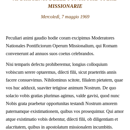
MISSIONARIE
LATINE
Mercoledì, 7 maggio 1969
Peculiari animi gaudio hodie coram excipimus Moderatores
Nationales Pontificiorum Operum Missionalium, qui Romam
convenerunt ad annuos suos coetus celebrandos.
Nisi temparis defectu prohiberemur, longius colloquium
vobiscum serere optaremus, dilecti filii, sicut praeteritis annis
facere consuevimus. Nihilominus scitote, filialem pietatem, quae
vos huc adduxit, suaviter tetigisse animum Nostrum. De quo
solacio vobis gratias plurimas agimus, valde gavisi, quod nunc
Nobis grata praebetur opportunitas testandi Nostrum amorem
paternamque existimationem, quibus vos prosequimur. Qui amor
atque existimatio vobis debentur, dilecti filii, ob diligentiam et
alacritatem, quibus in apostolatum missionalem incumbitis.