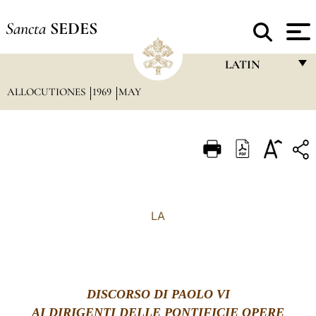
Sancta
SEDES
LATIN
ALLOCUTIONES
1969
MAY
FRANÇAIS
ENGLISH
ITALIANO
PORTUGUÊS
ESPAÑOL
LA
DEUTSCH
POLSKI
العربيّة
DISCORSO DI PAOLO VI
AI DIRIGENTI DELLE PONTIFICIE OPERE
中文