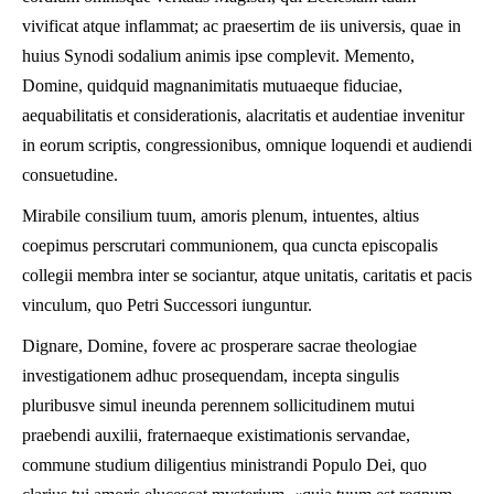
vivificat atque inflammat; ac praesertim de iis universis, quae in
huius Synodi sodalium animis ipse complevit. Memento,
Domine, quidquid magnanimitatis mutuaeque fiduciae,
aequabilitatis et considerationis, alacritatis et audentiae invenitur
in eorum scriptis, congressionibus, omnique loquendi et audiendi
consuetudine.
Mirabile consilium tuum, amoris plenum, intuentes, altius
coepimus perscrutari communionem, qua cuncta episcopalis
collegii membra inter se sociantur, atque unitatis, caritatis et pacis
vinculum, quo Petri Successori iunguntur.
Dignare, Domine, fovere ac prosperare sacrae theologiae
investigationem adhuc prosequendam, incepta singulis
pluribusve simul ineunda perennem sollicitudinem mutui
praebendi auxilii, fraternaeque existimationis servandae,
commune studium diligentius ministrandi Populo Dei, quo