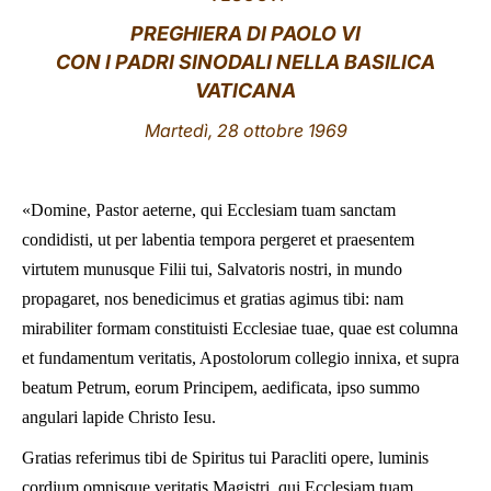
PREGHIERA DI PAOLO VI
LATINE
CON I PADRI SINODALI NELLA BASILICA
VATICANA
Martedì, 28 ottobre 1969
«Domine, Pastor aeterne, qui Ecclesiam tuam sanctam
condidisti, ut per labentia tempora pergeret et praesentem
virtutem munusque Filii tui, Salvatoris nostri, in mundo
propagaret, nos benedicimus et gratias agimus tibi: nam
mirabiliter formam constituisti Ecclesiae tuae, quae est columna
et fundamentum veritatis, Apostolorum collegio innixa, et supra
beatum Petrum, eorum Principem, aedificata, ipso summo
angulari lapide Christo Iesu.
Gratias referimus tibi de Spiritus tui Paracliti opere, luminis
cordium omnisque veritatis Magistri, qui Ecclesiam tuam