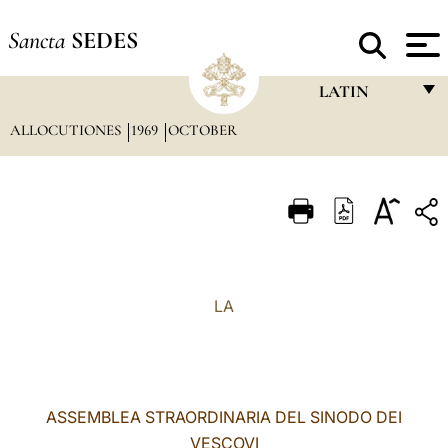
Sancta
SEDES
LATIN
ALLOCUTIONES
1969
OCTOBER
FRANÇAIS
ENGLISH
ITALIANO
PORTUGUÊS
ESPAÑOL
LA
DEUTSCH
POLSKI
العربيّة
ASSEMBLEA STRAORDINARIA DEL SINODO DEI
VESCOVI
中文