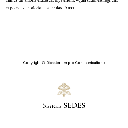
clarius tui amoris elucescat mysterium, «quia tuum est regnum,
et potestas, et gloria in saecula». Amen.
Copyright © Dicasterium pro Communicatione
Sancta
SEDES