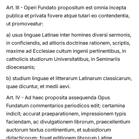
Art. III - Operi Fundato propositum est omnia incepta
publica et privata fovere atque tutari eo contendentia,
ut promoveatur:
a) usus linguae Latinae inter homines diversi sermonis,
in conficiendis, ad altioris doctrinae rationem, scriptis,
maxime ad Ecclesiae cultum ingenii pertinentibus, in
catholicis studiorum Universitatibus, in Seminariis
dioecesanis;
b) studium linguae et litterarum Latinarum classicarum,
quae dicuntur, et medii aevi.
Art. IV - Ad haec proposita assequenda Opus
Fundatum commentarios periodicos edit; certamina
indicit; accurat praeparationem, impressionem typis
faciendam, ac divulgationem librorum, praecellentium
auctorum textus continentium, et subsidiorum
didacticorum; fovet editionem librorum Latine