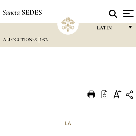
Sancta
SEDES
LATIN
ALLOCUTIONES
1976
FRANÇAIS
ENGLISH
ITALIANO
PORTUGUÊS
ESPAÑOL
DEUTSCH
POLSKI
العربيّة
LA
中文