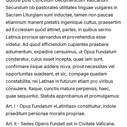
Quodsi post Concilium Oecumenicum Vaticanum
Secundum ob pastorales utilitates linguae vulgares in
Sacram Liturgiam sunt inductae, tamen non paucae
etiamnum manent pietatis ingeniique cultus, praesertim
ad Ecclesiam quod attinet, partes, in quibus sermo
Latinus prorsus servandus et provehendus esse
videtur. Ad quod efficiendum cupientes praebere
adiumentum, expedire censuimus, ut Opus Fundatum
conderetur, cuius esset incepta, quae iam sunt,
confirmare iisque addere nova, prout necessitas vel
opportunitas suadeant, et sic, compage quadam
constabilita, rei Latinae in futurum etiam pro viribus
consulere. Itaque, cunctis mature perpensis, haec,
quae sequuntur, Statuta approbamus et promulgamus:
Art. I - Opus Fundatum «Latinitas» constituitur, indole
praeditum personae moralis propriae.
Art. II - Sedes Operis Fundati est in Civitate Vaticana.