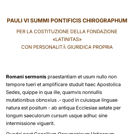
LATINE
PAULI VI SUMMI PONTIFICIS CHIROGRAPHUM
PER LA COSTITUZIONE DELLA FONDAZIONE
«LATINITAS»
CON PERSONALIT
GIURIDICA PROPRIA
À
Romani sermonis
praestantiam et usum nullo non
tempore tueri et amplificare studuit haec Apostolica
Sedes, quippe in qua ille, quamvis nonnullis
mutationibus obnoxius .- quod in cuiusque linguae
natura est positum - ab antiqua Ecclesiae aetate per
longum saeculorum cursum usque adhuc sine
intermissione viguerit.