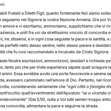
vi.
ili Fratelli e Diletti Figli, quanto fortemente Noi siamo solle
 seguiamo nel Signore la vostra Nazione Armena. Ora poi Vi 
n amore e vi esortiamo, ammoniamo, supplichiamo che vi rives
azienza, e uniti fra voi da strettissimo vincolo di concordia e 
, ire, dissensi, e in ogni cosa seguiate la pace e la santità, e
 perfetti nello stesso sentire, nello stesso parere e desider
unità che fu così raccomandato e inculcato da Cristo Signore.
te Nostre esortazioni, ammonizioni, desideri e richieste per
, tanto più che per triste esperienza sapete quali sciagure 
li animi. Essa avrebbe avuto una sorte favorevole e serena se 
a, avessero camminato nell’amore di Dio. Pertanto, nel ricor
cordia, considerando seriamente che “
ogni città o famiglia d
ott’occhio quell’avvertimento dell’Apostolo “
se a vicenda v
icendevolmente
” (Gal 5,15), nulla a Voi tutti sembri troppo an
tiana concordia, alimentare la pace e seguirne la strada.