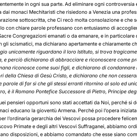
entemente in ogni sua parte. Ad eliminare ogni controversia
ta dai monaci Mechitaristi che risiedono a Venezia una profes
iarazione sottoscritta, che Ci recò molta consolazione e che
solo con chiare parole professano con entusiasmo di accogliere t
Sacre Congregazioni emanati o da emanare, e in particolare q
n gli scismatici, ma dichiarano apertamente e chiaramente ch
gio unicamente riguardano il loro Istituto, si trova tragica
 e perciò dichiarano di abbracciare e riconoscere come propr
na riconosce come suoi figli, e dichiarano di condannare l
ori della Chiesa di Gesù Cristo, e dichiarano che non cesser
 le parole di far sì che gli stessi erranti ritornino al solo ed uni
, è il Romano Pontefice Successore di Pietro, Principe degl
quei pensieri opportuni sono stati accettati da Noi, perché si 
monaci educano la gioventù Armena. Perché poi l’opera iniziat
per l’ordinaria gerarchia dei Vescovi possa procedere felice
escovo Primate e degli altri Vescovi Suffraganei, abbiamo ord
iano disposizioni, e abbiamo comandato che esse siano comu