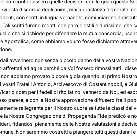
e non contribuissero quelle decisioni con le quali questa S
e. Questa discordia degli animi, mai abbastanza deplorata, c
denti, con scritti in lingua vernacola, cominciarono a discute
Tali scritti furono redatti con parole ostili e durissime, che s
uello che si richiede per difendere la mutua concordia; usciro
de Apostolica, come abbiamo voluto fosse dichiarato attravers
ione.
ndali avvennero non senza piccolo danno della vostra Nazion
affrettati ad agire perché da Voi fossero rimossi tutti i dissens
. E non abbiamo provato piccola gioia quando, al primo Nostro 
ili vostri Fratelli Antonio, Arcivescovo di Costantinopoli, e G
cario costì per i fedeli di rito latino, vennero da Noi, ed esposti
esso parere, e con la Nostra approvazione diffusero fra il pop
mente rallegrante per il Nostro cuore se tutte le classi del
he la Nostra Congregazione di Propaganda Fide predicò e non
sideri, fidandosi pienamente delle Nostre valutazioni e decis
mune. Non saremmo costretti a piangere tutti questi danni e 