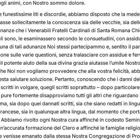
degli animi, con Nostro sommo dolore.
 funestissime liti e discordie, abbiamo disposto che la me
asse sollecitamente la conoscenza sia delle vecchie, sia del
nanze che i Venerabili Fratelli Cardinali di Santa Romana Chi
i sono, le esaminassero secondo le consuetudini, con assidui
 una di tali adunanze Noi stessi partecipammo e, sentito il p
ione sulle varie questioni, senza tralasciare con assidue e fer
il potente aiuto della sua divina grazia aiutasse l’umile Nostr
e Noi non vogliamo provvedere che alla vostra felicità, abb
ta salutare soluzione. Pertanto, conoscendo che i danni del
scritti in volgare, quegli scritti soprattutto – dopo particola
ure fortemente disapproviamo tutti gli altri che riguardano la
rima, sia dopo quei dannati scritti, sia che siano redatti in li
in francese, sia in qualunque altra lingua, dal momento che por
na. Abbiamo rivolto ogni Nostra cura affinché in codesto Semi
accurata formazione del Clero e affinché le famiglie religio
e venisse emanato dalla stessa Nostra Congregazione di Pr