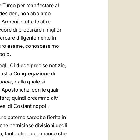
Turco per manifestare al
 desideri, non abbiamo
rmeni e tutte le altre
uore di procurare i migliori
cercare diligentemente in
aturo esame, conoscessimo
polo.
gli, Ci diede precise notizie,
 Nostra Congregazione di
onale
, dalla quale si
Apostoliche, con le quali
fare; quindi creammo altri
esi di Costantinopoli.
e paterne sarebbe fiorita in
he perniciose divisioni degli
no, tanto che poco mancò che