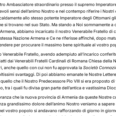
 Ambasciatore straordinario presso il supremo Imperatore 
voli sensi dell’animo Nostro e nel contempo riferire i Nostri
aldamente allo stesso potente Imperatore degli Ottomani gli A
che si trovano nel suo Stato. Ma stando a Noi sommamente a c
Armena, abbiamo incaricato il nostro Venerabile Fratello di 
la stessa Nazione Armena e Ce ne riferisse affinché, dopo m
endere per procurare il massimo bene spirituale al vostro po
o Venerabile Fratello, avendo adempiuto all’incarico conferito
tti dai Venerabili Fratelli Cardinali di Romana Chiesa della
tri, anche quello con cui non fu approvata la
Società Connazi
tissimi svantaggi. Di poi abbiamo emanate le Nostre Lettere 
ello che il Nostro Predecessore Pio VIII si era proposto di 
 tra i quali fu divisa gran parte dell’antica e vastissima Dioc
nza che la nuova provincia di Armenia da queste Nostre cur
nza grandissimo dolore dell’animo Nostro veniamo a sapere c
el vostro popolo si andavano rafforzando di giorno in gior