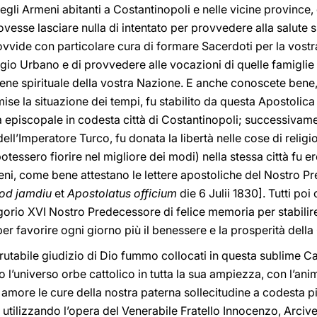
 degli Armeni abitanti a Costantinopoli e nelle vicine provinc
vesse lasciare nulla di intentato per provvedere alla salute sp
vvide con particolare cura di formare Sacerdoti per la vost
gio Urbano e di provvedere alle vocazioni di quelle famiglie
ene spirituale della vostra Nazione. E anche conoscete bene, V
rmise la situazione dei tempi, fu stabilito da questa Apostoli
à episcopale in codesta città di Costantinopoli; successivame
ell’Imperatore Turco, fu donata la libertà nelle cose di relig
 potessero fiorire nel migliore dei modi) nella stessa città fu 
meni, come bene attestano le lettere apostoliche del Nostro 
od jamdiu
et
Apostolatus officium
die 6 Julii 1830]. Tutti po
egorio XVI Nostro Predecessore di felice memoria per stabili
er favorire ogni giorno più il benessere e la prosperità del
rutabile giudizio di Dio fummo collocati in questa sublime Ca
 l’universo orbe cattolico in tutta la sua ampiezza, con l’a
e amore le cure della nostra paterna sollecitudine a codesta p
ti, utilizzando l’opera del Venerabile Fratello Innocenzo, Arci