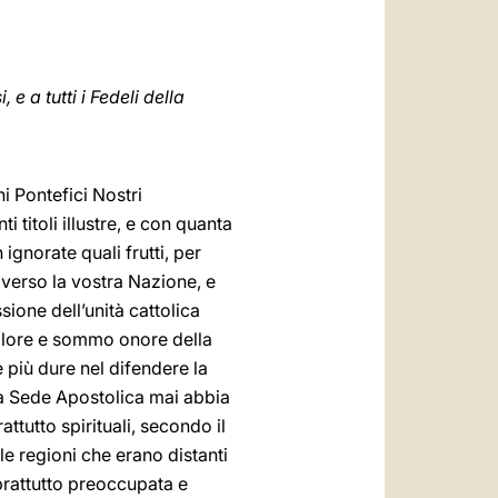
العربيّة
中文
LATINE
 e a tutti i Fedeli della
ni Pontefici Nostri
 titoli illustre, e con quanta
ignorate quali frutti, per
o verso la vostra Nazione, e
ione dell’unità cattolica
valore e sommo onore della
 più dure nel difendere la
ta Sede Apostolica mai abbia
ttutto spirituali, secondo il
le regioni che erano distanti
rattutto preoccupata e