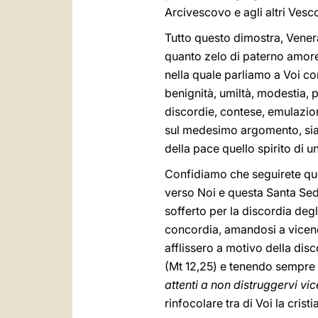
Arcivescovo e agli altri Vesco
Tutto questo dimostra, Venerab
quanto zelo di paterno amore
nella quale parliamo a Voi co
benignità, umiltà, modestia, p
discordie, contese, emulazioni
sul medesimo argomento, siate
della pace quello spirito di 
Confidiamo che seguirete ques
verso Noi e questa Santa Sede
sofferto per la discordia deg
concordia, amandosi a vicend
afflissero a motivo della dis
(Mt 12,25) e tenendo sempre s
attenti a non distruggervi v
rinfocolare tra di Voi la cris