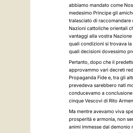
abbiamo mandato come Nostro
medesimo Principe gli amiche
tralasciato di raccomandare c
Nazioni cattoliche orientali 
vantaggi alla vostra Nazione 
quali condizioni si trovava 
quali decisioni dovessimo pr
Pertanto, dopo che il predett
approvammo vari decreti reda
Propaganda Fide e, tra gli al
prevedeva sarebbero nati mol
conducevamo a conclusione qu
cinque Vescovi di Rito Armeno,
Ma mentre avevamo viva spera
prosperità e armonia, non se
animi immesse dal demonio n