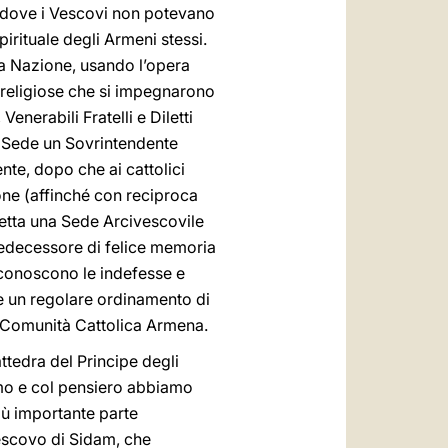
e, dove i Vescovi non potevano
irituale degli Armeni stessi.
ra Nazione, usando l’opera
 religiose che si impegnarono
enerabili Fratelli e Diletti
ca Sede un Sovrintendente
nte, dopo che ai cattolici
ione (affinché con reciproca
eretta una Sede Arcivescovile
Predecessore di felice memoria
i conoscono le indefesse e
re un regolare ordinamento di
la Comunità Cattolica Armena.
ttedra del Principe degli
nimo e col pensiero abbiamo
iù importante parte
vescovo di Sidam, che