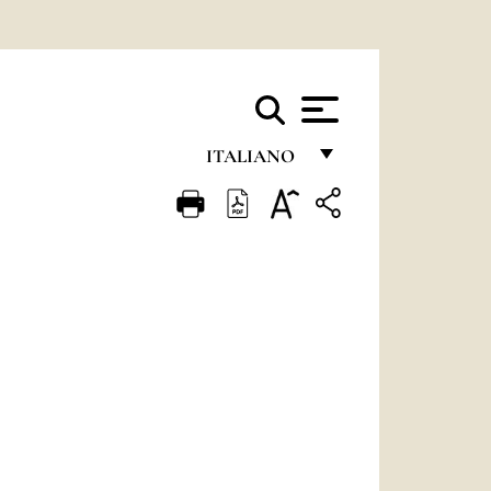
ITALIANO
FRANÇAIS
ENGLISH
ITALIANO
PORTUGUÊS
ESPAÑOL
DEUTSCH
POLSKI