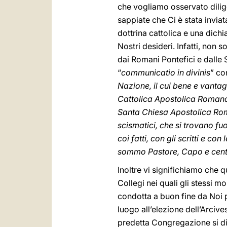
che vogliamo osservato dilig
sappiate che Ci è stata invia
dottrina cattolica e una dich
Nostri desideri. Infatti, non 
dai Romani Pontefici e dalle 
“
communicatio in divinis
” co
Nazione, il cui bene e vantag
Cattolica Apostolica Romana,
Santa Chiesa Apostolica Roma
scismatici, che si trovano fu
coi fatti, con gli scritti e con
sommo Pastore, Capo e centro
Inoltre vi significhiamo che 
Collegi nei quali gli stessi 
condotta a buon fine da Noi 
luogo all’elezione dell’Arciv
predetta Congregazione si d