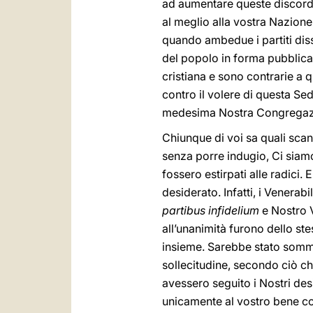
ad aumentare queste discordi
al meglio alla vostra Nazion
quando ambedue i partiti dissi
del popolo in forma pubblica. 
cristiana e sono contrarie a q
contro il volere di questa Se
medesima Nostra Congregaz
Chiunque di voi sa quali sca
senza porre indugio, Ci siamo 
fossero estirpati alle radici
desiderato. Infatti, i Venerab
partibus infidelium
e Nostro Vi
all’unanimità furono dello st
insieme. Sarebbe stato somma
sollecitudine, secondo ciò c
avessero seguito i Nostri de
unicamente al vostro bene co