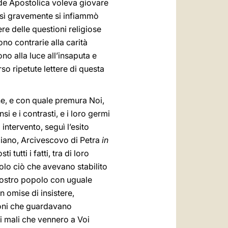
ede Apostolica voleva giovare
osì gravemente si infiammò
re delle questioni religiose
ono contrarie alla carità
no alla luce all’insaputa e
o ripetute lettere di questa
e, e con quale premura Noi,
i e i contrasti, e i loro germi
intervento, seguì l’esito
iuliano, Arcivescovo di Petra
in
 tutti i fatti, tra di loro
olo ciò che avevano stabilito
 vostro popolo con uguale
 omise di insistere,
ioni che guardavano
i mali che vennero a Voi