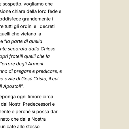
 e sospetto, vogliamo che
sione chiara della loro fede e
 soddisfece grandemente i
utti gli ordini e i decreti
uelli che vietano la
e “
la parte di quella
mente separata dalla Chiesa
i fratelli quelli che la
’errore degli Armeni
anno di pregare e predicare, e
co ovile di Gesù Cristo, il cui
i Apostoli
”.
deponga ogni timore circa i
a dai Nostri Predecessori e
mente e perché si possa dar
inato che dalla Nostra
nicate allo stesso