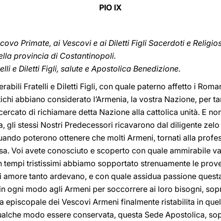
PIO IX
covo Primate, ai Vescovi e ai Diletti Figli Sacerdoti e Religiosi,
la provincia di Costantinopoli.
elli e Diletti Figli, salute e Apostolica Benedizione.
abili Fratelli e Diletti Figli, con quale paterno affetto i Roma
chi abbiano considerato l’Armenia, la vostra Nazione, per tanti
ercato di richiamare detta Nazione alla cattolica unità. E non 
a, gli stessi Nostri Predecessori ricavarono dal diligente zel
ando poterono ottenere che molti Armeni, tornati alla profess
 essa. Voi avete conosciuto e scoperto con quale ammirabile 
in tempi tristissimi abbiamo sopportato strenuamente le prove
 cui amore tanto ardevano, e con quale assidua passione ques
o in ogni modo agli Armeni per soccorrere ai loro bisogni, sopra
ia episcopale dei Vescovi Armeni finalmente ristabilita in quel
ualche modo essere conservata, questa Sede Apostolica, sop