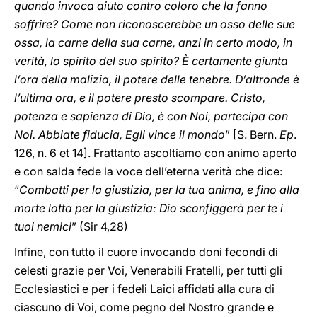
quando invoca aiuto contro coloro che la fanno
soffrire? Come non riconoscerebbe un osso delle sue
ossa, la carne della sua carne, anzi in certo modo, in
verità, lo spirito del suo spirito? È certamente giunta
l’ora della malizia, il potere delle tenebre. D’altronde è
l’ultima ora, e il potere presto scompare. Cristo,
potenza e sapienza di Dio, è con Noi, partecipa con
Noi. Abbiate fiducia, Egli vince il mondo
” [S. Bern.
Ep
.
126, n. 6 et 14]. Frattanto ascoltiamo con animo aperto
e con salda fede la voce dell’eterna verità che dice:
“
Combatti per la giustizia, per la tua anima, e fino alla
morte lotta per la giustizia: Dio sconfiggerà per te i
tuoi nemici
” (Sir 4,28)
Infine, con tutto il cuore invocando doni fecondi di
celesti grazie per Voi, Venerabili Fratelli, per tutti gli
Ecclesiastici e per i fedeli Laici affidati alla cura di
ciascuno di Voi, come pegno del Nostro grande e