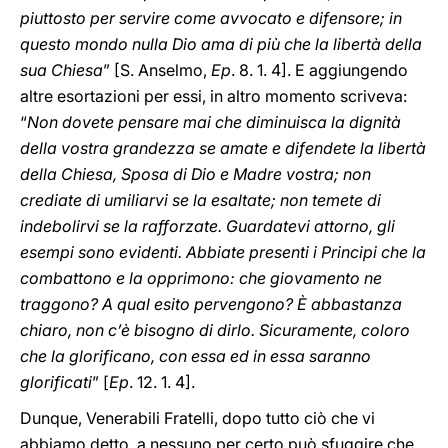
piuttosto per servire come avvocato e difensore; in
questo mondo nulla Dio ama di più che la libertà della
sua Chiesa
” [S. Anselmo,
Ep
. 8. 1. 4]. E aggiungendo
altre esortazioni per essi, in altro momento scriveva:
“
Non dovete pensare mai che diminuisca la dignità
della vostra grandezza se amate e difendete la libertà
della Chiesa, Sposa di Dio e Madre vostra; non
crediate di umiliarvi se la esaltate; non temete di
indebolirvi se la rafforzate. Guardatevi attorno, gli
esempi sono evidenti. Abbiate presenti i Principi che la
combattono e la opprimono: che giovamento ne
traggono? A qual esito pervengono? È abbastanza
chiaro, non c’è bisogno di dirlo. Sicuramente, coloro
che la glorificano, con essa ed in essa saranno
glorificati
” [
Ep
. 12. 1. 4].
Dunque, Venerabili Fratelli, dopo tutto ciò che vi
abbiamo detto, a nessuno per certo può sfuggire che