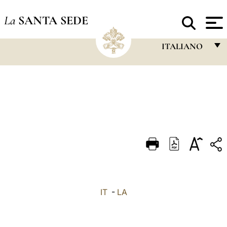
La
SANTA SEDE
ITALIANO
FRANÇAIS
ENGLISH
ITALIANO
PORTUGUÊS
ESPAÑOL
DEUTSCH
POLSKI
IT
-
LA
العربيّة
中文