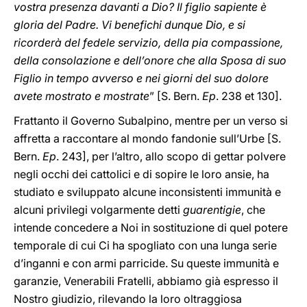
vostra presenza davanti a Dio? Il figlio sapiente è
gloria del Padre. Vi benefichi dunque Dio, e si
ricorderà del fedele servizio, della pia compassione,
della consolazione e dell’onore che alla Sposa di suo
Figlio in tempo avverso e nei giorni del suo dolore
avete mostrato e mostrate
” [S. Bern.
Ep
. 238 et 130].
Frattanto il Governo Subalpino, mentre per un verso si
affretta a raccontare al mondo fandonie sull’Urbe [S.
Bern.
Ep
. 243], per l’altro, allo scopo di gettar polvere
negli occhi dei cattolici e di sopire le loro ansie, ha
studiato e sviluppato alcune inconsistenti immunità e
alcuni privilegi volgarmente detti
guarentigie
, che
intende concedere a Noi in sostituzione di quel potere
temporale di cui Ci ha spogliato con una lunga serie
d’inganni e con armi parricide. Su queste immunità e
garanzie, Venerabili Fratelli, abbiamo già espresso il
Nostro giudizio, rilevando la loro oltraggiosa