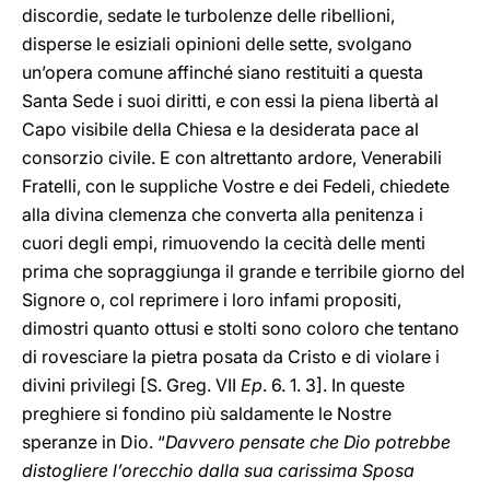
discordie, sedate le turbolenze delle ribellioni,
disperse le esiziali opinioni delle sette, svolgano
un’opera comune affinché siano restituiti a questa
Santa Sede i suoi diritti, e con essi la piena libertà al
Capo visibile della Chiesa e la desiderata pace al
consorzio civile. E con altrettanto ardore, Venerabili
Fratelli, con le suppliche Vostre e dei Fedeli, chiedete
alla divina clemenza che converta alla penitenza i
cuori degli empi, rimuovendo la cecità delle menti
prima che sopraggiunga il grande e terribile giorno del
Signore o, col reprimere i loro infami propositi,
dimostri quanto ottusi e stolti sono coloro che tentano
di rovesciare la pietra posata da Cristo e di violare i
divini privilegi [S. Greg. VII
Ep
. 6. 1. 3]. In queste
preghiere si fondino più saldamente le Nostre
speranze in Dio. “
Davvero pensate che Dio potrebbe
distogliere l’orecchio dalla sua carissima Sposa