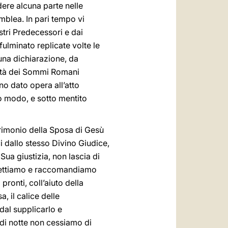
dere alcuna parte nelle
mblea. In pari tempo vi
tri Predecessori e dai
fulminato replicate volte le
una dichiarazione, da
nità dei Sommi Romani
no dato opera all’atto
ro modo, e sotto mentito
trimonio della Sposa di Gesù
ci dallo stesso Divino Giudice,
Sua giustizia, non lascia di
rimettiamo e raccomandiamo
ronti, coll’aiuto della
a, il calice delle
dal supplicarlo e
 di notte non cessiamo di