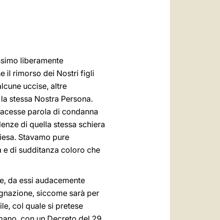
العربيّة
中文
LATINE
ssimo liberamente
il rimorso dei Nostri figli
alcune uccise, altre
 la stessa Nostra Persona.
 facesse parola di condanna
lenze di quella stessa schiera
hiesa. Stavamo pure
à e di sudditanza coloro che
one, da essi audacemente
dignazione, siccome sarà per
le, col quale si pretese
mano, con un Decreto del 29