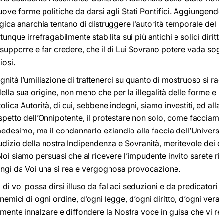
uove forme politiche da darsi agli Stati Pontifici. Aggiungendo 
gica anarchia tentano di distruggere l’autorità temporale de
nque irrefragabilmente stabilita sui più antichi e solidi diritt
ol supporre e far credere, che il di Lui Sovrano potere vada so
iosi.
nità l’umiliazione di trattenerci su quanto di mostruoso si rac
ella sua origine, non meno che per la illegalità delle forme e
lica Autorità, di cui, sebbene indegni, siamo investiti, ed all
ospetto dell’Onnipotente, il protestare non solo, come facciam
medesimo, ma il condannarlo eziandio alla faccia dell’Univer
dizio della nostra Indipendenza e Sovranità, meritevole dei 
Noi siamo persuasi che al ricevere l’impudente invito sarete
lungi da Voi una sì rea e vergognosa provocazione.
i voi possa dirsi illuso da fallaci seduzioni e da predicatori
nemici di ogni ordine, d’ogni legge, d’ogni diritto, d’ogni vera
mente innalzare e diffondere la Nostra voce in guisa che vi r