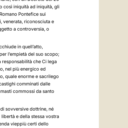
così iniquità ad iniquità, gli
l Romano Pontefice sui
i, venerata, riconosciuta e
ggetto a controversia, o
chiude in quell’atto,
 per l’empietà del suo scopo;
a responsabilità che Ci lega
o, nel più energico ed
so, quale enorme e sacrilego
castighi comminati dalle
 rimasti commossi da santo
 di sovversive dottrine, né
 libertà e della stessa vostra
enda vieppiù certi dello