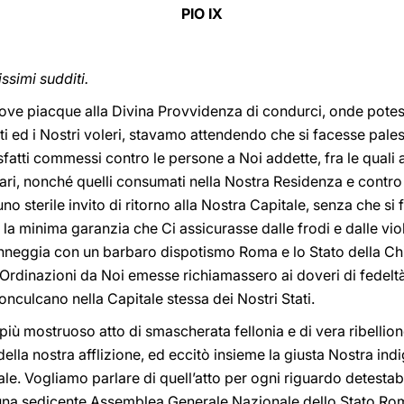
PIO IX
issimi sudditi.
 ove piacque alla Divina Provvidenza di condurci, onde pote
i ed i Nostri voleri, stavamo attendendo che si facesse palese 
misfatti commessi contro le persone a Noi addette, fra le quali 
ari, nonché quelli consumati nella Nostra Residenza e contro
sterile invito di ritorno alla Nostra Capitale, senza che si
a la minima garanzia che Ci assicurasse dalle frodi e dalle vio
ranneggia con un barbaro dispotismo Roma e lo Stato della C
 Ordinazioni da Noi emesse richiamassero ai doveri di fedelt
conculcano nella Capitale stessa dei Nostri Stati.
più mostruoso atto di smascherata fellonia e di vera ribelli
lla nostra afflizione, ed eccitò insieme la giusta Nostra in
le. Vogliamo parlare di quell’atto per ogni riguardo detestabi
 una sedicente Assemblea Generale Nazionale dello Stato Ro