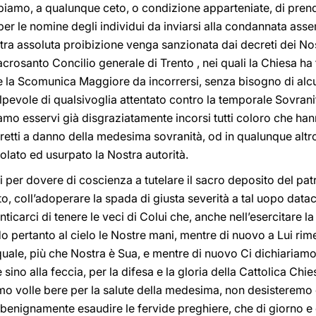
ibiamo, a qualunque ceto, o condizione apparteniate, di pren
 per le nomine degli individui da inviarsi alla condannata asse
a assoluta proibizione venga sanzionata dai decreti dei Nos
crosanto Concilio generale di Trento , nei quali la Chiesa ha 
 la Scomunica Maggiore da incorrersi, senza bisogno di alc
lpevole di qualsivoglia attentato contro la temporale Sovra
amo esservi già disgraziatamente incorsi tutti coloro che han
iretti a danno della medesima sovranità, od in qualunque alt
olato ed usurpato la Nostra autorità.
 per dovere di coscienza a tutelare il sacro deposito del pa
to, coll’adoperare la spada di giusta severità a tal uopo data
arci di tenere le veci di Colui che, anche nell’esercitare la 
do pertanto al cielo le Nostre mani, mentre di nuovo a Lui 
quale, più che Nostra è Sua, e mentre di nuovo Ci dichiariamo p
sino alla feccia, per la difesa e la gloria della Cattolica Chies
mo volle bere per la salute della medesima, non desisteremo 
 benignamente esaudire le fervide preghiere, che di giorno e