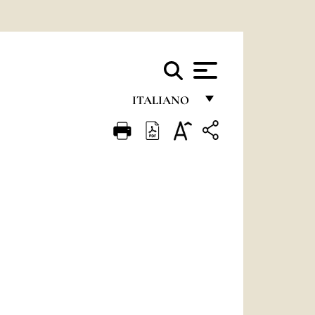
ITALIANO
FRANÇAIS
ENGLISH
ITALIANO
PORTUGUÊS
ESPAÑOL
DEUTSCH
POLSKI