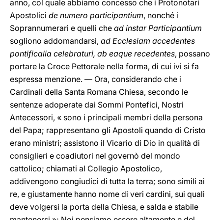
anno, col quale abbiamo concesso che i Protonotari
Apostolici
de numero participantium
, nonché i
Soprannumerari e quelli che
ad instar Participantium
sogliono addomandarsi,
ad Ecclesiam accedentes
pontificalia celebraturi, ab eaque recedentes
, possano
portare la Croce Pettorale nella forma, di cui ivi si fa
espressa menzione. — Ora, considerando che i
Cardinali della Santa Romana Chiesa, secondo le
sentenze adoperate dai Sommi Pontefici, Nostri
Antecessori, « sono i principali membri della persona
del Papa; rappresentano gli Apostoli quando di Cristo
erano ministri; assistono il Vicario di Dio in qualità di
consiglieri e coadiutori nel governò del mondo
cattolico; chiamati al Collegio Apostolico,
addivengono congiudici di tutta la terra; sono simili ai
re, e giustamente hanno nome di veri cardini, sui quali
deve volgersi la porta della Chiesa, e salda e stabile
mantenersi »; Noi pensiamo essere altamente e del