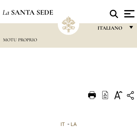
La
SANTA SEDE
ITALIANO
MOTU PROPRIO
FRANÇAIS
ENGLISH
ITALIANO
PORTUGUÊS
ESPAÑOL
DEUTSCH
POLSKI
العربيّة
IT
-
LA
中文