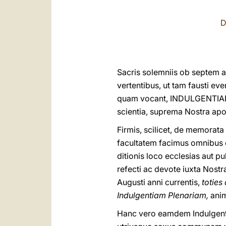
D
Sacris solemniis ob septem a
vertentibus, ut tam fausti ev
quam vocant, INDULGENTIAE 
scientia, suprema Nostra apo
Firmis, scilicet, de memorat
facultatem facimus omnibus et
ditionis loco ecclesias aut pu
refecti ac devote iuxta Nost
Augusti anni currentis,
toties
Indulgentiam Plenariam,
anim
Hanc vero eamdem Indulgenti