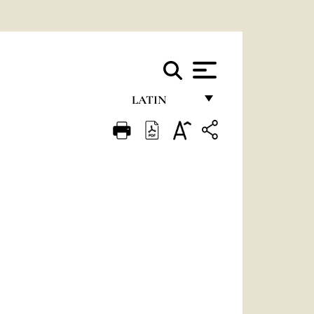
LATIN
FRANÇAIS
ENGLISH
ITALIANO
PORTUGUÊS
ESPAÑOL
DEUTSCH
POLSKI