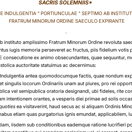
SACRIS SOLEMNIIS
*
E INDULGENTIA " PORTIUNCULAE " SEPTIMO AB INSTITU
FRATRUM MINORUM ORDINE SAECULO EXPIRANTE
.
b instituto amplissimo Fratrum Minorum Ordine revoluta saecu
entus iugis memoria perseveret ac fructus, piis fidelium voti
consecutione ex animo obsecundantes, quae sequuntur, mot
stolica auctoritate statuimus ac decernimus:
a Indulgentia antea quomodocumque factis, quae nondum expi
 singulis locorum Ordinariis unam aut plures, pro rei opport
blica vel semipublica oratoria designandi, ubi fideles, rite c
ram intentionem orantes, a vesperis diei primae ad solis occ
 quoties
ea visitaverint, haud secus ac si aliquam Ordinis Min
abus etiam quas purgatorius ignis emundat, applicabilem, luc
am, iisdem sub conditionibus eademque ratione lucrifieri p