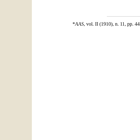
*
AAS
, vol. II (1910), n. 11, pp. 4