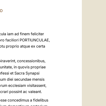
العربيّة
TO
中文
LATINE
la iam ad finem feliciter
s pro faciliori PORTIUNCULAE,
u proprio atque ex certa
raverint, concessionibus,
unitate, in quovis propriae
onfessi et Sacra Synapsi
asum diei secundae mensis
orum ecclesiam visitassent,
rari possint ac valeant.
osse concedimus a fidelibus