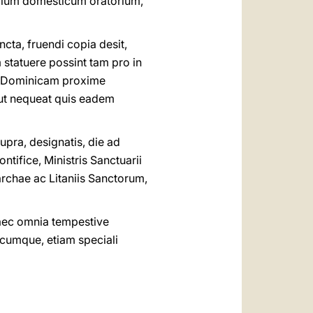
prium domesticum oratorium,
cta, fruendi copia desit,
statuere possint tam pro in
i, Dominicam proxime
 ut nequeat quis eadem
pra, designatis, die ad
ifice, Ministris Sanctuarii
archae ac Litaniis Sanctorum,
haec omnia tempestive
scumque, etiam speciali