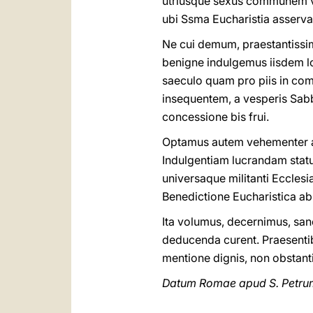
utriusque sexus communem vi
ubi Ssma Eucharistia asservatu
Ne cui demum, praestantissimo
benigne indulgemus iisdem lo
saeculo quam pro piis in com
insequentem, a vesperis Sab
concessione bis frui.
Optamus autem vehementer ac
Indulgentiam lucrandam statu
universaque militanti Eccles
Benedictione Eucharistica ab
Ita volumus, decernimus, san
deducenda curent. Praesentib
mentione dignis, non obstant
Datum Romae apud S. Petrum,