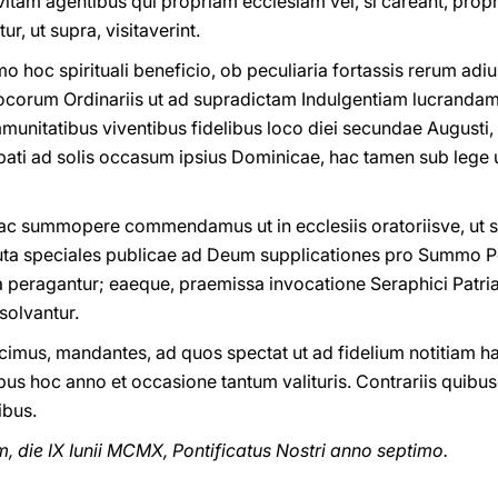
tam agentibus qui propriam ecclesiam vel, si careant, pro
r, ut supra, visitaverint.
 hoc spirituali beneficio, ob peculiaria fortassis rerum adiun
corum Ordinariis ut ad supradictam Indulgentiam lucrandam 
munitatibus viventibus fidelibus loco diei secundae August
bati ad solis occasum ipsius Dominicae, hac tamen sub lege
 summopere commendamus ut in ecclesiis oratoriisve, ut su
ta speciales publicae ad Deum supplicationes pro Summo Pont
ia peragantur; eaeque, praemissa invocatione Seraphici Patri
solvantur.
cimus, mandantes, ad quos spectat ut ad fidelium notitiam 
us hoc anno et occasione tantum valituris. Contrariis quibu
ibus.
 die IX Iunii MCMX, Pontificatus Nostri anno septimo.