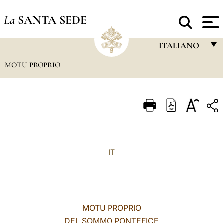
La
SANTA SEDE
ITALIANO
MOTU PROPRIO
FRANÇAIS
ENGLISH
ITALIANO
PORTUGUÊS
ESPAÑOL
IT
DEUTSCH
POLSKI
العربيّة
MOTU PROPRIO
DEL SOMMO PONTEFICE
中文