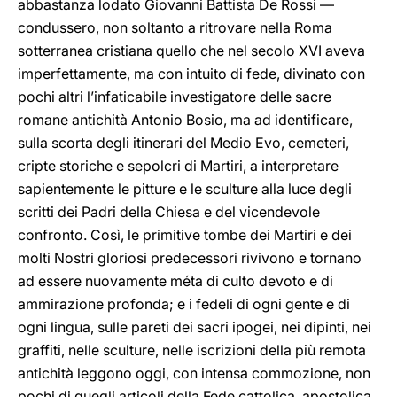
abbastanza lodato Giovanni Battista De Rossi —
condussero, non soltanto a ritrovare nella Roma
sotterranea cristiana quello che nel secolo XVI aveva
imperfettamente, ma con intuito di fede, divinato con
pochi altri l’infaticabile investigatore delle sacre
romane antichità Antonio Bosio, ma ad identificare,
sulla scorta degli itinerari del Medio Evo, cemeteri,
cripte storiche e sepolcri di Martiri, a interpretare
sapientemente le pitture e le sculture alla luce degli
scritti dei Padri della Chiesa e del vicendevole
confronto. Così, le primitive tombe dei Martiri e dei
molti Nostri gloriosi predecessori rivivono e tornano
ad essere nuovamente méta di culto devoto e di
ammirazione profonda; e i fedeli di ogni gente e di
ogni lingua, sulle pareti dei sacri ipogei, nei dipinti, nei
graffiti, nelle sculture, nelle iscrizioni della più remota
antichità leggono oggi, con intensa commozione, non
pochi di quegli articoli della Fede cattolica, apostolica,