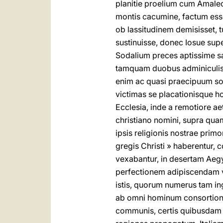
planitie proelium cum Amalec
montis cacumine, factum esse
ob lassitudinem demisisset, 
sustinuisse, donec Iosue su
Sodalium preces aptissime san
tamquam duobus adminiculis,
enim ac quasi praecipuum so
victimas se placationisque h
Ecclesia, inde a remotiore a
christiano nomini, supra quam
ipsis religionis nostrae primo
gregis Christi » haberentur, c
vexabantur, in desertam Aeg
perfectionem adipiscendam va
istis, quorum numerus tam ing
ab omni hominum consortione 
communis, certis quibusdam l