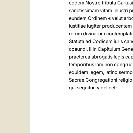
eodem Nostro tributa Cartusi
sanctissimam vitam inlustri 
eundem Ordinem « velut arbor
iustitiae iugiter producentem
rerum divinarum contemplatio
Statuta ad Codicem iuris can
coeundi, ii in Capitulum Gene
praeterea abrogatis legis cap
temporibus iam non congruere
equidem legem, latino sermon
Sacrae Congregationi religi
qui sequitur, videlicet: