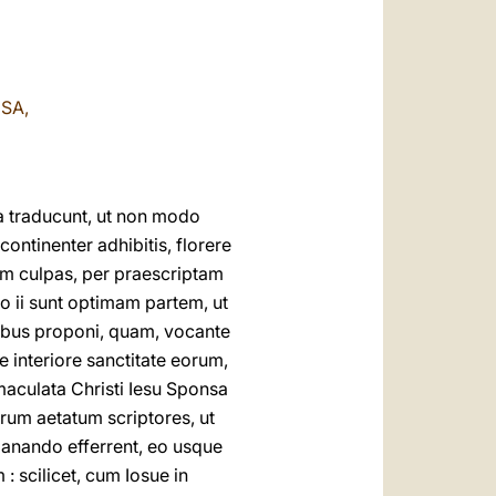
العربيّة
中文
LATINE
SA,
a traducunt, ut non modo
ontinenter adhibitis, florere
um culpas, per praescriptam
o ii sunt optimam partem, ut
inibus proponi, quam, vocante
interiore sanctitate eorum,
mmaculata Christi Iesu Sponsa
rum aetatum scriptores, ut
lanando efferrent, eo usque
 scilicet, cum Iosue in