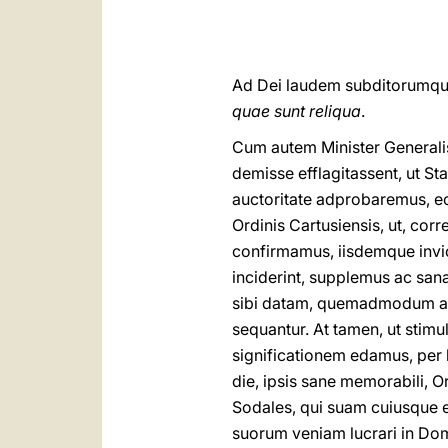
Ad Dei laudem subditorumque
quae sunt reliqua
.
Cum autem Minister Generalis
demisse efflagitassent, ut S
auctoritate adprobaremus, e
Ordinis Cartusiensis, ut, cor
confirmamus, iisdemque inviol
inciderint, supplemus ac san
sibi datam, quemadmodum ant
sequantur. At tamen, ut stim
significationem edamus, per 
die, ipsis sane memorabili, 
Sodales, qui suam cuiusque e
suorum veniam lucrari in Do