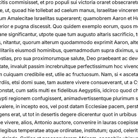
itis commisisset, et pro populi sui victoria oraret obsecra
, ut, quoad hie tollebat ad caelum manus, Israelitae vinceren
tum Amalecitae Israelitas superarent; quamobrem Aaron et Hu
perior e pugna discessit. Quo quidem exemplo eorum, quos 
e significantur, utpote quae tum augusto altaris sacrificio, t
 nitantur, quorum alterum quodammodo exprimit Aaron, alter
litariis eiusmodi hominibus, quemadmodum supra diximus, ut
ostias, pro sua proximorumque salute, Deo praebeant ac devo
etate, invaluit passim increbruitque perfectissimum hoc vive
 cuiquam credibile est, utile ac fructuosum. Nam, si « ascet
rdiis, etsi domi suae, tam austere vivere consueverant, ut a Cy
onstat, cum satis multi ex fidelibus Aegyptiis, idcirco quod c
ypti regionem confugissent, animadvertissentque plurimum s
lere, in incepto eos, vel post datam Ecclesiae pacem, persti
ens erat, ut tot in desertis degere dicerentur quot in urbibus 
vivere, alios, Antonio auctore, convenire in lauras coepisse
egibus temperatae atque ordinatae, institutum; quod, celerite