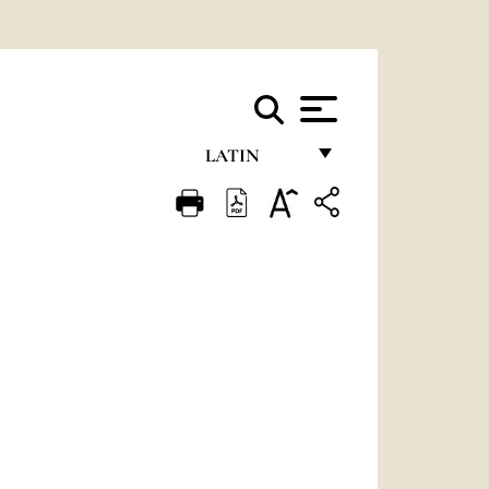
LATIN
FRANÇAIS
ENGLISH
ITALIANO
PORTUGUÊS
ESPAÑOL
DEUTSCH
POLSKI