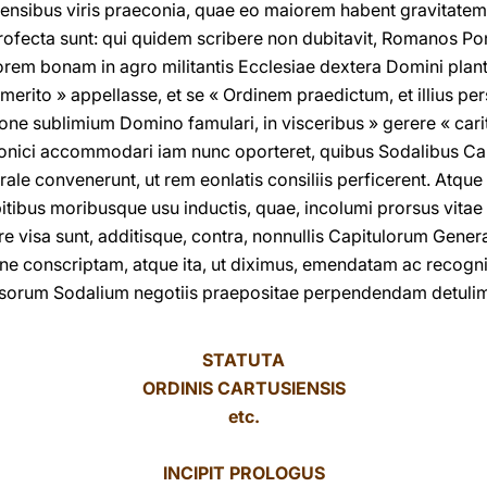
ensibus viris praeconia, quae eo maiorem habent gravitatem
profecta sunt: qui quidem scribere non dubitavit, Romanos Po
em bonam in agro militantis Ecclesiae dextera Domini plant
 merito » appellasse, et se « Ordinem praedictum, et illius p
ne sublimium Domino famulari, in visceribus » gerere « car
onici accommodari iam nunc oporteret, quibus Sodalibus Car
rale convenerunt, ut rem eonlatis consiliis perficerent. Atqu
itibus moribusque usu inductis, quae, incolumi prorsus vitae 
 visa sunt, additisque, contra, nonnullis Capitulorum Gener
e conscriptam, atque ita, ut diximus, emendatam ac recogni
osorum Sodalium negotiis praepositae perpendendam detulimu
STATUTA
ORDINIS CARTUSIENSIS
etc.
INCIPIT PROLOGUS