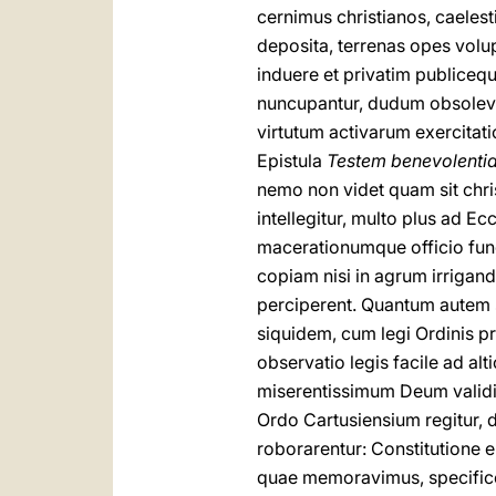
cernimus christianos, caeles
deposita, terrenas opes volu
induere et privatim publicequ
nuncupantur, dudum obsolevis
virtutum activarum exercitat
Epistula
Testem benevolenti
nemo non videt quam sit chris
intellegitur, multo plus ad 
macerationumque officio fun
copiam nisi in agrum irrigand
perciperent. Quantum autem 
siquidem, cum legi Ordinis 
observatio legis facile ad al
miserentissimum Deum validi 
Ordo Cartusiensium regitur, d
roborarentur: Constitutione 
quae memoravimus, specifico