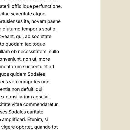
terii officiique perfunctione,
itae severitate atque
Cartusienses ita, novem paene
am diuturno temporis spatio,
oveant, qui, ab societate
lto quodam tacitoque
nullam ob necessitatem, nullo
onveniunt, non ut, more
trumentorum succentu et ad
 quos quidem Sodales
Deus voti compotes non
ntia non defuit, qui,
x consiliarium adscivit
icitate vitae commendaretur,
ses Sodales caritate
mplificari. Etenim, si
 vigere oportet, quando tot