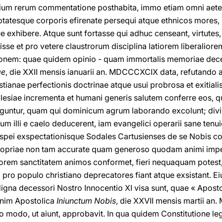
tium rerum commentatione posthabita, immo etiam omni aeter
ptatesque corporis efirenate persequi atque ethnicos mores
e exhibere. Atque sunt fortasse qui adhuc censeant, virtutes,
se et pro vetere claustrorum disciplina latiorem liberalio
ionem: quae quidem opinio - quam immortalis memoriae deces
ae
, die XXII mensis ianuarii an. MDCCCXCIX data, refutando a
tianae perfectionis doctrinae atque usui probrosa et exitialis.
Ecclesiae incrementa et humani generis salutem conferre eos, 
guntur, quam qui dominicum agrum laborando excolunt; div
um illi e caelo deducerent, iam evangelici operarii sane tenu
spei exspectationisque Sodales Cartusienses de se Nobis com
propriae non tam accurate quam generoso quodam animi imp
tiorem sanctitatem animos conformet, fieri nequaquam potest, q
pro populo christiano deprecatores fiant atque exsistant. E
igna decessori Nostro Innocentio XI visa sunt, quae « Aposto
enim Apostolica
Iniunctum Nobis
, die XXVII mensis martii an.
 modo, ut aiunt, approbavit. In qua quidem Constitutione l