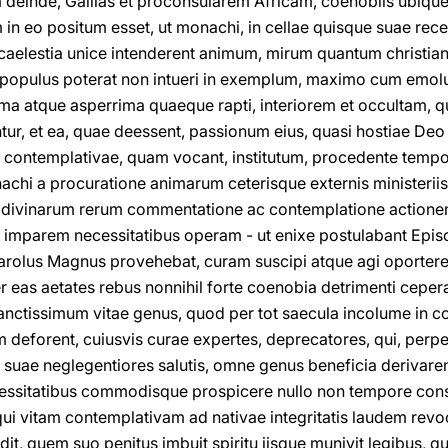
 deinde, Gallias et proconsularem Africam, coenobiis ubique
 in eo positum esset, ut monachi, in cellae quisque suae rece
d caelestia unice intenderent animum, mirum quantum christian
c populus poterat non intueri in exemplum, maximo cum emol
ssima atque asperrima quaeque rapti, interiorem et occultam,
tur, et ea, quae deessent, passionum eius, quasi hostiae Deo
 contemplativae, quam vocant, institutum, procedente tempo
achi a procuratione animarum ceterisque externis ministeriis
m divinarum rerum commentatione ac contemplatione actione
m imparem necessitatibus operam - ut enixe postulabant Episc
Carolus Magnus provehebat, curam suscipi atque agi oportere
 eas aetates rebus nonnihil forte coenobia detrimenti cepera
sanctissimum vitae genus, quod per tot saecula incolume in coe
m deforent, cuiusvis curae expertes, deprecatores, qui, perp
s, suae neglegentiores salutis, omne genus beneficia derivar
cessitatibus commodisque prospicere nullo non tempore con
 qui vitam contemplativam ad nativae integritatis laudem revo
t, quem suo penitus imbuit spiritu iisque munivit legibus,