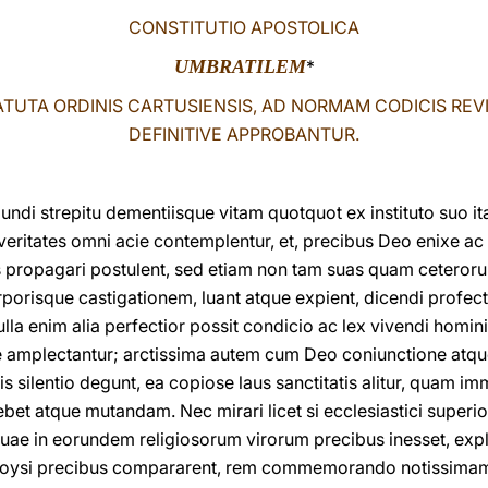
CONSTITUTIO APOSTOLICA
UMBRATILEM
*
ATUTA ORDINIS CARTUSIENSIS, AD NORMAM CODICIS REVI
DEFINITIVE APPROBANTUR.
i strepitu dementiisque vitam quotquot ex instituto suo it
eritates omni acie contemplentur, et, precibus Deo enixe ac c
s propagari postulent, sed etiam non tam suas quam ceteror
rporisque castigationem, luant atque expient, dicendi profect
ulla enim alia perfectior possit condicio ac lex vivendi hom
 amplectantur; arctissima autem cum Deo coniunctione atque 
ris silentio degunt, ea copiose laus sanctitatis alitur, quam i
t atque mutandam. Nec mirari licet si ecclesiastici superio
 quae in eorundem religiosorum virorum precibus inesset, exp
 Moysi precibus compararent, rem commemorando notissimam :