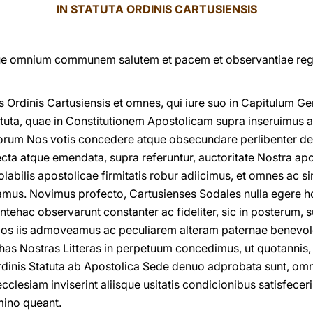
IN STATUTA ORDINIS CARTUSIENSIS
 omnium communem salutem et pacem et observantiae regular
 Ordinis Cartusiensis et omnes, qui iure suo in Capitulum G
tatuta, quae in Constitutionem Apostolicam supra inseruimus a
orum Nos votis concedere atque obsecundare perlibenter del
recta atque emendata, supra referuntur, auctoritate Nostra a
abilis apostolicae firmitatis robur adiicimus, et omnes ac sin
amus. Novimus profecto, Cartusienses Sodales nulla egere ho
ehac observarunt constanter ac fideliter, sic in posterum
ulos iis admoveamus ac peculiarem alteram paternae benevol
has Nostras Litteras in perpetuum concedimus, ut quotannis, 
Ordinis Statuta ab Apostolica Sede denuo adprobata sunt, om
cclesiam inviserint aliisque usitatis condicionibus satisfec
mino queant.