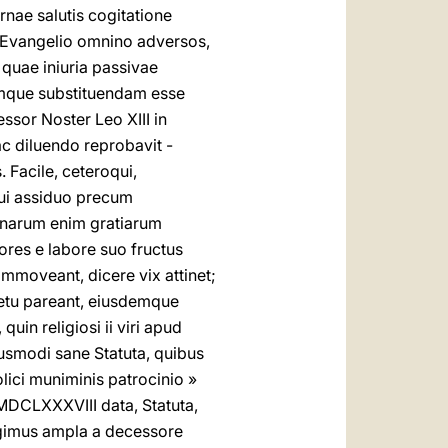
nae salutis cogitatione
, Evangelio omnino adversos,
 quae iniuria passivae
remque substituendam esse
sor Noster Leo XIII in
c diluendo reprobavit -
 Facile, ceteroqui,
qui assiduo precum
inarum enim gratiarum
iores e labore suo fructus
moveant, dicere vix attinet;
etu pareant, eiusdemque
uin religiosi ii viri apud
iusmodi sane Statuta, quibus
lici muniminis patrocinio »
 MDCLXXXVIII data, Statuta,
egimus ampla a decessore