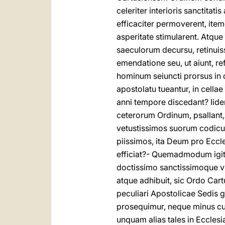
celeriter interioris sanctitat
efficaciter permoverent, ite
asperitate stimularent. Atque
saeculorum decursu, retinuisse
emendatione seu, ut aiunt, re
hominum seiuncti prorsus in
apostolatu tueantur, in cellae
anni tempore discedant? Iide
ceterorum Ordinum, psallant,
vetustissimos suorum codicu
piissimos, ita Deum pro Ecc
efficiat?- Quemadmodum igitur
doctissimo sanctissimoque vi
atque adhibuit, sic Ordo Car
peculiari Apostolicae Sedis 
prosequimur, neque minus cup
unquam alias tales in Ecclesi