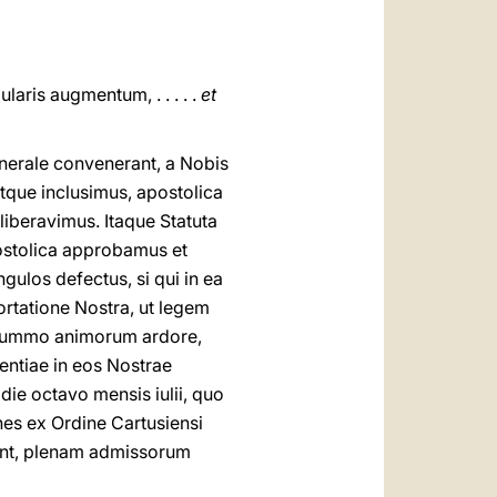
is augmentum, . . . . .
et
enerale convenerant, a Nobis
tque inclusimus, apostolica
iberavimus. Itaque Statuta
postolica approbamus et
gulos defectus, si qui in ea
rtatione Nostra, ut legem
, summo animorum ardore,
entiae in eos Nostrae
die octavo mensis iulii, quo
nes ex Ordine Cartusiensi
erint, plenam admissorum