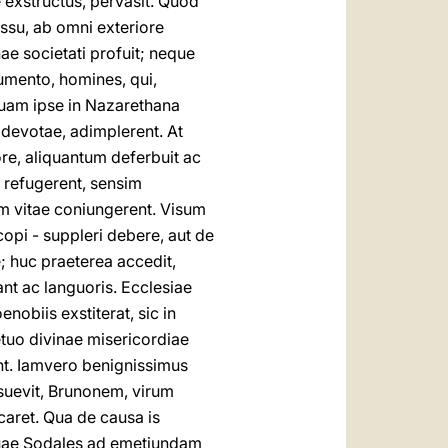
 exstructus, pervasit. Quod
ssu, ab omni exteriore
ae societati profuit; neque
umento, homines, qui,
 quam ipse in Nazarethana
 devotae, adimplerent. At
re, aliquantum deferbuit ac
 refugerent, sensim
m vitae coniungerent. Visum
opi - suppleri debere, aut de
; huc praeterea accedit,
nt ac languoris. Ecclesiae
nobiis exstiterat, sic in
etuo divinae misericordiae
ent. Iamvero benignissimus
suevit, Brunonem, virum
caret. Qua de causa is
 quae Sodales ad emetiundam