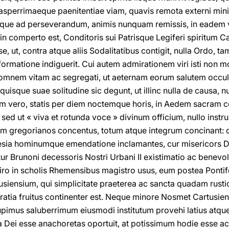
is asperrimaeque paenitentiae viam, quavis remota externi minis
mque ad perseverandum, animis nunquam remissis, in eadem v
 in comperto est, Conditoris sui Patrisque Legiferi spiritum 
, ut, contra atque aliis Sodalitatibus contigit, nulla Ordo, t
formatione indiguerit. Cui autem admirationem viri isti non m
 omnem vitam ac segregati, ut aeternam eorum salutem occu
 quisque suae solitudine sic degunt, ut illinc nulla de causa, 
m vero, statis per diem noctemque horis, in Aedem sacram c
 sed ut « viva et rotunda voce » divinum officium, nullo ins
m gregorianos concentus, totum atque integrum concinant:
lesia hominumque emendatione inclamantes, cur misericors 
 Brunoni decessoris Nostri Urbani II existimatio ac benevole
ro in scholis Rhemensibus magistro usus, eum postea Pontife
tusiensium, qui simplicitate praeterea ac sancta quadam rust
gratia fruitus continenter est. Neque minore Nosmet Cartusien
imus saluberrimum eiusmodi institutum provehi latius atque a
a Dei esse anachoretas oportuit, at potissimum hodie esse ac