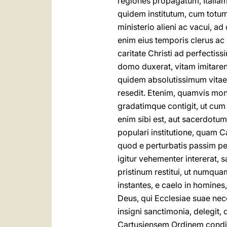
regiones propagatum, Italiam
quidem institutum, cum totum
ministerio alieni ac vacui, a
enim eius temporis clerus a
caritate Christi ad perfecti
domo duxerat, vitam imitaren
quidem absolutissimum vitae
resedit. Etenim, quamvis mon
gradatimque contigit, ut cu
enim sibi est, aut sacerdotu
populari institutione, quam 
quod e perturbatis passim per
igitur vehementer intererat, 
pristinum restitui, ut numqua
instantes, e caelo in homine
Deus, qui Ecclesiae suae ne
insigni sanctimonia, delegit,
Cartusiensem Ordinem condidi