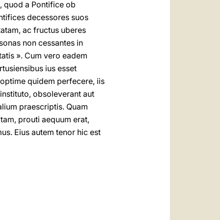
, quod a Pontifice ob
ntifices decessores suos
atam, ac fructus uberes
ersonas non cessantes in
itatis ». Cum vero eadem
tusiensibus ius esset
e optime quidem perfecere, iis
instituto, obsoleverant aut
alium praescriptis. Quam
tam, prouti aequum erat,
s. Eius autem tenor hic est