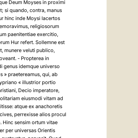
retque Deum Moyses in proximi
t; si quando, contra, manus
r hinc inde Moysi lacertos
memoravimus, religiosorum
um paenitentiae exercitio,
um Hur refert. Sollemne est
, munere veluti publico,
veant. - Propterea in
ndi genus idemque universo
as » praetereamus, qui, ab
priano « illustrior portio
hristiani, Decio imperatore,
olitariam eiusmodi vitam ad
tisse: atque ex anachoretis
cives, perrexisse alios procul
. Hinc sensim ortum vitae
r per universas Orientis