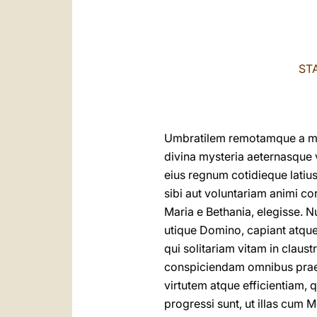
ST
Umbratilem remotamque a mund
divina mysteria aeternasque v
eius regnum cotidieque latiu
sibi aut voluntariam animi co
Maria e Bethania, elegisse. N
utique Domino, capiant atque
qui solitariam vitam in claust
conspiciendam omnibus praebe
virtutem atque efficientiam,
progressi sunt, ut illas cum