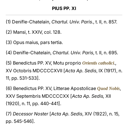
PIUS PP. XI
(1) Denifle-Chatelain,
Chartul. Univ. Paris
., t. II, n. 857.
(2) Mansi, t. XXIV, col. 128.
(3) Opus maius, pars tertia.
(4) Denifle-Chatelain,
Chartul. Univ. Paris
, t. II, n. 695.
(5) Benedictus PP. XV, Motu proprio
.,
Orientis catholici
XV Octobris MDCCCCXVII [
Acta Ap. Sedis
, IX (1917), n.
11, pp. 531-533].
(6) Benedictus PP. XV, Litterae Apostolicae
,
Quod Nobis
XXV Septembris MDCCCCXX [
Acta Ap. Sedis,
XII
(1920), n. 11, pp. 440-441].
(7)
Decessor Noster
[
Acta Ap. Sedis
, XIV (1922), n. 15,
pp. 545-546].