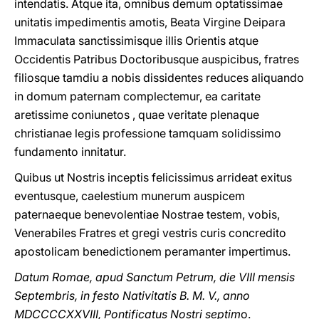
intendatis. Atque ita, omnibus demum optatissimae
unitatis impedimentis amotis, Beata Virgine Deipara
Immaculata sanctissimisque illis Orientis atque
Occidentis Patribus Doctoribusque auspicibus, fratres
filiosque tamdiu a nobis dissidentes reduces aliquando
in domum paternam complectemur, ea caritate
aretissime coniunetos , quae veritate plenaque
christianae legis professione tamquam solidissimo
fundamento innitatur.
Quibus ut Nostris inceptis felicissimus arrideat exitus
eventusque, caelestium munerum auspicem
paternaeque benevolentiae Nostrae testem, vobis,
Venerabiles Fratres et gregi vestris curis concredito
apostolicam benedictionem peramanter impertimus.
Datum Romae, apud Sanctum Petrum, die VIII mensis
Septembris, in festo Nativitatis B. M. V., anno
MDCCCCXXVIII, Pontificatus Nostri septim
o.