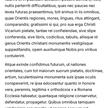
nullis perterriti difficultatibus, quas nec paucas nec
leves futuras praesentimus, toti erimus in iis omnibus,
quae Orientis regiones, mores, linguas, ritus attingant,
comparandis; gratissimi si qui, pro sua erga Christi
Vicarium pietate, tantae rei confieiendae, sive stipe
conferenda, sive libris, codicibus, tabulis, aliisque id
genus Orientis christiani monumentis vestigiisque
suppeditandis, opem auxiliumque Nobis pro viribus
contulerint.
Atque exinde confidimus futurum, ut nationes
orientales, cum tot maiorum suorum pietatis, doctrinae,
artium, luculentissima monumenta suis ipsae oculis
conspexerint, re ipsa edoceantur quanto in honore
vera, perennis, legitima « orthodoxia » a Romana
Ecclesia habeatur, quantaque religione conservetur,
defendatur, propagetur. Quibus omnibus tamquam