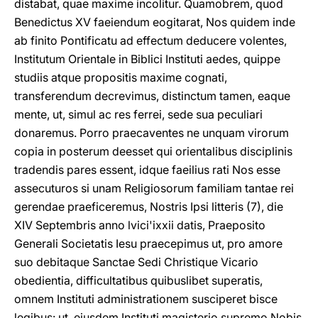
distabat, quae maxime incolitur. Quamobrem, quod
Benedictus XV faeiendum eogitarat, Nos quidem inde
ab finito Pontificatu ad effectum deducere volentes,
Institutum Orientale in Biblici Instituti aedes, quippe
studiis atque propositis maxime cognati,
transferendum decrevimus, distinctum tamen, eaque
mente, ut, simul ac res ferrei, sede sua peculiari
donaremus. Porro praecaventes ne unquam virorum
copia in posterum deesset qui orientalibus disciplinis
tradendis pares essent, idque faeilius rati Nos esse
assecuturos si unam Religiosorum familiam tantae rei
gerendae praeficeremus, Nostris Ipsi litteris (7), die
XIV Septembris anno lvici'ixxii datis, Praeposito
Generali Societatis Iesu praecepimus ut, pro amore
suo debitaque Sanctae Sedi Christique Vicario
obedientia, difficultatibus quibuslibet superatis,
omnem Instituti administrationem susciperet bisce
legibus: ut, eiusdem Instituti magisterio supremo Nobis