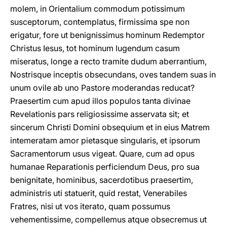
molem, in Orientalium commodum potissimum
susceptorum, contemplatus, firmissima spe non
erigatur, fore ut benignissimus hominum Redemptor
Christus Iesus, tot hominum lugendum casum
miseratus, longe a recto tramite dudum aberrantium,
Nostrisque inceptis obsecundans, oves tandem suas in
unum ovile ab uno Pastore moderandas reducat?
Praesertim cum apud illos populos tanta divinae
Revelationis pars religiosissime asservata sit; et
sincerum Christi Domini obsequium et in eius Matrem
intemeratam amor pietasque singularis, et ipsorum
Sacramentorum usus vigeat. Quare, cum ad opus
humanae Reparationis perficiendum Deus, pro sua
benignitate, hominibus, sacerdotibus praesertim,
administris uti statuerit, quid restat, Venerabiles
Fratres, nisi ut vos iterato, quam possumus
vehementissime, compellemus atque obsecremus ut