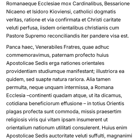
Romanaeque Ecclesiae mox Cardinalibus, Bessarione
Nicaeno et Isidoro Kioviensi, catholici dogmatis
veritas, ratione et via confirmata et Christi caritate
veluti perfusa, iisdem orientalibus christianis cum
Pastore Supremo reconciliandis iter pandere visa est.
Panca haec, Venerabiles Fratres, quae adhuc
commemoravimus, paternam profecto huius
Apostolicae Sedis erga nationes orientales
providentiam studiumque manifestant; illustriora ea
quidem, sed suapte natura rariora. Alia tamen
permulta, neque unquam intermissa, a Romana
Ecclesia –continenti quadam atque, ut ita dicamus,
cotidiana beneficiorum effusione – in totius Orientis
plagas profecta sunt commoda, missis praesertim
religiosis viris qui vitam ipsam insumerent ut
orientalium nationum utilitati consulerent. Huius enim
Apostolicae Sedis auctoritate veluti suffulti, magnanimi