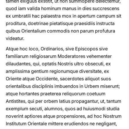
tamen exiguus exstitit, ut non summopere delectemur,
quod iam valida hominum manus in dies succrescens
ex umbratili hac palaestra mox in apertum campum sit
proditura, doetrinae pietatisque praesidiis instructa
quibus Orientalium commodis non parum profutura
videatur.
Atque hoc loco, Ordinarios, sive Episcopos sive
familiarum religiosarum Moderatores vehementer
dilaudantes, qui, optatis Nostris ultro obsecuti, ex
amplissima gentium regionumque diversitate, ex
Oriente atque Occidente, sacerdotes aliquot suos
orientalibus disciplinis imbuendos in Urbem miserunt;
atque hortantes praeterea reliquorum coetuum
Antistites, qui per orbem latius propagantur, ut, tantum
exemplum secuti, alumnos, quos ad huiusmodi studia
noverint aptiores atque propensiores, ad hoc Nostrum
Institutum Orientale mittere erudiendos ne negligant,