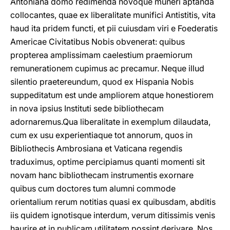
Antoniana domo redimenda novoque muneri aptanda
collocantes, quae ex liberalitate munifici Antistitis, vita
haud ita pridem functi, et pii cuiusdam viri e Foederatis
Americae Civitatibus Nobis obvenerat: quibus
propterea amplissimam caelestium praemiorum
remunerationem cupimus ac precamur. Neque illud
silentio praetereundum, quod ex Hispania Nobis
suppeditatum est unde ampliorem atque honestiorem
in nova ipsius Instituti sede bibliothecam
adornaremus.Qua liberalitate in exemplum dilaudata,
cum ex usu experientiaque tot annorum, quos in
Bibliothecis Ambrosiana et Vaticana regendis
traduximus, optime percipiamus quanti momenti sit
novam hanc bibliothecam instrumentis exornare
quibus cum doctores tum alumni commode
orientalium rerum notitias quasi ex quibusdam, abditis
iis quidem ignotisque interdum, verum ditissimis venis
haurire et in publicam utilitatem possint derivare, Nos,