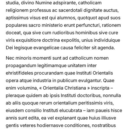
studia, divino Numine adspirante, catholicam
religionem professus ac sacerdotali dignitate auctus,
aptissimus visus est qui alumnos, quotquot apud suos
populares sacro ministerio erunt perfuncturi, rationem
doceat, qua sive cum rudioribus hominibus sive cure
viris exquisitiore doctrina expolitis, unius individuique
Dei legisque evangelicae causa feliciter sit agenda.
Nec minoris momenti sunt ad catholicum nomen
propagandum legitimamque unitatem inter
ehristifideles procurandam quae Instituti Orientalis
opera atque industria in publicum evulgantur. Quae
enim volumina, « Orientalia Christiana » inscripta –
pleraque quidem ab ipsis Instituti doctoribus, nonnulla
ab aliis quoque rerum orientalium peritissimis viris,
eiusdem consilio Instituti elucubrata – iam paueis hisce
annis sunt edita, ea vel explanant quae huius illiusve
gentis veteres hodiernasve conditiones, nostratibus