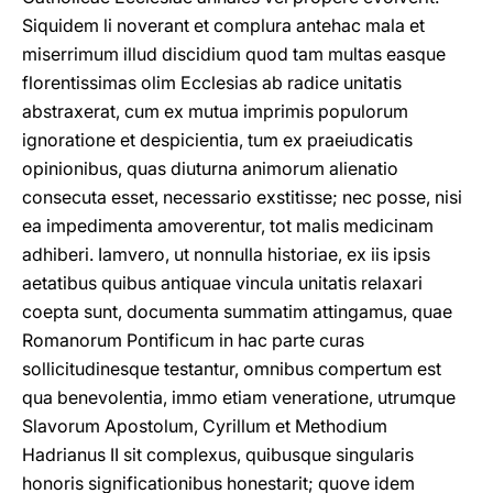
Siquidem li noverant et complura antehac mala et
miserrimum illud discidium quod tam multas easque
florentissimas olim Ecclesias ab radice unitatis
abstraxerat, cum ex mutua imprimis populorum
ignoratione et despicientia, tum ex praeiudicatis
opinionibus, quas diuturna animorum alienatio
consecuta esset, necessario exstitisse; nec posse, nisi
ea impedimenta amoverentur, tot malis medicinam
adhiberi. Iamvero, ut nonnulla historiae, ex iis ipsis
aetatibus quibus antiquae vincula unitatis relaxari
coepta sunt, documenta summatim attingamus, quae
Romanorum Pontificum in hac parte curas
sollicitudinesque testantur, omnibus compertum est
qua benevolentia, immo etiam veneratione, utrumque
Slavorum Apostolum, Cyrillum et Methodium
Hadrianus II sit complexus, quibusque singularis
honoris significationibus honestarit; quove idem