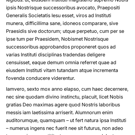
ipsis Nostrisque successoribus avocato, Praepositi
Generalis Societatis Iesu esset, viros ad Instituti
munera, difficillima sane, idoneos comparare, sive
Praesidis sive doctorum; utque perpetuo, cum per se
ipse tum per Praesidem, Nobismet Nostrisque
successoribus approbandos proponeret quos ad
varias Instituti disciplinas tradendas deligere
censuisset, eaque demum omnia referret quae ad
eiusdem Instituti vitam tutandam atque incrementa
fovenda conducere viderentur.
Iamvero, sexto mox anno elapso, cum haec decernere,
nec sine quodam divino instinctu, placuit, licet Nobis
gratias Deo maximas agere quod Nostris laboribus
messis iam laetissima arriserit. Alumnorum enim
auditorumque, quamquam – ut fert natura ipsa Instituti
– numerus ingens nec fuerit nee sit futurus, non adeo