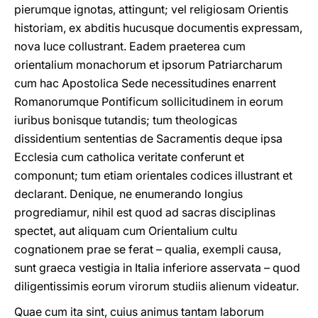
pierumque ignotas, attingunt; vel religiosam Orientis
historiam, ex abditis hucusque documentis expressam,
nova luce collustrant. Eadem praeterea cum
orientalium monachorum et ipsorum Patriarcharum
cum hac Apostolica Sede necessitudines enarrent
Romanorumque Pontificum sollicitudinem in eorum
iuribus bonisque tutandis; tum theologicas
dissidentium sententias de Sacramentis deque ipsa
Ecclesia cum catholica veritate conferunt et
componunt; tum etiam orientales codices illustrant et
declarant. Denique, ne enumerando longius
progrediamur, nihil est quod ad sacras disciplinas
spectet, aut aliquam cum Orientalium cultu
cognationem prae se ferat – qualia, exempli causa,
sunt graeca vestigia in Italia inferiore asservata – quod
diligentissimis eorum virorum studiis alienum videatur.
Quae cum ita sint, cuius animus tantam laborum