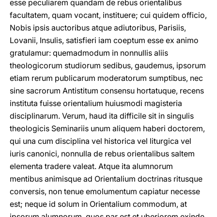
esse peculiarem quandam de rebus orientalibus
facultatem, quam vocant, instituere; cui quidem officio,
Nobis ipsis auctoribus atque adiutoribus, Parisiis,
Lovanii, Insulis, satisfieri iam coeptum esse ex animo
gratulamur: quemadmodum in nonnullis aliis
theologicorum studiorum sedibus, gaudemus, ipsorum
etiam rerum publicarum moderatorum sumptibus, nec
sine sacrorum Antistitum consensu hortatuque, recens
instituta fuisse orientalium huiusmodi magisteria
disciplinarum. Verum, haud ita difficile sit in singulis
theologicis Seminariis unum aliquem haberi doctorem,
qui una cum disciplina vel historica vel liturgica vel
iuris canonici, nonnulla de rebus orientalibus saltem
elementa tradere valeat. Atque ita alumnorum
mentibus animisque ad Orientalium doctrinas ritusque
conversis, non tenue emolumentum capiatur necesse
est; neque id solum in Orientalium commodum, at
ipsorum alumnorum, quos par est et uberiorem exinde