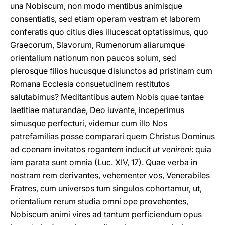
una Nobiscum, non modo mentibus animisque
consentiatis, sed etiam operam vestram et laborem
conferatis quo citius dies illucescat optatissimus, quo
Graecorum, Slavorum, Rumenorum aliarumque
orientalium nationum non paucos solum, sed
plerosque filios hucusque disiunctos ad pristinam cum
Romana Ecclesia consuetudinem restitutos
salutabimus? Meditantibus autem Nobis quae tantae
laetitiae maturandae, Deo iuvante, inceperimus
simusque perfecturi, videmur cum illo Nos
patrefamilias posse comparari quem Christus Dominus
ad coenam invitatos rogantem inducit
ut venireni
: quia
iam parata sunt omnia (Luc. XIV, 17). Quae verba in
nostram rem derivantes, vehementer vos, Venerabiles
Fratres, cum universos tum singulos cohortamur, ut,
orientalium rerum studia omni ope provehentes,
Nobiscum animi vires ad tantum perficiendum opus