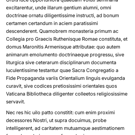
excitarentur, unde illarum gentium alumni, omni
doctrinae ornatu diligentissime instructi, ad bonum
certamen certandum in aciem paratissimi
descenderent. Quamobrem monasteria primum ac
Collegia pro Graecis Ruthenisque Romae constituta, et
domus Maronitis Armenisque attributae: quo autem
animarum emolumento doctrinaeque progressu, sive
liturgica sive ceterarum disciplinarum documenta
luculentissime testantur quae Sacra Congregatio a
Fide Propaganda variis Orientalium linguis evulganda
curavit, sive codices pretiosissimi orientales quos
Vaticana Bibliotheca diligenter colleetos religiosissime
servavit.
Nec res hic uilo patto constitit: cum enim proximi
decessores Nostri, ut supra docuimus, probe
intelligerent, ad caritatem mutuamque aestimationem