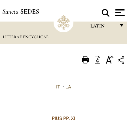
Sancta
SEDES
LATIN
LITTERAE ENCYCLICAE
FRANÇAIS
ENGLISH
ITALIANO
PORTUGUÊS
ESPAÑOL
IT
-
LA
DEUTSCH
POLSKI
العربيّة
PIUS PP. XI
中文