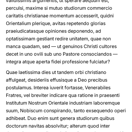
validissimis argumentis, ut sperare aequum est,
perculsi, maxime si mutuo studiorum commercio
caritatis christianae momentum accesserit, quidni
Orientalium plerique, avitas repetendo glorias
praeiudicatasque opiniones deponendo, ad
optatissimam gestiant redire unitatem, quae non
manca quadam, sed — ut genuinos Christi cultores
decet in uno ovili sub uno Pastore consociandos —
integra atque aperta fidei professione fulciatur?
Quae laetissima dies ut tandem orbi christiano
affulgeat, desideriis effusisque a Deo precibus
postulamus. Interea iuverit fortasse, Venerabiles
Fratres, vel breviter indicare qua ratione in praesenti
Institutum Nostrum Orientale industriam laboremque
suum, Nobiscum conspirando, tanto exsequendo operi
adhibeat. Duo enim sunt genera studiorum quibus
doctorum navitas absolvitur; alterum quod inter