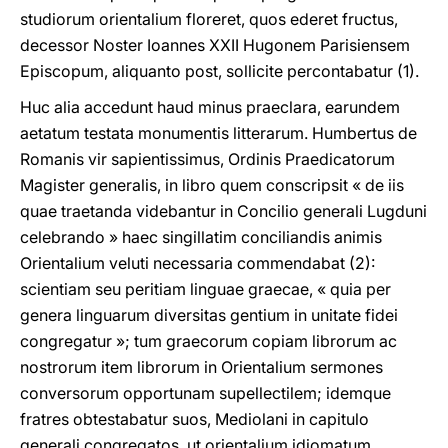
studiorum orientalium floreret, quos ederet fructus,
decessor Noster Ioannes XXII Hugonem Parisiensem
Episcopum, aliquanto post, sollicite percontabatur (1).
Huc alia accedunt haud minus praeclara, earundem
aetatum testata monumentis litterarum. Humbertus de
Romanis vir sapientissimus, Ordinis Praedicatorum
Magister generalis, in libro quem conscripsit « de iis
quae traetanda videbantur in Concilio generali Lugduni
celebrando » haec singillatim conciliandis animis
Orientalium veluti necessaria commendabat (2):
scientiam seu peritiam linguae graecae, « quia per
genera linguarum diversitas gentium in unitate fidei
congregatur »; tum graecorum copiam librorum ac
nostrorum item librorum in Orientalium sermones
conversorum opportunam supellectilem; idemque
fratres obtestabatur suos, Mediolani in capitulo
generali congregatos, ut orientalium idiomatum