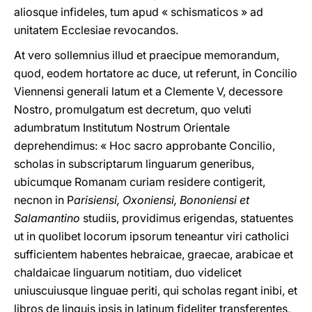
aliosque infideles, tum apud « schismaticos » ad
unitatem Ecclesiae revocandos.
At vero sollemnius illud et praecipue memorandum,
quod, eodem hortatore ac duce, ut referunt, in Concilio
Viennensi generali latum et a Clemente V, decessore
Nostro, promulgatum est decretum, quo veluti
adumbratum Institutum Nostrum Orientale
deprehendimus: « Hoc sacro approbante Concilio,
scholas in subscriptarum linguarum generibus,
ubicumque Romanam curiam residere contigerit,
necnon in P
arisiensi, Oxoniensi, Bononiensi et
Salamantino
studiis, providimus erigendas, statuentes
ut in quolibet locorum ipsorum teneantur viri catholici
sufficientem habentes hebraicae, graecae, arabicae et
chaldaicae linguarum notitiam, duo videlicet
uniuscuiusque linguae periti, qui scholas regant inibi, et
libros de linguis ipsis in latinum fideliter transferentes,