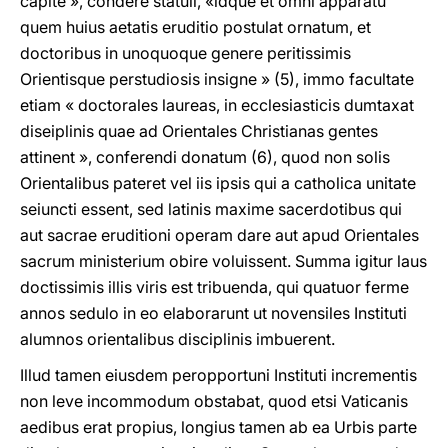
capite », condere statuii, «idque et omni apparatu
quem huius aetatis eruditio postulat ornatum, et
doctoribus in unoquoque genere peritissimis
Orientisque perstudiosis insigne » (5), immo facultate
etiam « doctorales laureas, in ecclesiasticis dumtaxat
diseiplinis quae ad Orientales Christianas gentes
attinent », conferendi donatum (6), quod non solis
Orientalibus pateret vel iis ipsis qui a catholica unitate
seiuncti essent, sed latinis maxime sacerdotibus qui
aut sacrae eruditioni operam dare aut apud Orientales
sacrum ministerium obire voluissent. Summa igitur laus
doctissimis illis viris est tribuenda, qui quatuor ferme
annos sedulo in eo elaborarunt ut novensiles Instituti
alumnos orientalibus disciplinis imbuerent.
Illud tamen eiusdem peropportuni Instituti incrementis
non leve incommodum obstabat, quod etsi Vaticanis
aedibus erat propius, longius tamen ab ea Urbis parte