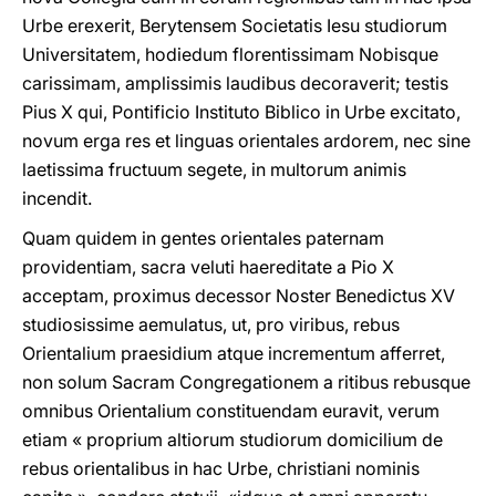
Urbe erexerit, Berytensem Societatis Iesu studiorum
Universitatem, hodiedum florentissimam Nobisque
carissimam, amplissimis laudibus decoraverit; testis
Pius X qui, Pontificio Instituto Biblico in Urbe excitato,
novum erga res et linguas orientales ardorem, nec sine
laetissima fructuum segete, in multorum animis
incendit.
Quam quidem in gentes orientales paternam
providentiam, sacra veluti haereditate a Pio X
acceptam, proximus decessor Noster Benedictus XV
studiosissime aemulatus, ut, pro viribus, rebus
Orientalium praesidium atque incrementum afferret,
non solum Sacram Congregationem a ritibus rebusque
omnibus Orientalium constituendam euravit, verum
etiam « proprium altiorum studiorum domicilium de
rebus orientalibus in hac Urbe, christiani nominis