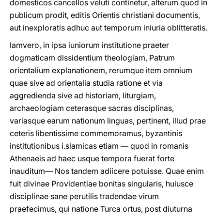
domesticos cancellos veluti continetur, alterum quod in
publicum prodit, editis Orientis christiani documentis,
aut inexploratis adhuc aut temporum iniuria oblitteratis.
Iamvero, in ipsa iuniorum institutione praeter
dogmaticam dissidentium theologiam, Patrum
orientalium explanationem, rerumque item omnium
quae sive ad orientalia studia ratione et via
aggredienda sive ad historiam, liturgiam,
archaeologiam ceterasque sacras disciplinas,
variasque earum nationum linguas, pertinent, illud prae
ceteris libentissime commemoramus, byzantinis
institutionibus i.slamicas etiam — quod in romanis
Athenaeis ad haec usque tempora fuerat forte
inauditum— Nos tandem adiicere potuisse. Quae enim
fuit divinae Providentiae bonitas singularis, huiusce
disciplinae sane perutilis tradendae virum
praefecimus, qui natione Turca ortus, post diuturna