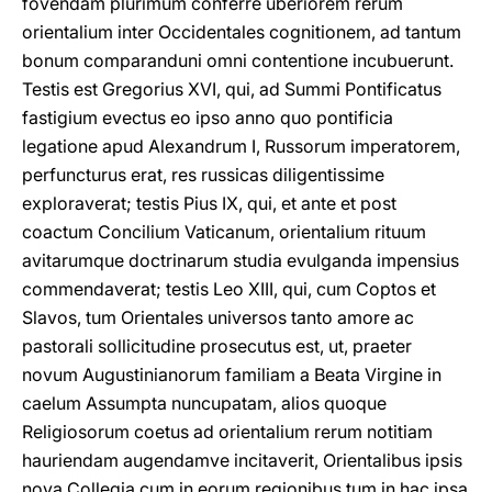
fovendam plurimum conferre uberiorem rerum
orientalium inter Occidentales cognitionem, ad tantum
bonum comparanduni omni contentione incubuerunt.
Testis est Gregorius XVI, qui, ad Summi Pontificatus
fastigium evectus eo ipso anno quo pontificia
legatione apud Alexandrum I, Russorum imperatorem,
perfuncturus erat, res russicas diligentissime
exploraverat; testis Pius IX, qui, et ante et post
coactum Concilium Vaticanum, orientalium rituum
avitarumque doctrinarum studia evulganda impensius
commendaverat; testis Leo XIII, qui, cum Coptos et
Slavos, tum Orientales universos tanto amore ac
pastorali sollicitudine prosecutus est, ut, praeter
novum Augustinianorum familiam a Beata Virgine in
caelum Assumpta nuncupatam, alios quoque
Religiosorum coetus ad orientalium rerum notitiam
hauriendam augendamve incitaverit, Orientalibus ipsis
nova Collegia cum in eorum regionibus tum in hac ipsa