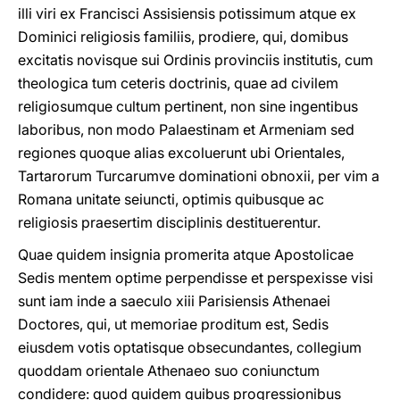
illi viri ex Francisci Assisiensis potissimum atque ex
Dominici religiosis familiis, prodiere, qui, domibus
excitatis novisque sui Ordinis provinciis institutis, cum
theologica tum ceteris doctrinis, quae ad civilem
religiosumque cultum pertinent, non sine ingentibus
laboribus, non modo Palaestinam et Armeniam sed
regiones quoque alias excoluerunt ubi Orientales,
Tartarorum Turcarumve dominationi obnoxii, per vim a
Romana unitate seiuncti, optimis quibusque ac
religiosis praesertim disciplinis destituerentur.
Quae quidem insignia promerita atque Apostolicae
Sedis mentem optime perpendisse et perspexisse visi
sunt iam inde a saeculo xiii Parisiensis Athenaei
Doctores, qui, ut memoriae proditum est, Sedis
eiusdem votis optatisque obsecundantes, collegium
quoddam orientale Athenaeo suo coniunctum
condidere: quod quidem quibus progressionibus