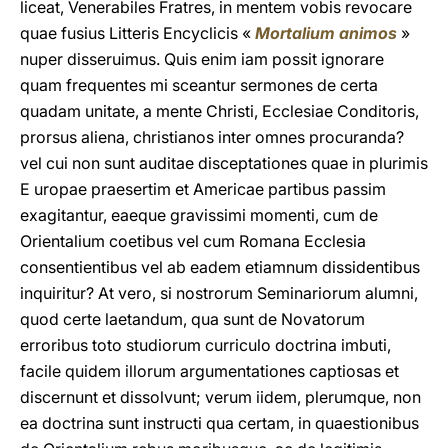
liceat, Venerabiles Fratres, in mentem vobis revocare
quae fusius Litteris Encyclicis «
Mortalium animos
»
nuper disseruimus. Quis enim iam possit ignorare
quam frequentes mi sceantur sermones de certa
quadam unitate, a mente Christi, Ecclesiae Conditoris,
prorsus aliena, christianos inter omnes procuranda?
vel cui non sunt auditae disceptationes quae in plurimis
E uropae praesertim et Americae partibus passim
exagitantur, eaeque gravissimi momenti, cum de
Orientalium coetibus vel cum Romana Ecclesia
consentientibus vel ab eadem etiamnum dissidentibus
inquiritur? At vero, si nostrorum Seminariorum alumni,
quod certe laetandum, qua sunt de Novatorum
erroribus toto studiorum curriculo doctrina imbuti,
facile quidem illorum argumentationes captiosas et
discernunt et dissolvunt; verum iidem, plerumque, non
ea doctrina sunt instructi qua certam, in quaestionibus