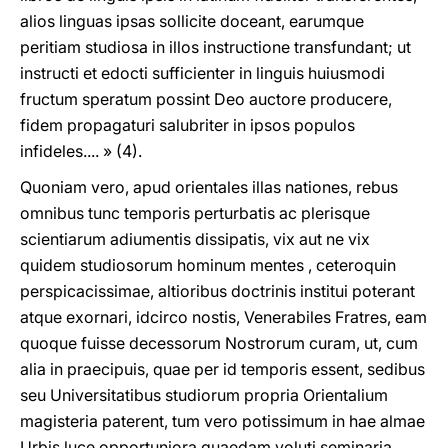
alios linguas ipsas sollicite doceant, earumque
peritiam studiosa in illos instructione transfundant; ut
instructi et edocti sufficienter in linguis huiusmodi
fructum speratum possint Deo auctore producere,
fidem propagaturi salubriter in ipsos populos
infideles.... » (4).
Quoniam vero, apud orientales illas nationes, rebus
omnibus tunc temporis perturbatis ac plerisque
scientiarum adiumentis dissipatis, vix aut ne vix
quidem studiosorum hominum mentes , ceteroquin
perspicacissimae, altioribus doctrinis institui poterant
atque exornari, idcirco nostis, Venerabiles Fratres, eam
quoque fuisse decessorum Nostrorum curam, ut, cum
alia in praecipuis, quae per id temporis essent, sedibus
seu Universitatibus studiorum propria Orientalium
magisteria paterent, tum vero potissimum in hae almae
Urbis luce opportuniora quaedam voluti seminaria