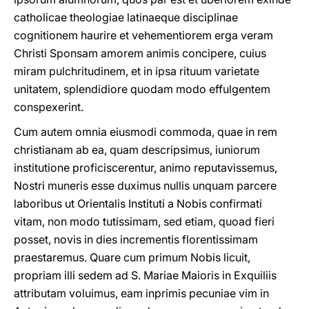
catholicae theologiae latinaeque disciplinae
cognitionem haurire et vehementiorem erga veram
Christi Sponsam amorem animis concipere, cuius
miram pulchritudinem, et in ipsa rituum varietate
unitatem, splendidiore quodam modo effulgentem
conspexerint.
Cum autem omnia eiusmodi commoda, quae in rem
christianam ab ea, quam descripsimus, iuniorum
institutione proficiscerentur, animo reputavissemus,
Nostri muneris esse duximus nullis unquam parcere
laboribus ut Orientalis Instituti a Nobis confirmati
vitam, non modo tutissimam, sed etiam, quoad fieri
posset, novis in dies incrementis florentissimam
praestaremus. Quare cum primum Nobis licuit,
propriam illi sedem ad S. Mariae Maioris in Exquiliis
attributam voluimus, eam inprimis pecuniae vim in