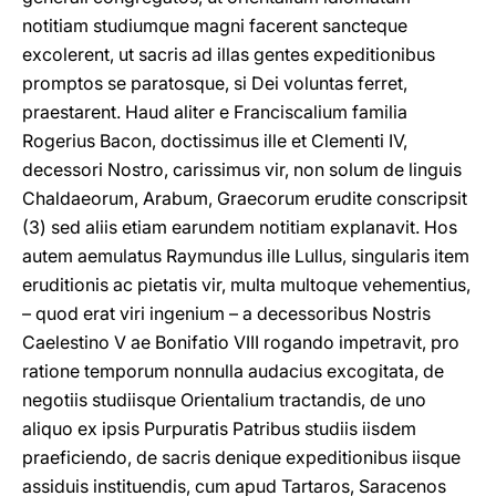
notitiam studiumque magni facerent sancteque
excolerent, ut sacris ad illas gentes expeditionibus
promptos se paratosque, si Dei voluntas ferret,
praestarent. Haud aliter e Franciscalium familia
Rogerius Bacon, doctissimus ille et Clementi IV,
decessori Nostro, carissimus vir, non solum de linguis
Chaldaeorum, Arabum, Graecorum erudite conscripsit
(3) sed aliis etiam earundem notitiam explanavit. Hos
autem aemulatus Raymundus ille Lullus, singularis item
eruditionis ac pietatis vir, multa multoque vehementius,
– quod erat viri ingenium – a decessoribus Nostris
Caelestino V ae Bonifatio VIII rogando impetravit, pro
ratione temporum nonnulla audacius excogitata, de
negotiis studiisque Orientalium tractandis, de uno
aliquo ex ipsis Purpuratis Patribus studiis iisdem
praeficiendo, de sacris denique expeditionibus iisque
assiduis instituendis, cum apud Tartaros, Saracenos