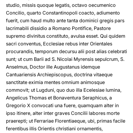
studio, missis quoque legatis, octavo oecumenico
Concilio, quarto Constantinopoli coacto, adiumento
fuerit, cum haud multo ante tanta dominici gregis pars
lacrimabili dissidio a Romano Pontifice, Pastore
supremo divinitus constituto, avulsa esset. Qui quidem
sacri conventus, Ecclesiae rebus inter Orientales
procurandis, temporum decursu alii post alias celebrati
sunt; ut cum Barii ad S. Nicolai Myrensis sepulcrum, S.
Anselmus, Doctor ille Augustanus idemque
Cantuariensis Archiepiscopus, doctrina vitaeque
sanctitate eximia mentes omnium animosque
commovit; ut Lugduni, quo duo illa Ecelesiae lumina,
Angelicus Thomas et Bonaventura Seraphicus, a
Gregorio X convocati una fuere, quamquam alter in
ipso itinere, alter inter graves Concilii labores morte
praerepti; ut Ferrariae Florentiaeque, ubi, primas facile
ferentibus illis Orientis christiani ornamentis,