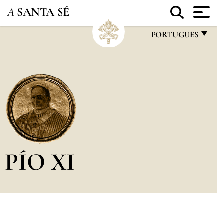
A
SANTA SÉ
PORTUGUÊS
FRANÇAIS
ENGLISH
ITALIANO
PORTUGUÊS
ESPAÑOL
DEUTSCH
PÍO XI
POLSKI
العربيّة
中文