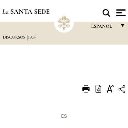
La
SANTA SEDE
ESPAÑOL
DISCURSOS
1954
FRANÇAIS
ENGLISH
ITALIANO
PORTUGUÊS
ESPAÑOL
DEUTSCH
POLSKI
العربيّة
ES
中文